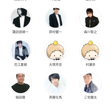
諏訪部順一
鈴村健一
森川智之
花江夏樹
大塚芳忠
村瀬歩
稲田徹
斉藤壮馬
三宅健太