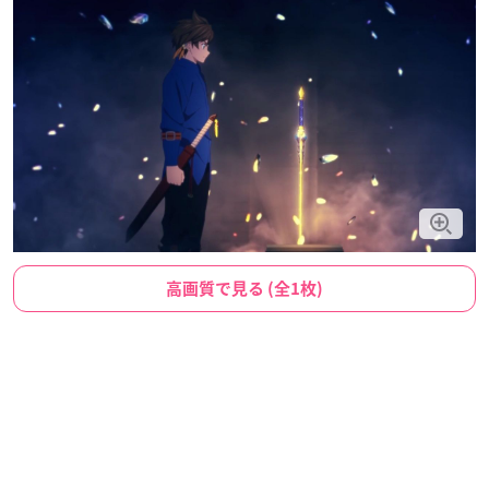
高画質で見る (全1枚)