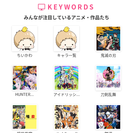
KEYWORDS
みんなが注目しているアニメ・作品たち
ちいかわ
キャラ一覧
鬼滅の刃
HUNTER...
アイドリッシ...
刀剣乱舞