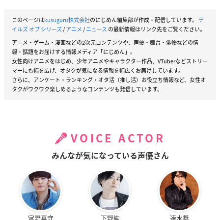
このページは
kusuguru株式会社
のにじめん編集部が作成・配信しています。
テ
イルズ オブ シリーズ
/
アニメ
/
ニュース
の最新情報はリンク先をご覧ください。
アニメ・ゲーム・漫画などの2次元コンテンツや、声優・舞台・俳優などの情
報・話題をお届けする情報メディア「にじめん」。
女性向けアニメをはじめ、少年アニメやキャラクター作品、VTuberなどストリー
マーにも幅を広げ、オタクが気になる情報を幅広くお届けしています。
さらに、アンケート・ランキング・オタ活（推し活）お役立ち情報など、女性オ
タクがワクワク楽しめるようなコンテンツも発信しています。
VOICE ACTOR
みんなが気になっている声優さん
宮野真守
下野紘
速水奨