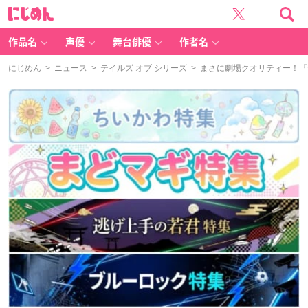
に
じ
め
ん
作品名
声優
舞台俳優
作者名
にじめん
>
ニュース
>
テイルズ オブ シリーズ
> まさに劇場クオリティー！『テ