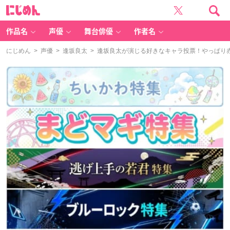
に
じ
め
ん
作品名
声優
舞台俳優
作者名
にじめん
>
声優
>
逢坂良太
> 逢坂良太が演じる好きなキャラ投票！やっぱり