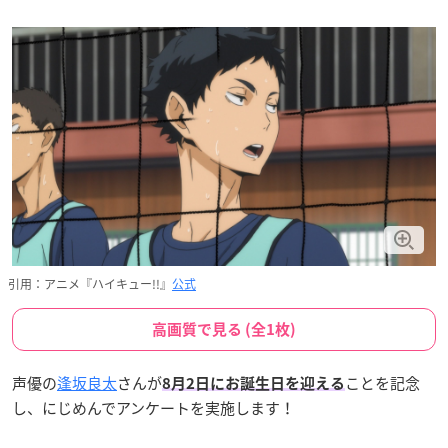
引用：アニメ『ハイキュー!!』
公式
高画質で見る (全1枚)
声優の
逢坂良太
さんが
ことを記念
8月2日にお誕生日を迎える
し、にじめんでアンケートを実施します！