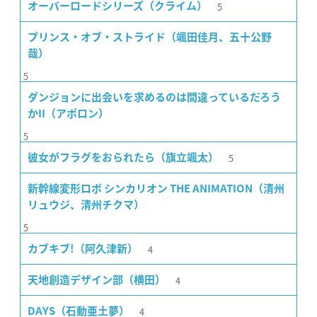
5
オーバーロードシリーズ（クライム）
プリンス・オブ・ストライド（颯田佳月、五十公野
哉）
5
ダンジョンに出会いを求めるのは間違っているだろう
かII（アポロン）
5
5
彼女がフラグをおられたら（旗立颯太）
新幹線変形ロボ シンカリオン THE ANIMATION（清州
リュウジ、清州チクマ）
5
4
カブキブ!（阿久津新）
4
天地創造デザイン部（横田）
4
DAYS（石動亜土夢）