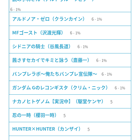
6
1%
6
アルドノア・ゼロ（クランカイン）
1%
6
MFゴースト（沢渡光輝）
1%
6
シドニアの騎士（谷風長道）
1%
6
茜さすセカイでキミと詠う（斎藤一）
1%
6
バンプレラボ〜俺たちバンプレ宣伝隊〜
1%
6
ガンダム Gのレコンギスタ（クリム・ニック）
1%
5
ナカノヒトゲノム【実況中】（駆堂ケンヤ）
5
忍の一時（櫻羽一時）
5
HUNTER×HUNTER（カンザイ）