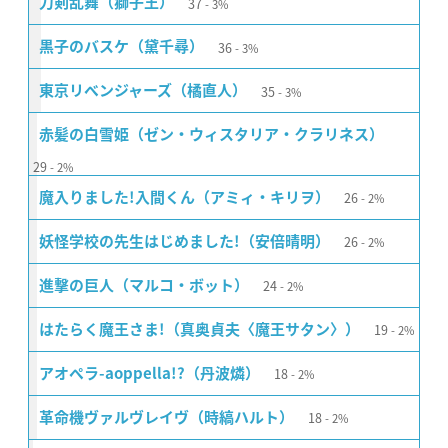
37
刀剣乱舞（獅子王）
3%
36
黒子のバスケ（黛千尋）
3%
35
東京リベンジャーズ（橘直人）
3%
赤髪の白雪姫（ゼン・ウィスタリア・クラリネス）
29
2%
26
魔入りました!入間くん（アミィ・キリヲ）
2%
26
妖怪学校の先生はじめました!（安倍晴明）
2%
24
進撃の巨人（マルコ・ボット）
2%
19
はたらく魔王さま!（真奥貞夫〈魔王サタン〉）
2%
18
アオペラ-aoppella!?（丹波燐）
2%
18
革命機ヴァルヴレイヴ（時縞ハルト）
2%