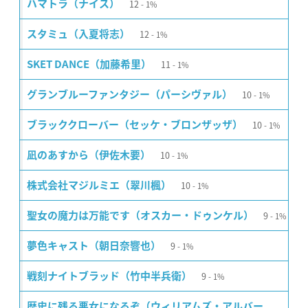
12
ハマトラ（ナイス）
1%
12
スタミュ（入夏将志）
1%
11
SKET DANCE（加藤希里）
1%
10
グランブルーファンタジー（パーシヴァル）
1%
10
ブラッククローバー（セッケ・ブロンザッザ）
1%
10
凪のあすから（伊佐木要）
1%
10
株式会社マジルミエ（翠川楓）
1%
9
聖女の魔力は万能です（オスカー・ドゥンケル）
1%
9
夢色キャスト（朝日奈響也）
1%
9
戦刻ナイトブラッド（竹中半兵衛）
1%
歴史に残る悪女になるぞ（ウィリアムズ・アルバー