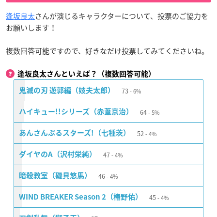
逢坂良太
さんが演じるキャラクターについて、投票のご協力を
お願いします！
複数回答可能ですので、好きなだけ投票してみてくださいね。
逢坂良太さんといえば？（複数回答可能）
73
鬼滅の刃 遊郭編（妓夫太郎）
6%
64
ハイキュー!!シリーズ（赤葦京治）
5%
52
あんさんぶるスターズ!（七種茨）
4%
47
ダイヤのA（沢村栄純）
4%
46
暗殺教室（磯貝悠馬）
4%
45
WIND BREAKER Season 2（椿野佑）
4%