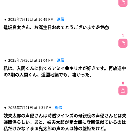
2025年7月19日 at 10:49 PM
返信
逢坂良太さん、お誕生日おめでとうございます🎉🎊🎂
1
2025年7月20日 at 11:04 PM
返信
私は、入間くんに出てるアミイ●キリオが好きです。再放送中
の2期の入間くん、遊園地編でも、凄かった、
0
2025年7月21日 at 1:31 PM
返信
妓夫太郎の声優さんは時透ツインズの母親役の声優さんとは夫
婦関係らしい。あと、妓夫太郎が鬼太郎に雰囲気似ているのは
私だけかな？まぁ鬼太郎の声の人は妹の堕姫だけど。