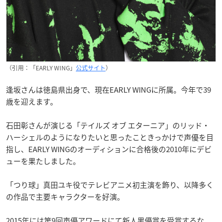
（引用：「EARLY WING」
公式サイト
）
逢坂さんは徳島県出身で、現在EARLY WINGに所属。今年で39
歳を迎えます。
石田彰さんが演じる「テイルズ オブ エターニア」のリッド・
ハーシェルのようになりたいと思ったこときっかけで声優を目
指し、EARLY WINGのオーディションに合格後の2010年にデビ
ューを果たしました。
「つり球」真田ユキ役でテレビアニメ初主演を飾り、以降多く
の作品で主要キャラクターを好演。
2015年には第9回声優アワードにて新人男優賞を受賞するな