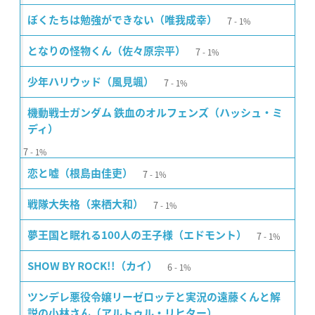
7
ぼくたちは勉強ができない（唯我成幸）
1%
7
となりの怪物くん（佐々原宗平）
1%
7
少年ハリウッド（風見颯）
1%
機動戦士ガンダム 鉄血のオルフェンズ（ハッシュ・ミ
ディ）
7
1%
7
恋と嘘（根島由佳吏）
1%
7
戦隊大失格（来栖大和）
1%
7
夢王国と眠れる100人の王子様（エドモント）
1%
6
SHOW BY ROCK!!（カイ）
1%
ツンデレ悪役令嬢リーゼロッテと実況の遠藤くんと解
説の小林さん（アルトゥル・リヒター）