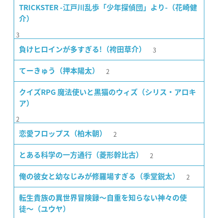
TRICKSTER -江戸川乱歩「少年探偵団」より-（花崎健
介）
3
3
負けヒロインが多すぎる!（袴田草介）
2
てーきゅう（押本陽太）
クイズRPG 魔法使いと黒猫のウィズ（シリス・アロキ
ア）
2
2
恋愛フロップス（柏木朝）
2
とある科学の一方通行（菱形幹比古）
2
俺の彼女と幼なじみが修羅場すぎる（季堂鋭太）
転生貴族の異世界冒険録〜自重を知らない神々の使
徒〜（ユウヤ）