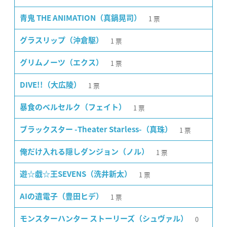
1
票
青鬼 THE ANIMATION（真鍋晃司）
1
票
グラスリップ（沖倉駆）
1
票
グリムノーツ（エクス）
1
票
DIVE!!（大広陵）
1
票
暴食のベルセルク（フェイト）
1
票
ブラックスター -Theater Starless-（真珠）
1
票
俺だけ入れる隠しダンジョン（ノル）
1
票
遊☆戯☆王SEVENS（洗井新太）
1
票
AIの遺電子（豊田ヒデ）
0
モンスターハンター ストーリーズ（シュヴァル）