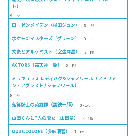
ト）
9
1%
9
ローゼンメイデン（桜田ジュン）
1%
9
ポケモンマスターズ（グリーン）
1%
8
文豪とアルケミスト（室生犀星）
1%
8
ACTORS（高天神一兎）
1%
ミラキュラス レディバグ&シャノワール（アドリア
ン・アグレスト / シャノワール）
8
1%
8
落第騎士の英雄譚（黒鉄一輝）
1%
8
山田くんと7人の魔女（山田竜）
1%
7
Opus.COLORs（多岐瀬響）
1%