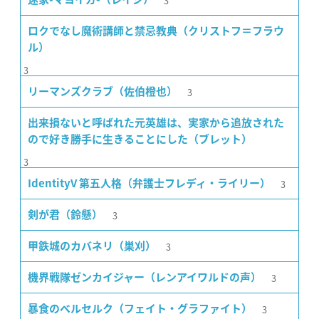
3
ロクでなし魔術講師と禁忌教典（クリストフ＝フラウ
ル）
3
3
リーマンズクラブ（佐伯橙也）
出来損ないと呼ばれた元英雄は、実家から追放された
ので好き勝手に生きることにした（ブレット）
3
3
IdentityV 第五人格（弁護士フレディ・ライリー）
3
剣が君（鈴懸）
3
甲鉄城のカバネリ（巣刈）
3
機界戦隊ゼンカイジャー（レンアイワルドの声）
3
暴食のベルセルク（フェイト・グラファイト）