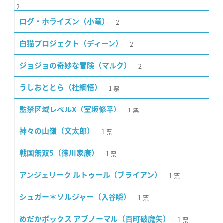
2
2
ログ・ホライズン（小竜）
2
白猫プロジェクト（ディーン）
2
ジョジョの奇妙な冒険（マルク）
1
票
うしおととら（杜綱悟）
1
票
監禁区域レベルX（室坂修平）
1
票
神々の山嶺（文太郎）
1
票
戦国無双5（徳川家康）
1
票
アンジェリーク ルトゥール（ブライアン）
1
票
シュガー＊ソルジャー（入谷瞬）
1
票
めだかボックス アブノーマル（百町破魔矢）