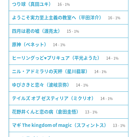
16
つり球（真田ユキ）
1%
16
ようこそ実力至上主義の教室へ（平田洋介）
1%
15
四月は君の嘘（渡亮太）
1%
14
原神（ベネット）
1%
14
ヒーリングっど♥プリキュア（平光ようた）
1%
14
ニル・アドミラリの天秤（星川翡翠）
1%
14
ゆびさきと恋々（波岐京弥）
1%
14
テイルズ オブ ゼスティリア（ミクリオ）
1%
13
花野井くんと恋の病（倉田圭悟）
1%
13
マギ The kingdom of magic（スフィントス）
1%