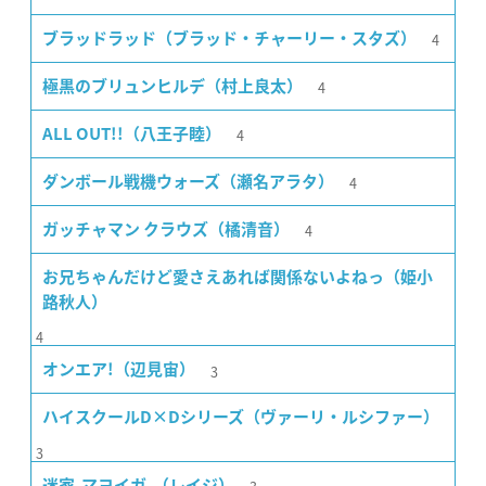
4
ブラッドラッド（ブラッド・チャーリー・スタズ）
4
極黒のブリュンヒルデ（村上良太）
4
ALL OUT!!（八王子睦）
4
ダンボール戦機ウォーズ（瀬名アラタ）
4
ガッチャマン クラウズ（橘清音）
お兄ちゃんだけど愛さえあれば関係ないよねっ（姫小
路秋人）
4
3
オンエア!（辺見宙）
ハイスクールD×Dシリーズ（ヴァーリ・ルシファー）
3
迷家-マヨイガ-（レイジ）