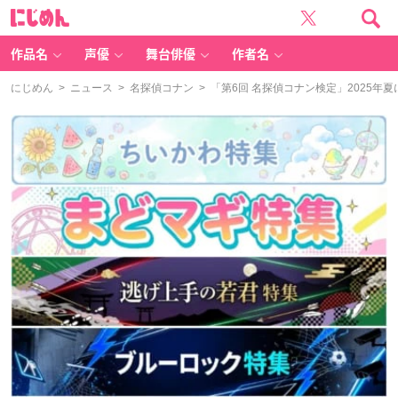
に
じ
め
ん
作品名
声優
舞台俳優
作者名
にじめん
>
ニュース
>
名探偵コナン
> 「第6回 名探偵コナン検定」2025