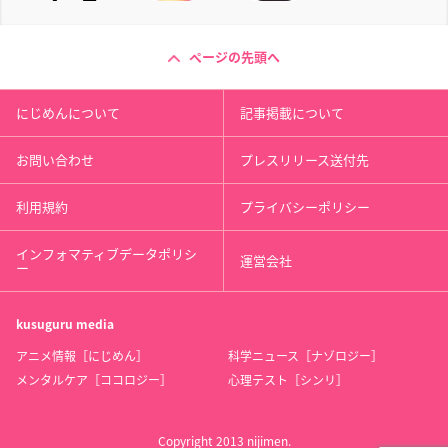
ページの先頭へ
にじめんについて
記事掲載について
お問い合わせ
プレスリリース送付先
利用規約
プライバシーポリシー
インフォマティブデータポリシ
運営会社
ー
kusuguru
media
アニメ情報［にじめん］
科学ニュース［ナゾロジー］
メンタルケア［ココロジー］
心理テスト［シンリ］
Copyright 2013 nijimen.