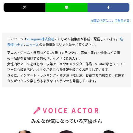
記事の内容について報告する
このページは
kusuguru株式会社
のにじめん編集部が作成・配信しています。
名
探偵コナン
/
ニュース
の最新情報はリンク先をご覧ください。
アニメ・ゲーム・漫画などの2次元コンテンツや、声優・舞台・俳優などの情
報・話題をお届けする情報メディア「にじめん」。
女性向けアニメをはじめ、少年アニメやキャラクター作品、VTuberなどストリー
マーにも幅を広げ、オタクが気になる情報を幅広くお届けしています。
さらに、アンケート・ランキング・オタ活（推し活）お役立ち情報など、女性オ
タクがワクワク楽しめるようなコンテンツも発信しています。
VOICE ACTOR
みんなが気になっている声優さん