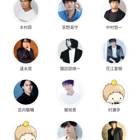
木村昴
宮野真守
中村悠一
速水奨
諏訪部順一
花江夏樹
武内駿輔
梶裕貴
村瀬歩