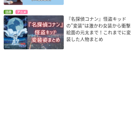
話題
アニメ
『名探偵コナン』怪盗キッド
の“変装”は激かわ女装から衝撃
絵面の元太まで！これまでに変
装した人物まとめ