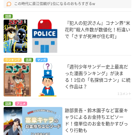
この時代に直江信綱が1位になるのおもろすぎるw
話題
『犯人の犯沢さん』コナン界“米
花町”殺人件数が数値化！桁違い
で「さすが死神が住む町」
ランキング
話題
マンガ
「週刊少年サンデー史上最高だ
った漫画ランキング」が決ま
る！1位の「名探偵コナン」に続
く作品は？
1コメント
話題
アニメ
跡部景吾・鈴木園子など富豪キ
ャラによるお金持ちエピソー
ド！億単位のお金を動かすびっ
くり行動も