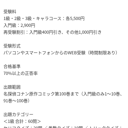
受験料
1級・2級・3級・キャラコース：各5,500円
入門級：2,900円
再受験割引：入門級400円引き、その他1,000円引き
受験形式
パソコンやスマートフォンからのWEB受験（時間制限あり）
合格基準
70%以上の正答率
出題範囲
名探偵コナン原作コミック第100巻まで（入門級のみ1～10巻、
91巻～100巻）
出題カテゴリー
＜1級 合計：60問＞
セリフクイズ：20問 ／ 巻数クイズ：10問 ／ トリッククイズ：