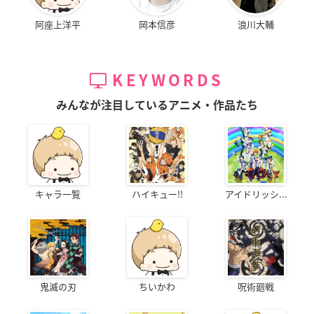
阿座上洋平
岡本信彦
浪川大輔
KEYWORDS
みんなが注目しているアニメ・作品たち
キャラ一覧
ハイキュー!!
アイドリッシ...
鬼滅の刃
ちいかわ
呪術廻戦