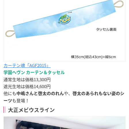
カーテン魂「AGF2015」
学園ヘヴン カーテン＆タッセル
通常生地は価格13,300円
遮光生地は価格14,600円
他にも
や、
中嶋さんと啓太ののれん
啓太のあられもない姿のシ
も登場！
ーツ
大正メビウスライン