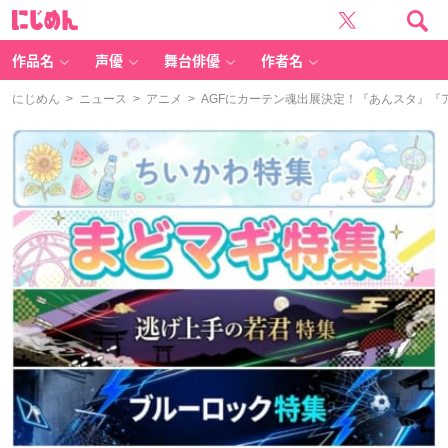
に
じ
め
ん
作品名
声優
舞台俳優
作者名
にじめん
>
ニュース
>
アニメ
> AGFにカーテン魂出展決定！『あんスタ』