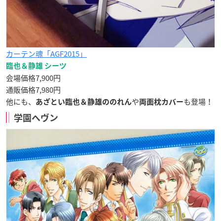
カーテン魂「AGF2015」
臨也＆静雄 シーツ
会場価格7,900円
通販価格7,980円
他にも、
や
も登場！
あざとい臨也＆静雄ののれん
両面枕カバー
学園ヘヴン