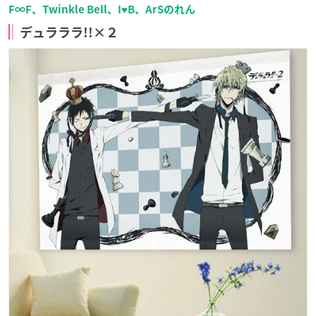
F∞F、Twinkle Bell、I♥B、ArSのれん
デュラララ!!×２