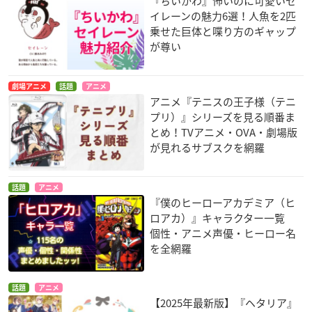
『ちいかわ』怖いのに可愛いセ
イレーンの魅力6選！人魚を2匹
乗せた巨体と喋り方のギャップ
が尊い
劇場アニメ
話題
アニメ
アニメ『テニスの王子様（テニ
プリ）』シリーズを見る順番ま
とめ！TVアニメ・OVA・劇場版
が見れるサブスクを網羅
話題
アニメ
『僕のヒーローアカデミア（ヒ
ロアカ）』キャラクター一覧
個性・アニメ声優・ヒーロー名
を全網羅
話題
アニメ
【2025年最新版】『ヘタリア』