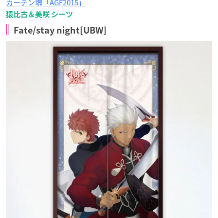
カーテン魂「AGF2015」
猿比古＆美咲 シーツ
Fate/stay night[UBW]