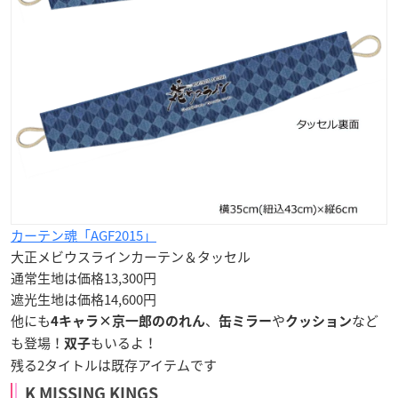
カーテン魂「AGF2015」
大正メビウスラインカーテン＆タッセル
通常生地は価格13,300円
遮光生地は価格14,600円
他にも
、
や
など
4キャラ×京一郎ののれん
缶ミラー
クッション
も登場！
もいるよ！
双子
残る2タイトルは既存アイテムです
K MISSING KINGS