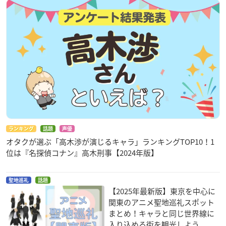
ランキング
話題
声優
オタクが選ぶ「高木渉が演じるキャラ」ランキングTOP10！1
位は『名探偵コナン』高木刑事【2024年版】
聖地巡礼
話題
【2025年最新版】東京を中心に
関東のアニメ聖地巡礼スポット
まとめ！キャラと同じ世界線に
入り込める街を観光しよう