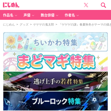
に
じ
め
ん
作品名
声優
舞台俳優
作者名
にじめん
>
グッズ
>
ゲゲゲの鬼太郎
> 『ゲゲゲの謎』春夏秋冬がテーマの描