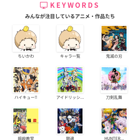
KEYWORDS
みんなが注目しているアニメ・作品たち
ちいかわ
キャラ一覧
鬼滅の刃
ハイキュー!!
アイドリッシ...
刀剣乱舞
暗殺教室
銀魂
HUNTER...