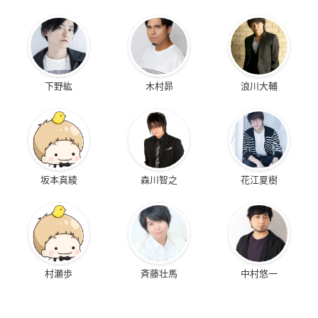
下野紘
木村昴
浪川大輔
坂本真綾
森川智之
花江夏樹
村瀬歩
斉藤壮馬
中村悠一