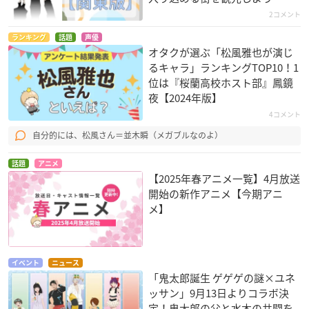
2コメント
ランキング
話題
声優
オタクが選ぶ「松風雅也が演じ
るキャラ」ランキングTOP10！1
位は『桜蘭高校ホスト部』鳳鏡
夜【2024年版】
4コメント
自分的には、松風さん＝並木瞬（メガブルなのよ）
話題
アニメ
【2025年春アニメ一覧】4月放送
開始の新作アニメ【今期アニ
メ】
イベント
ニュース
「鬼太郎誕生 ゲゲゲの謎×ユネ
ッサン」9月13日よりコラボ決
定！鬼太郎の父と水木の共闘を