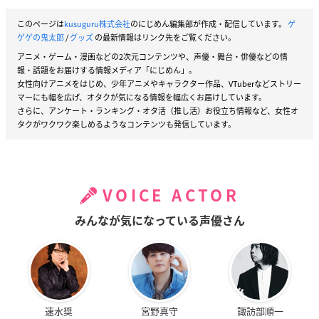
このページは
kusuguru株式会社
のにじめん編集部が作成・配信しています。
ゲ
ゲゲの鬼太郎
/
グッズ
の最新情報はリンク先をご覧ください。
アニメ・ゲーム・漫画などの2次元コンテンツや、声優・舞台・俳優などの情
報・話題をお届けする情報メディア「にじめん」。
女性向けアニメをはじめ、少年アニメやキャラクター作品、VTuberなどストリー
マーにも幅を広げ、オタクが気になる情報を幅広くお届けしています。
さらに、アンケート・ランキング・オタ活（推し活）お役立ち情報など、女性オ
タクがワクワク楽しめるようなコンテンツも発信しています。
VOICE ACTOR
みんなが気になっている声優さん
速水奨
宮野真守
諏訪部順一