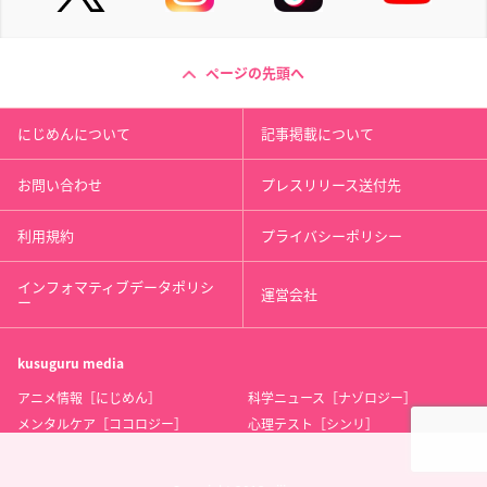
ページの先頭へ
にじめんについて
記事掲載について
お問い合わせ
プレスリリース送付先
利用規約
プライバシーポリシー
インフォマティブデータポリシ
運営会社
ー
kusuguru
media
アニメ情報［にじめん］
科学ニュース［ナゾロジー］
メンタルケア［ココロジー］
心理テスト［シンリ］