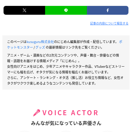
記事の内容について報告する
このページは
kusuguru株式会社
のにじめん編集部が作成・配信しています。
ポ
ケットモンスター
/
グッズ
の最新情報はリンク先をご覧ください。
アニメ・ゲーム・漫画などの2次元コンテンツや、声優・舞台・俳優などの情
報・話題をお届けする情報メディア「にじめん」。
女性向けアニメをはじめ、少年アニメやキャラクター作品、VTuberなどストリー
マーにも幅を広げ、オタクが気になる情報を幅広くお届けしています。
さらに、アンケート・ランキング・オタ活（推し活）お役立ち情報など、女性オ
タクがワクワク楽しめるようなコンテンツも発信しています。
VOICE ACTOR
みんなが気になっている声優さん