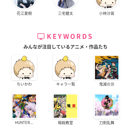
花江夏樹
三宅健太
小林沙苗
KEYWORDS
みんなが注目しているアニメ・作品たち
ちいかわ
キャラ一覧
鬼滅の刃
HUNTER...
暗殺教室
刀剣乱舞