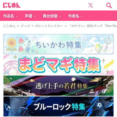
に
じ
め
ん
作品名
声優
舞台俳優
作者名
にじめん
>
グッズ
>
ポケットモンスター
> 『ポケモン』新作グッズ「Run R