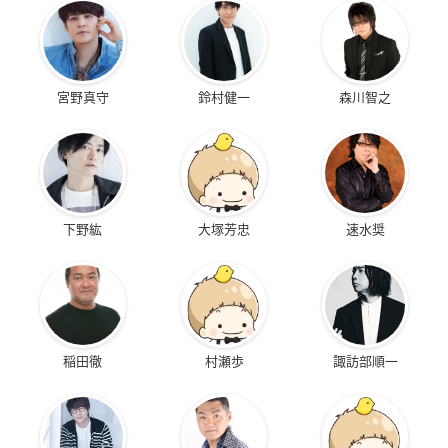
宮野真守
鈴村健一
森川智之
下野紘
大塚芳忠
速水奨
稲田徹
村瀬歩
諏訪部順一