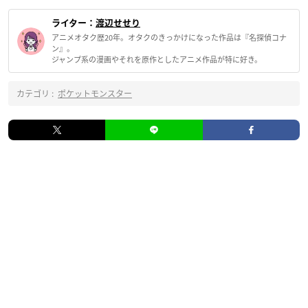
ライター：
渡辺せせり
アニメオタク歴20年。オタクのきっかけになった作品は『名探偵コナ
ン』。
ジャンプ系の漫画やそれを原作としたアニメ作品が特に好き。
カテゴリ :
ポケットモンスター