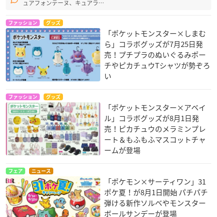
ュアフォンテーヌ、キュアラ…
ファッション
グッズ
「ポケットモンスター×しまむ
ら」コラボグッズが7月25日発
売！プチプラのぬいぐるみポー
チやピカチュウTシャツが勢ぞろ
い
ファッション
グッズ
「ポケットモンスター×アベイ
ル」コラボグッズが8月1日発
売！ピカチュウのメラミンプレ
ート＆もふもふマスコットチャ
ームが登場
フェア
ニュース
「ポケモン×サーティワン」31
ポケ夏！が8月1日開始 パチパチ
弾ける新作ソルベやモンスター
ボールサンデーが登場