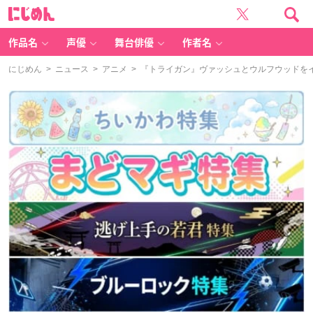
に
じ
め
ん
作品名
声優
舞台俳優
作者名
にじめん
>
ニュース
>
アニメ
> 『トライガン』ヴァッシュとウルフウッドを