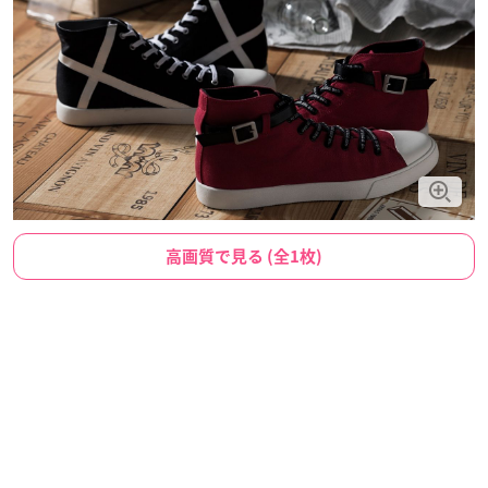
高画質で見る (全1枚)