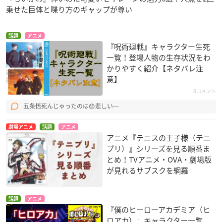
乗せた巨体と喋り方のギャップが尊い
話題
アニメ
『呪術廻戦』キャラクター生死
一覧！登場人物の生存状況をわ
かりやすく紹介【ネタバレ注
意】
8コメント
五条悟死んじゃったのは😞悲しい⋯
劇場アニメ
話題
アニメ
アニメ『テニスの王子様（テニ
プリ）』シリーズを見る順番ま
とめ！TVアニメ・OVA・劇場版
が見れるサブスクを網羅
話題
アニメ
『僕のヒーローアカデミア（ヒ
ロアカ）』キャラクター一覧