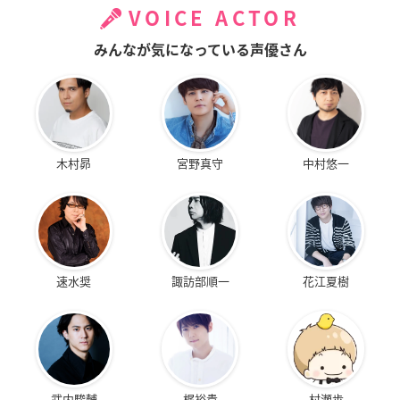
VOICE ACTOR
みんなが気になっている声優さん
木村昴
宮野真守
中村悠一
速水奨
諏訪部順一
花江夏樹
武内駿輔
梶裕貴
村瀬歩