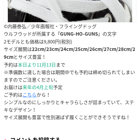
©内藤泰弘／少年画報社・フライングドッグ
ウルフウッドが所属する
の文字
『GUNG-HO-GUNS』
2モデルとも価格は9,800円(税別)
サイズ展開は
22cm/23cm/24cm/25cm/26cm/27cm/28cm/2
とサイズ豊富！
9cm
予約は
本日より11月13日
まで
※準備数に達した場合は期間中でも予約は締め切られてしまい
ますのでご注意ください。
お届けは
来年の4月上旬
予定
ご予約は
こちら
から！
シンプルなのにしっかりとキャラらしさが詰まっていて、ステ
キなデザイン！
サイズ展開も豊富で性別選ばず履くことができそうですね！
コメントを投稿する