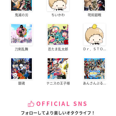
鬼滅の刃
ちいかわ
呪術廻戦
刀剣乱舞
忍たま乱太郎
Ｄｒ．ＳＴＯ...
銀魂
テニスの王子様
あんさんぶる...
OFFICIAL SNS
フォローしてより楽しいオタクライフ！