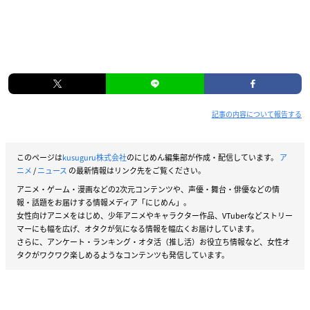
記事の内容について報告する
このページは
kusuguru株式会社
のにじめん編集部が作成・配信しています。
ア
ニメ
/
ニュース
の最新情報はリンク先をご覧ください。
アニメ・ゲーム・漫画などの2次元コンテンツや、声優・舞台・俳優などの情
報・話題をお届けする情報メディア「にじめん」。
女性向けアニメをはじめ、少年アニメやキャラクター作品、VTuberなどストリー
マーにも幅を広げ、オタクが気になる情報を幅広くお届けしています。
さらに、アンケート・ランキング・オタ活（推し活）お役立ち情報など、女性オ
タクがワクワク楽しめるようなコンテンツも発信しています。