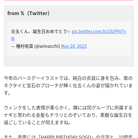
壮五くん、誕生日おめでとう✨
pic.twitter.com/b1OUPtV7y
M
— 種村有菜 (@arinacchi)
May 28, 2025
今年のバースデーイラストでは、純白の衣装に身を包み、紫の
ネクタイと宝石のブローチが輝く壮五くんの姿が描かれていま
す。
ウィンクをした表情が柔らかく、隣には同グループに所属する
ナギと思われる金髪もチラリとのぞいており、素敵な誕生日を
過ごしていることが伺えますね。
また、背景には「HAPPY BIRTHDAY SOGO」の文字と、10周年