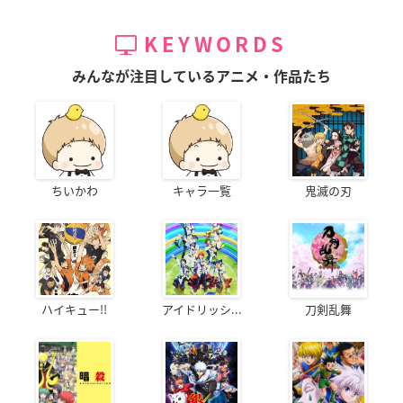
KEYWORDS
みんなが注目しているアニメ・作品たち
ちいかわ
キャラ一覧
鬼滅の刃
ハイキュー!!
アイドリッシ...
刀剣乱舞