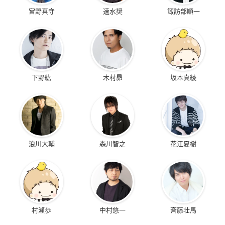
宮野真守
速水奨
諏訪部順一
下野紘
木村昴
坂本真綾
浪川大輔
森川智之
花江夏樹
村瀬歩
中村悠一
斉藤壮馬