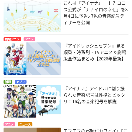
これは『アイナナ』…！？ ココ
ス公式が「ナナイロの幸せ」を8
月4日に予告♪ 7色の音楽記号テ
ィザーを公開
劇場アニメ
アニメ
『アイドリッシュセブン』見る
順番・時系列・TVアニメ＆劇場
版全作品まとめ【2026年最新】
話題
アプリ
『アイナナ』アイドルに割り振
られた音楽記号は性格とピッタ
リ！16名の音楽記号を解説
アニメ
ニュース
モフモフの寝顔がカワイイ♪『こ