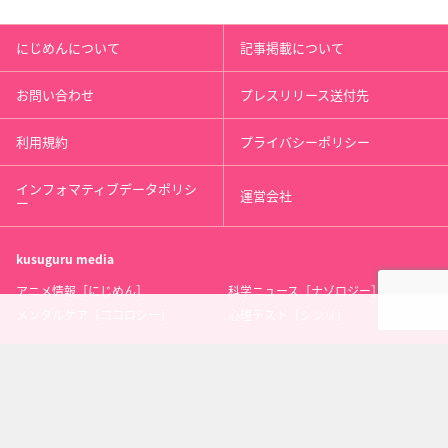
にじめんについて
記事掲載について
お問い合わせ
プレスリリース送付先
利用規約
プライバシーポリシー
インフォマティブデータポリシ
運営会社
ー
kusuguru
media
アニメ情報［にじめん］
科学ニュース［ナゾロジー］
メンタルケア［ココロジー］
心理テスト［シンリ］
Copyright 2013 nijimen.