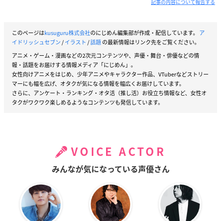
記事の内容について報告する
このページは
kusuguru株式会社
のにじめん編集部が作成・配信しています。
ア
イドリッシュセブン
/
イラスト
/
話題
の最新情報はリンク先をご覧ください。
アニメ・ゲーム・漫画などの2次元コンテンツや、声優・舞台・俳優などの情
報・話題をお届けする情報メディア「にじめん」。
女性向けアニメをはじめ、少年アニメやキャラクター作品、VTuberなどストリー
マーにも幅を広げ、オタクが気になる情報を幅広くお届けしています。
さらに、アンケート・ランキング・オタ活（推し活）お役立ち情報など、女性オ
タクがワクワク楽しめるようなコンテンツも発信しています。
VOICE ACTOR
みんなが気になっている声優さん