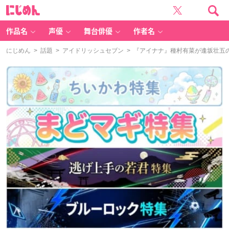
に
じ
め
ん
作品名
声優
舞台俳優
作者名
にじめん
>
話題
>
アイドリッシュセブン
> 『アイナナ』種村有菜が逢坂壮五