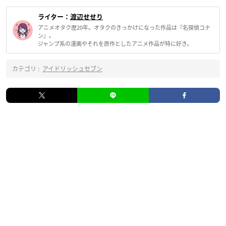
ライター：
渡辺せせり
アニメオタク歴20年。オタクのきっかけになった作品は『名探偵コナ
ン』。
ジャンプ系の漫画やそれを原作としたアニメ作品が特に好き。
カテゴリ :
アイドリッシュセブン