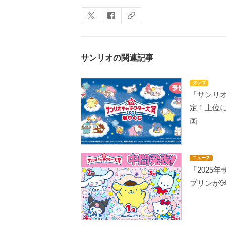
サンリオの関連記事
グッズ
「サンリオ
定！上位
画
ニュース
「2025
プリンが9