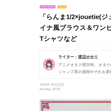
ファッション
グッズ
「らんま1/2×jouet
イナ風ブラウス＆ワン
Tシャツなど
ライター：
渡辺せせり
アニメオタク歴20年。オタ
ジャンプ系の漫画やそれを原
2025年 05月12日
Monday 18:00