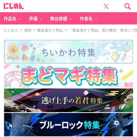
に
じ
め
ん
作品名
声優
舞台俳優
作者名
にじめん
>
漫画
>
吸血鬼すぐ死ぬ
> 『吸血鬼すぐ死ぬ』展が横浜・東京にて