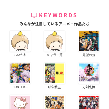
KEYWORDS
みんなが注目しているアニメ・作品たち
ちいかわ
キャラ一覧
鬼滅の刃
HUNTER...
暗殺教室
刀剣乱舞