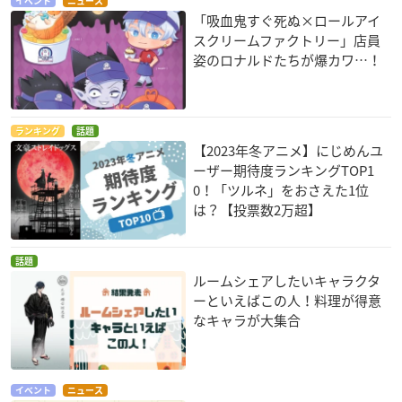
イベント
ニュース
「吸血鬼すぐ死ぬ×ロールアイ
スクリームファクトリー」店員
姿のロナルドたちが爆カワ…！
ランキング
話題
【2023年冬アニメ】にじめんユ
ーザー期待度ランキングTOP1
0！「ツルネ」をおさえた1位
は？【投票数2万超】
話題
ルームシェアしたいキャラクタ
ーといえばこの人！料理が得意
なキャラが大集合
イベント
ニュース