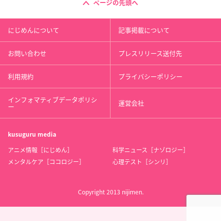
ページの先頭へ
にじめんについて
記事掲載について
お問い合わせ
プレスリリース送付先
利用規約
プライバシーポリシー
インフォマティブデータポリシ
運営会社
ー
kusuguru
media
アニメ情報［にじめん］
科学ニュース［ナゾロジー］
メンタルケア［ココロジー］
心理テスト［シンリ］
Copyright 2013 nijimen.