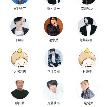
宮野真守
鈴村健一
森川智之
下野紘
速水奨
諏訪部順一
大塚芳忠
花江夏樹
村瀬歩
稲田徹
斉藤壮馬
三宅健太