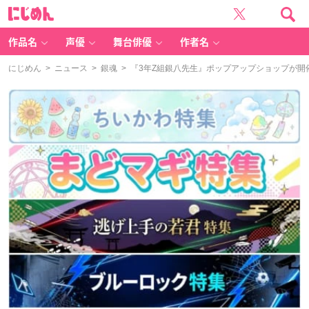
に
じ
め
ん
作品名
声優
舞台俳優
作者名
にじめん
>
ニュース
>
銀魂
> 『3年Z組銀八先生』ポップアップショップが