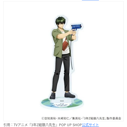
引用：TVアニメ『3年Z組銀八先生』POP UP SHOP
公式サイト