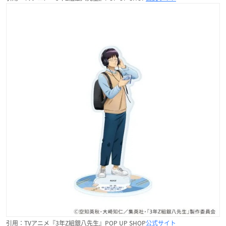
引用：TVアニメ『3年Z組銀八先生』POP UP SHOP
公式サイト