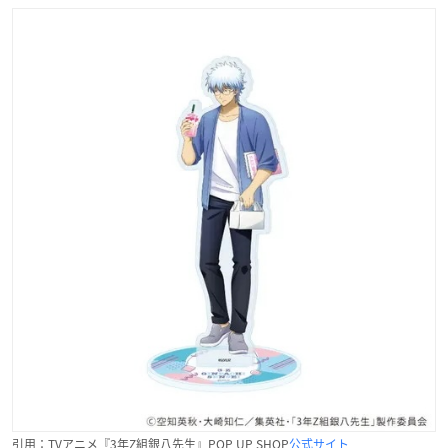
引用：TVアニメ『3年Z組銀八先生』POP UP SHOP
公式サイト