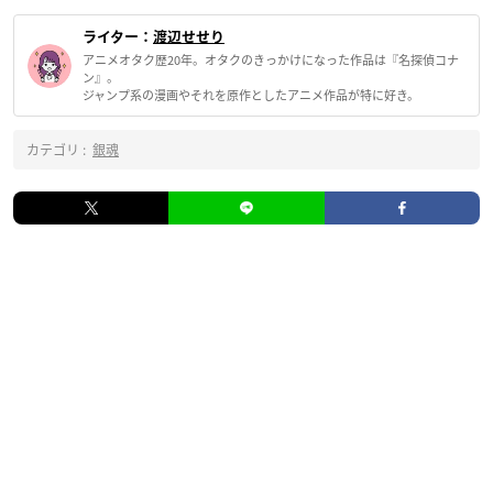
ライター：
渡辺せせり
アニメオタク歴20年。オタクのきっかけになった作品は『名探偵コナ
ン』。
ジャンプ系の漫画やそれを原作としたアニメ作品が特に好き。
カテゴリ :
銀魂