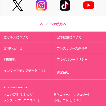
ページの先頭へ
にじめんについて
記事掲載について
お問い合わせ
プレスリリース送付先
利用規約
プライバシーポリシー
インフォマティブデータポリシ
運営会社
ー
kusuguru
media
アニメ情報［にじめん］
科学ニュース［ナゾロジー］
メンタルケア［ココロジー］
心理テスト［シンリ］