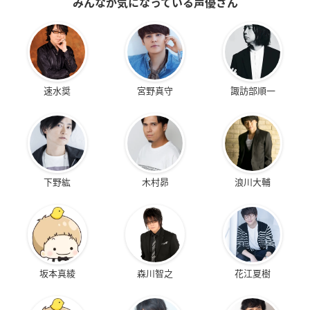
みんなが気になっている声優さん
速水奨
宮野真守
諏訪部順一
下野紘
木村昴
浪川大輔
坂本真綾
森川智之
花江夏樹