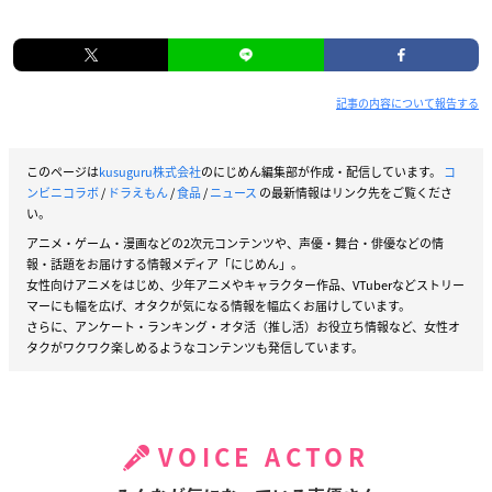
記事の内容について報告する
このページは
kusuguru株式会社
のにじめん編集部が作成・配信しています。
コ
ンビニコラボ
/
ドラえもん
/
食品
/
ニュース
の最新情報はリンク先をご覧くださ
い。
アニメ・ゲーム・漫画などの2次元コンテンツや、声優・舞台・俳優などの情
報・話題をお届けする情報メディア「にじめん」。
女性向けアニメをはじめ、少年アニメやキャラクター作品、VTuberなどストリー
マーにも幅を広げ、オタクが気になる情報を幅広くお届けしています。
さらに、アンケート・ランキング・オタ活（推し活）お役立ち情報など、女性オ
タクがワクワク楽しめるようなコンテンツも発信しています。
VOICE ACTOR