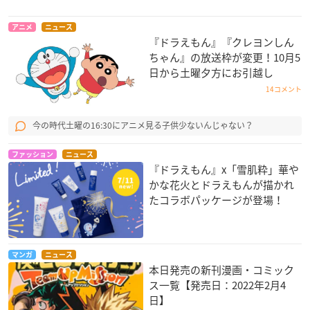
アニメ
ニュース
『ドラえもん』『クレヨンしん
ちゃん』の放送枠が変更！10月5
日から土曜夕方にお引越し
14コメント
今の時代土曜の16:30にアニメ見る子供少ないんじゃない？
ファッション
ニュース
『ドラえもん』x「雪肌粋」華や
かな花火とドラえもんが描かれ
たコラボパッケージが登場！
マンガ
ニュース
本日発売の新刊漫画・コミック
ス一覧【発売日：2022年2月4
日】