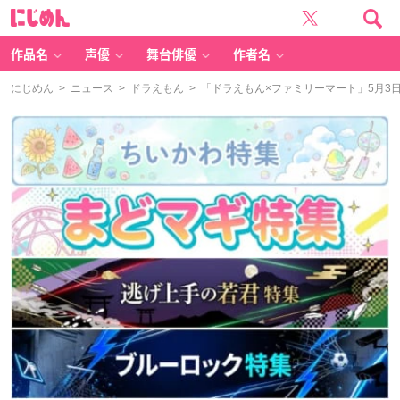
に
じ
め
ん
作品名
声優
舞台俳優
作者名
にじめん
>
ニュース
>
ドラえもん
> 「ドラえもん×ファミリーマート」5月3