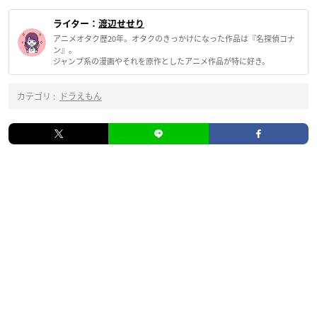
ライター：
渡辺せせり
アニメオタク歴20年。オタクのきっかけになった作品は『名探偵コナ
ン』。
ジャンプ系の漫画やそれを原作としたアニメ作品が特に好き。
カテゴリ :
ドラえもん