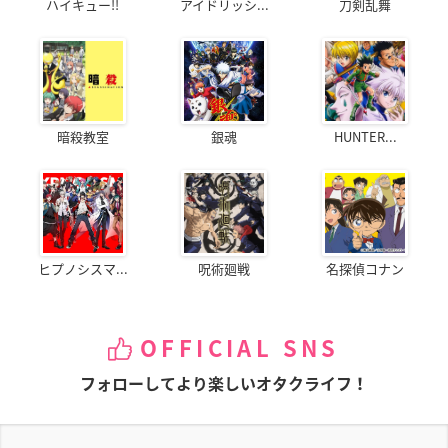
ハイキュー!!
アイドリッシ...
刀剣乱舞
暗殺教室
銀魂
HUNTER...
ヒプノシスマ...
呪術廻戦
名探偵コナン
OFFICIAL SNS
フォローしてより楽しいオタクライフ！