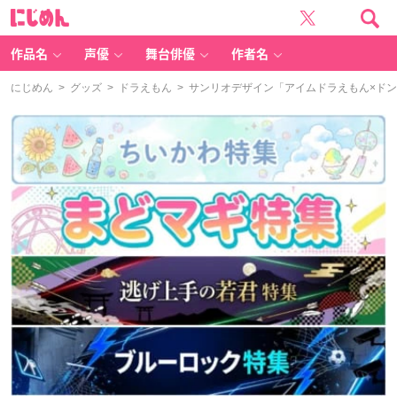
に
じ
め
ん
作品名
声優
舞台俳優
作者名
にじめん
>
グッズ
>
ドラえもん
> サンリオデザイン「アイムドラえもん×ドン