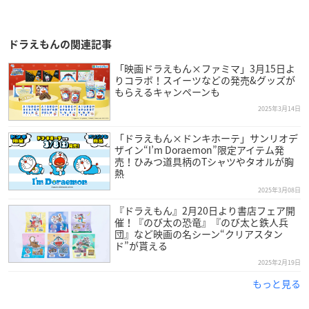
ドラえもんの関連記事
「映画ドラえもん×ファミマ」3月15日よ
りコラボ！スイーツなどの発売&グッズが
もらえるキャンペーンも
2025年3月14日
「ドラえもん×ドンキホーテ」サンリオデ
ザイン“I’m Doraemon”限定アイテム発
売！ひみつ道具柄のTシャツやタオルが胸
熱
2025年3月08日
『ドラえもん』2月20日より書店フェア開
催！『のび太の恐竜』『のび太と鉄人兵
団』など映画の名シーン“クリアスタン
ド”が貰える
2025年2月19日
もっと見る