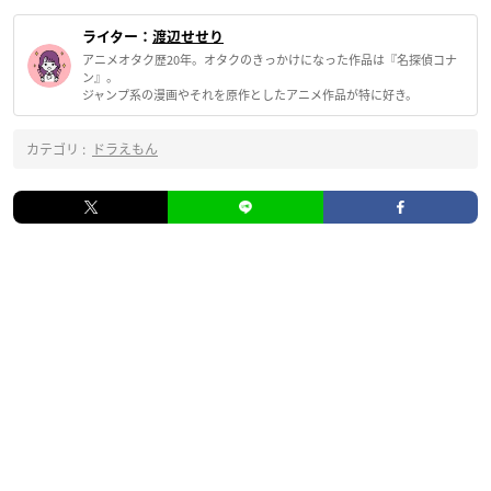
ライター：
渡辺せせり
アニメオタク歴20年。オタクのきっかけになった作品は『名探偵コナ
ン』。
ジャンプ系の漫画やそれを原作としたアニメ作品が特に好き。
カテゴリ :
ドラえもん