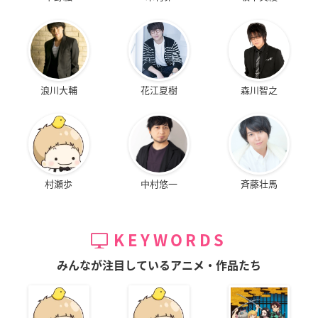
浪川大輔
花江夏樹
森川智之
村瀬歩
中村悠一
斉藤壮馬
KEYWORDS
みんなが注目しているアニメ・作品たち