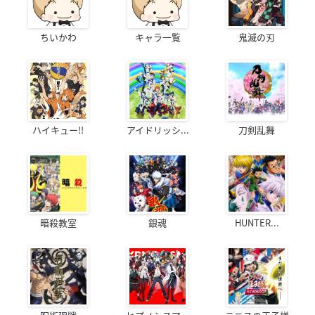
ちいかわ
キャラ一覧
鬼滅の刃
ハイキュー!!
アイドリッシ...
刀剣乱舞
暗殺教室
銀魂
HUNTER...