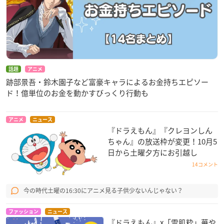
話題
アニメ
跡部景吾・鈴木園子など富豪キャラによるお金持ちエピソー
ド！億単位のお金を動かすびっくり行動も
アニメ
ニュース
『ドラえもん』『クレヨンしん
ちゃん』の放送枠が変更！10月5
日から土曜夕方にお引越し
14コメント
今の時代土曜の16:30にアニメ見る子供少ないんじゃない？
ファッション
ニュース
『ドラえもん』x「雪肌粋」華や