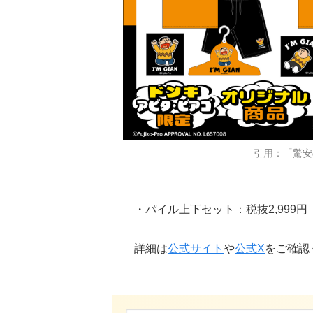
引用：「驚安
・パイル上下セット：税抜2,999円（
詳細は
公式サイト
や
公式X
をご確認