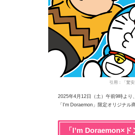
引用：「驚安
2025年4月12日（土）午前9時
「I’m Doraemon」限定オリジ
「I’m Doraem