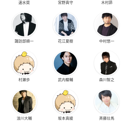
速水奨
宮野真守
木村昴
諏訪部順一
花江夏樹
中村悠一
村瀬歩
武内駿輔
森川智之
浪川大輔
坂本真綾
斉藤壮馬