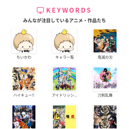
KEYWORDS
みんなが注目しているアニメ・作品たち
ちいかわ
キャラ一覧
鬼滅の刃
ハイキュー!!
アイドリッシ...
刀剣乱舞