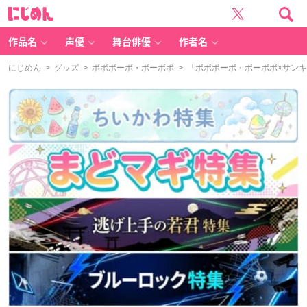
に
じ
め
ん
作品名
声優
舞台俳優
作者名
にじめん
>
グッズ
>
ボボボーボ・ボーボボ
> 「ボボボーボ・ボーボボ×サン