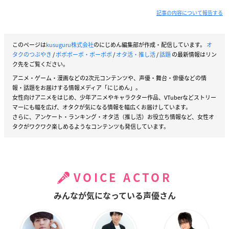
記事の内容について報告する
このページは
kusuguru株式会社
のにじめん編集部が作成・配信しています。
オ
タクのつぶやき
/
ボボボーボ・ボーボボ
/
オタ活・推し活
/
話題
の最新情報はリン
ク先をご覧ください。
アニメ・ゲーム・漫画などの2次元コンテンツや、声優・舞台・俳優などの情
報・話題をお届けする情報メディア「にじめん」。
女性向けアニメをはじめ、少年アニメやキャラクター作品、VTuberなどストリー
マーにも幅を広げ、オタクが気になる情報を幅広くお届けしています。
さらに、アンケート・ランキング・オタ活（推し活）お役立ち情報など、女性オ
タクがワクワク楽しめるようなコンテンツも発信しています。
VOICE ACTOR
みんなが気になっている声優さん