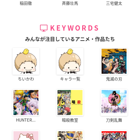
稲田徹
斉藤壮馬
三宅健太
KEYWORDS
みんなが注目しているアニメ・作品たち
ちいかわ
キャラ一覧
鬼滅の刃
HUNTER...
暗殺教室
刀剣乱舞