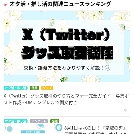
オタ活・推し活の関連ニュースランキング
オタ活・推し活
話題
グッズ
X（Twitter）グッズ取引のやり方とマナー完全ガイド 募集ポ
スト作成〜DMテンプレまで例文付き
5
オタ活・推し活
アンケート
話題
8月1日は水の日！『鬼滅の刃』