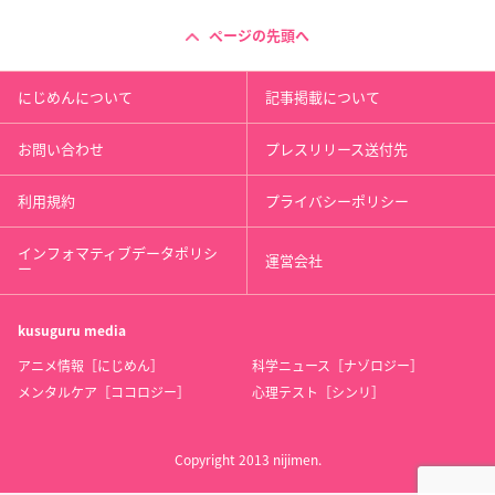
ページの先頭へ
にじめんについて
記事掲載について
お問い合わせ
プレスリリース送付先
利用規約
プライバシーポリシー
インフォマティブデータポリシ
運営会社
ー
kusuguru
media
アニメ情報［にじめん］
科学ニュース［ナゾロジー］
メンタルケア［ココロジー］
心理テスト［シンリ］
Copyright 2013 nijimen.