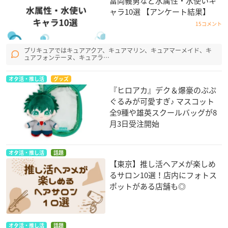
冨岡義勇など水属性・水使いキ
ャラ10選 【アンケート結果】
15コメント
プリキュアではキュアアクア、キュアマリン、キュアマーメイド、キ
ュアフォンテーヌ、キュアラ…
オタ活・推し活
グッズ
『ヒロアカ』デク＆爆豪のぷぷ
ぐるみが可愛すぎ♪ マスコット
全9種や雄英スクールバッグが8
月3日受注開始
オタ活・推し活
話題
【東京】推し活ヘアメが楽しめ
るサロン10選！店内にフォトス
ポットがある店舗も◎
オタ活・推し活
話題