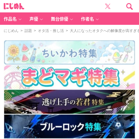
に
じ
め
ん
作品名
声優
舞台俳優
作者名
にじめん
>
話題
>
オタ活・推し活
> 大人になったオタクへの解像度が高すぎ