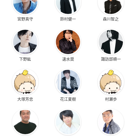
宮野真守
鈴村健一
森川智之
下野紘
速水奨
諏訪部順一
大塚芳忠
花江夏樹
村瀬歩