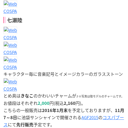
COSPA
七瀬陸
COSPA
COSPA
COSPA
キャラクター毎に音楽記号とイメージカラーのガラスストーン
COSPA
とめ具は
のかわいいチャームが♪
きなこ
※写真は陸モデルのチャームです。
お値段はそれぞれ
円(税込
円)。
2,000
2,160
こちらの一般販売は
を予定しておりますが、
2016年1月末
11月
に池袋サンシャインで開催される
AGF2015
の
コスパブー
7～8日
ス
にて
予定です。
先行販売