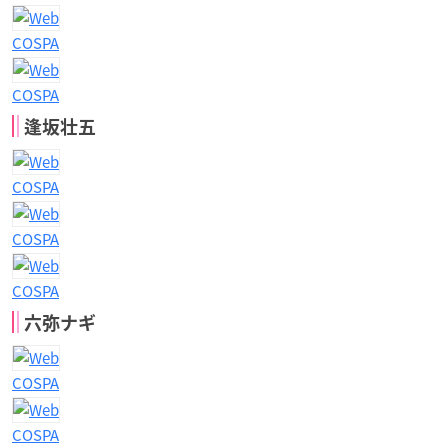
COSPA
COSPA
逢坂壮五
COSPA
COSPA
COSPA
六弥ナギ
COSPA
COSPA