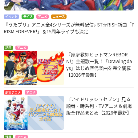
イベント
ライブ
アニメ
ニュース
『うたプリ』アニメ全4シリーズが無料配信♪ ST☆RISH新曲「P
RISM FOREVER!」＆15周年ライブも決定
話題
アニメ
『家庭教師ヒットマンREBOR
N!』主題歌一覧！「Drawing da
ys」はじめ歴代楽曲を完全網羅
【2026年最新】
劇場アニメ
アニメ
『アイドリッシュセブン』見る
順番・時系列・TVアニメ＆劇場
版全作品まとめ【2026年最新】
話題
アニメ