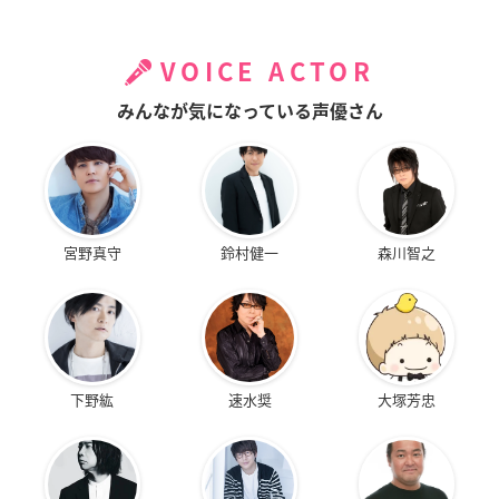
VOICE ACTOR
みんなが気になっている声優さん
宮野真守
鈴村健一
森川智之
下野紘
速水奨
大塚芳忠