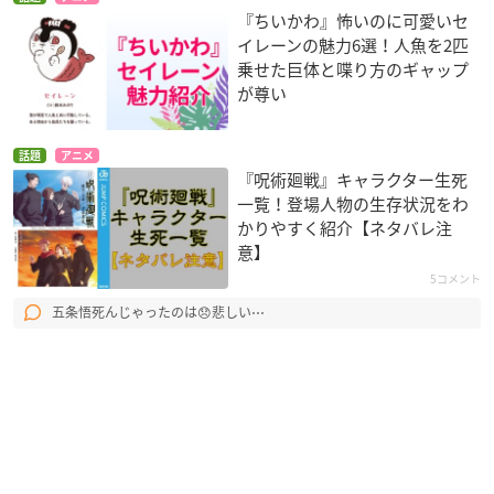
『ちいかわ』怖いのに可愛いセ
イレーンの魅力6選！人魚を2匹
乗せた巨体と喋り方のギャップ
が尊い
話題
アニメ
『呪術廻戦』キャラクター生死
一覧！登場人物の生存状況をわ
かりやすく紹介【ネタバレ注
意】
5コメント
五条悟死んじゃったのは😞悲しい⋯