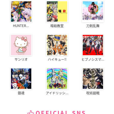
HUNTER...
暗殺教室
刀剣乱舞
サンリオ
ハイキュー!!
ヒプノシスマ...
銀魂
アイドリッシ...
呪術廻戦
OFFICIAL SNS