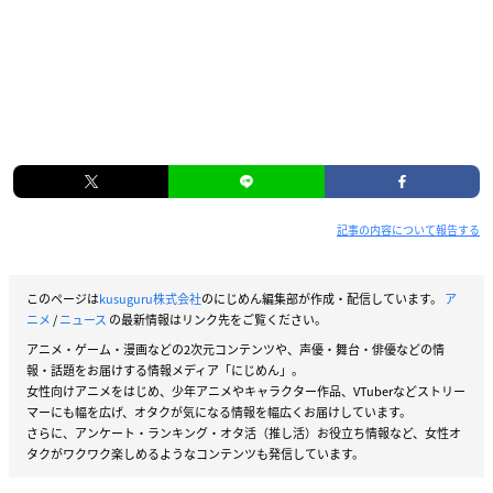
記事の内容について報告する
このページは
kusuguru株式会社
のにじめん編集部が作成・配信しています。
ア
ニメ
/
ニュース
の最新情報はリンク先をご覧ください。
アニメ・ゲーム・漫画などの2次元コンテンツや、声優・舞台・俳優などの情
報・話題をお届けする情報メディア「にじめん」。
女性向けアニメをはじめ、少年アニメやキャラクター作品、VTuberなどストリー
マーにも幅を広げ、オタクが気になる情報を幅広くお届けしています。
さらに、アンケート・ランキング・オタ活（推し活）お役立ち情報など、女性オ
タクがワクワク楽しめるようなコンテンツも発信しています。