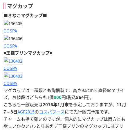
マグカップ
■きなこマグカップ■
COSPA
COSPA
■
■
王様プリンマグカップ
COSPA
COSPA
マグカップは二種類とも陶器製で、高さ9.5cm×直径8cmサイ
ズ。お値段はどちらも1個
円(税込
円)。
800
864
こちらも一般販売は
を予定しておりますが、
2016年1月末
11月
AGF2015
の
コスパブース
にて先行販売予定です。
7～8日
チャームも捨て難いのですが、個人的にマグカップは両方とも
欲しいかわいさ♪とりあえず王様プリンのマグカップにはプリ