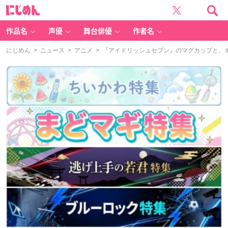
に
じ
め
ん
作品名
声優
舞台俳優
作者名
にじめん
>
ニュース
>
アニメ
> 『アイドリッシュセブン』のマグカップと、