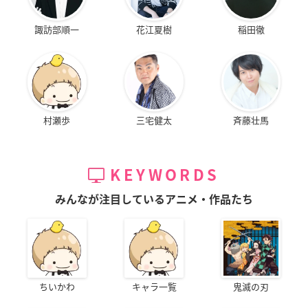
諏訪部順一
花江夏樹
稲田徹
村瀬歩
三宅健太
斉藤壮馬
KEYWORDS
みんなが注目しているアニメ・作品たち
ちいかわ
キャラ一覧
鬼滅の刃