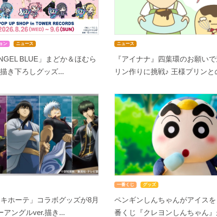
ョン
ニュース
ニュース
NGEL BLUE」まどか＆ほむら
『アイナナ』四葉環のお願いで
描き下ろしグッズ...
リン作りに挑戦♪ 王様プリンとの
一番くじ
グッズ
・キホーテ」コラボグッズが8月
ペンギンしんちゃんがアイスを
アングルver.描き...
番くじ『クレヨンしんちゃん』が8