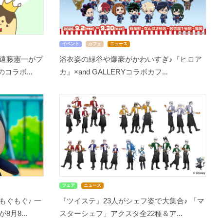
イベント
カフェ
ニュース
遠藤憲一がプ
浴衣姿の緑谷や爆豪がかわいすぎ♪『ヒロア
コラボ...
カ』×and GALLERYコラボカフ...
フェア
ニュース
もぐもぐ♪ 一
『ツイステ』23人がシェフ姿で大集合♪ 「マ
月8...
スターシェフ」アクスタ全22種＆ア...