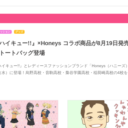
ッション
グッズ
ハイキュー!!』×Honeys コラボ商品が8月19
トートバッグ登場
ハイキュー!!』とレディースファッションブランド「Honeys（ハニーズ）
（水）に登場！烏野高校・音駒高校・梟谷学園高校・稲荷崎高校の4校