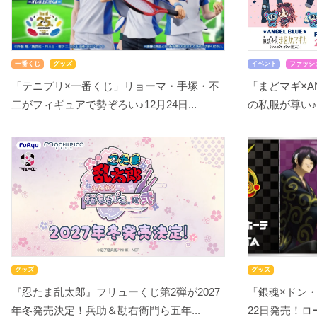
一番くじ
グッズ
イベント
ファッシ
「テニプリ×一番くじ」リョーマ・手塚・不
「まどマギ×A
二がフィギュアで勢ぞろい♪12月24日...
の私服が尊い♪
グッズ
グッズ
『忍たま乱太郎』フリューくじ第2弾が2027
「銀魂×ドン
年冬発売決定！兵助＆勘右衛門ら五年...
22日発売！ロー