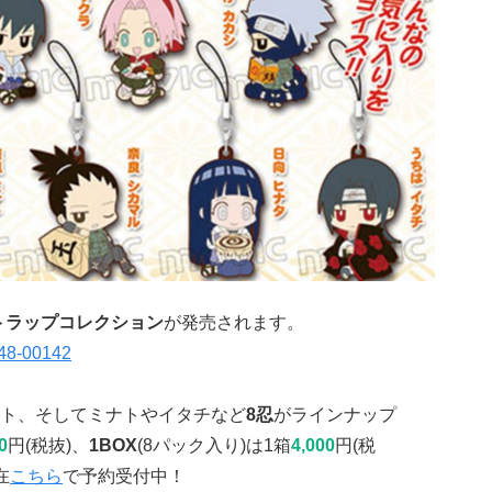
トラップコレクション
が発売されます。
ト、そしてミナトやイタチなど
8忍
がラインナップ
0
円(税抜)、
1BOX
(8パック入り)は1箱
4,000
円(税
在
こちら
で予約受付中！