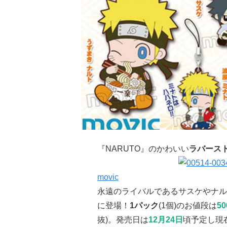
『NARUTO』のかわいい
ラバース
movic
永遠のライバルであるサスケやナル
に登場！
1パック
(1個)のお値段は
50
抜)。発売日は
12月24日
頃予定し現