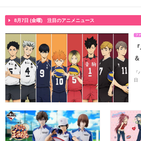
8月7日 (金曜) 注目のアニメニュース
ファ
『
＆
『
日