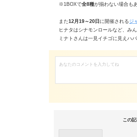
※1BOXで
全8種
が揃わない場合も
また
12月19～20日
に開催される
ジ
ヒナタはシナモンロールなど、みん
ミナトさんは一見イチゴに見えハバ
この記