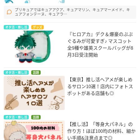
プリキュアではキュアアクア、キュアマリン、キュアマーメイド、キ
ュアフォンテーヌ、キュアラ…
オタ活・推し活
グッズ
『ヒロアカ』デク＆爆豪のぷぷ
ぐるみが可愛すぎ♪ マスコット
全9種や雄英スクールバッグが8
月3日受注開始
オタ活・推し活
話題
【東京】推し活ヘアメが楽しめ
るサロン10選！店内にフォトス
ポットがある店舗も◎
オタ活・推し活
話題
【推し活】「等身大パネル」の
作り方！ほぼ100均の材料、細か
い手順&注意点まで◎