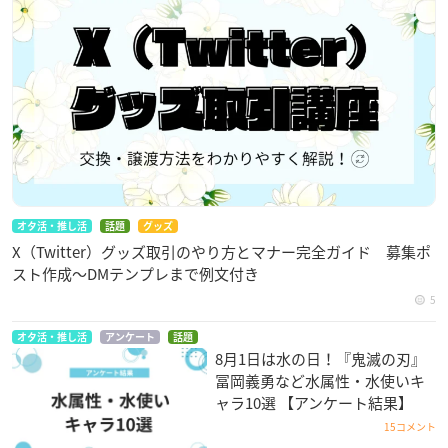
オタ活・推し活
話題
グッズ
X（Twitter）グッズ取引のやり方とマナー完全ガイド 募集ポ
スト作成〜DMテンプレまで例文付き
5
オタ活・推し活
アンケート
話題
8月1日は水の日！『鬼滅の刃』
冨岡義勇など水属性・水使いキ
ャラ10選 【アンケート結果】
15コメント