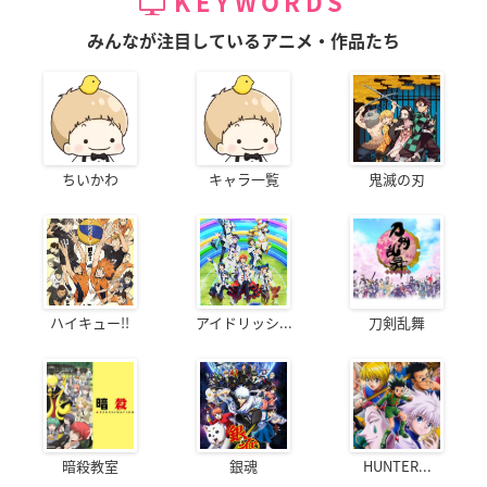
KEYWORDS
みんなが注目しているアニメ・作品たち
ちいかわ
キャラ一覧
鬼滅の刃
ハイキュー!!
アイドリッシ...
刀剣乱舞
暗殺教室
銀魂
HUNTER...