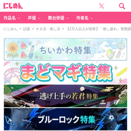
に
じ
め
ん
作品名
声優
舞台俳優
作者名
にじめん
>
話題
>
オタ活・推し活
> 【2万人以上が回答】「推し疲れ」実態