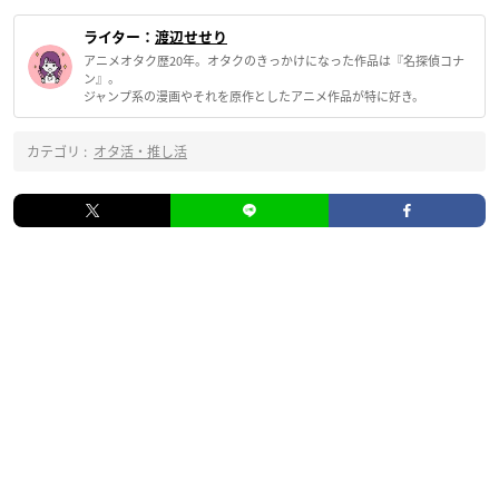
ライター：
渡辺せせり
アニメオタク歴20年。オタクのきっかけになった作品は『名探偵コナ
ン』。
ジャンプ系の漫画やそれを原作としたアニメ作品が特に好き。
カテゴリ :
オタ活・推し活