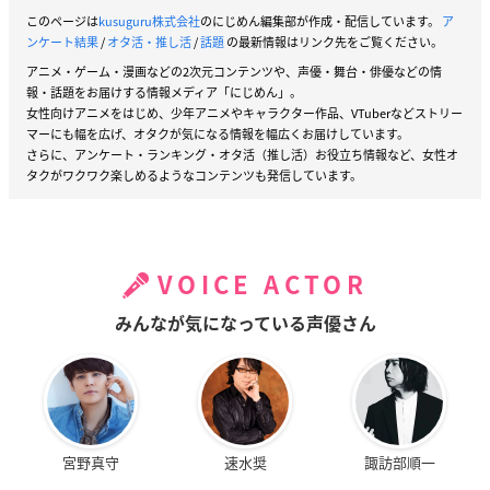
このページは
kusuguru株式会社
のにじめん編集部が作成・配信しています。
ア
ンケート結果
/
オタ活・推し活
/
話題
の最新情報はリンク先をご覧ください。
アニメ・ゲーム・漫画などの2次元コンテンツや、声優・舞台・俳優などの情
報・話題をお届けする情報メディア「にじめん」。
女性向けアニメをはじめ、少年アニメやキャラクター作品、VTuberなどストリー
マーにも幅を広げ、オタクが気になる情報を幅広くお届けしています。
さらに、アンケート・ランキング・オタ活（推し活）お役立ち情報など、女性オ
タクがワクワク楽しめるようなコンテンツも発信しています。
VOICE ACTOR
みんなが気になっている声優さん
宮野真守
速水奨
諏訪部順一