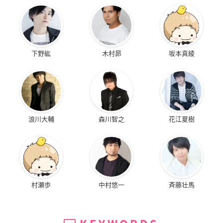
下野紘
木村昴
坂本真綾
浪川大輔
森川智之
花江夏樹
村瀬歩
中村悠一
斉藤壮馬