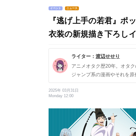
イベント
ニュース
『逃げ上手の若君』ポッ
衣装の新規描き下ろし
ライター：
渡辺せせり
アニメオタク歴20年。オタ
ジャンプ系の漫画やそれを原
2025年 03月31日
Monday 12:00