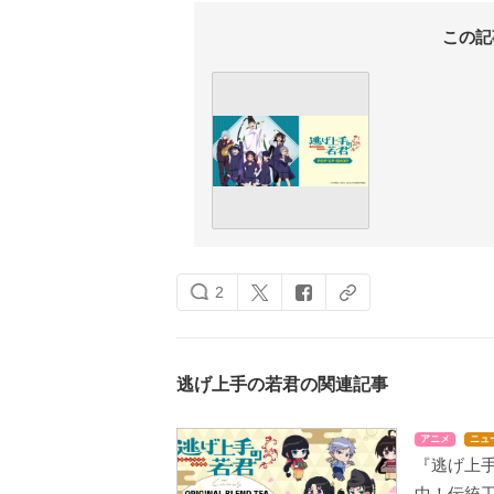
この記
2
逃げ上手の若君の関連記事
アニメ
ニュ
『逃げ上
中！伝統工