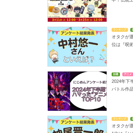
ランキング
オタクが選
位は『呪術
話題
アニメ
2024年
バトル作
ランキング
オタクが選