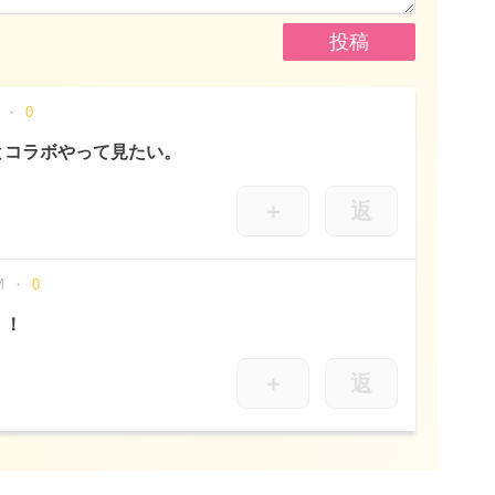
0
とコラボやって見たい。
＋
返
M
0
！！
＋
返