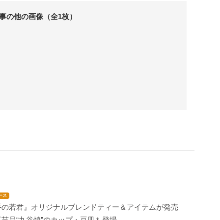
事の他の画像（全1枚）
ース
手の若君』オリジナルブレンドティー＆アイテムが発売
芸品“九谷焼”のカップ・豆皿も登場