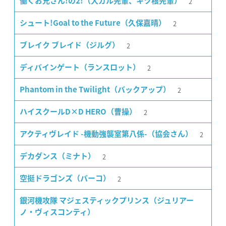
2
働くお兄さん!の2!（大ガル先輩、キヅ根先輩）
2
シュート!Goal to the Future（久保嘉晴）
2
ブレイク ブレイド（ジルグ）
2
ディバインゲート（ランスロット）
2
Phantom in the Twilight（バックアップ）
2
ハイスクールD×D HERO（曹操）
2
アクティヴレイド -機動強襲室第八係-（協会さん）
2
デカダンス（ミナト）
2
空挺ドラゴンズ（バーコ）
銀河機攻隊 マジェスティックプリンス（ジュリアー
ノ・ヴィスコンティ）