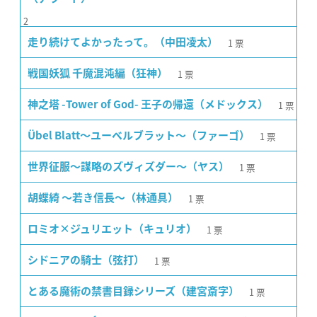
2
1
票
走り続けてよかったって。（中田凌太）
1
票
戦国妖狐 千魔混沌編（狂神）
1
票
神之塔 -Tower of God- 王子の帰還（メドックス）
1
票
Übel Blatt〜ユーベルブラット〜（ファーゴ）
1
票
世界征服〜謀略のズヴィズダー〜（ヤス）
1
票
胡蝶綺 〜若き信長〜（林通具）
1
票
ロミオ×ジュリエット（キュリオ）
1
票
シドニアの騎士（弦打）
1
票
とある魔術の禁書目録シリーズ（建宮斎字）