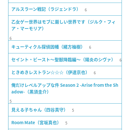
6
アルスラーン戦記（ラジェンドラ）
乙女ゲー世界はモブに厳しい世界です（ジルク・フィ
ア・マーモリア）
6
6
キューティクル探偵因幡（緒方柚樹）
6
セイント・ビースト〜聖獣降臨編〜（陽炎のシヴァ）
6
ときめきレストラン☆☆☆（伊達京也）
俺だけレベルアップな件 Season 2 -Arise from the Sh
adow-（黒須圭介）
5
5
見える子ちゃん（四谷真守）
5
Room Mate（宮坂真也）