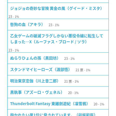
ジョジョの奇妙な冒険 黄金の風（グイード・ミスタ）
23
1%
23
咎狗の血（アキラ）
1%
乙女ゲームの破滅フラグしかない悪役令嬢に転生して
しまった…X（ルーファス・ブロード / ソラ）
23
1%
23
ぬらりひょんの孫（黒田坊）
1%
21
票
スタンドマイヒーローズ（渡部悟）
1%
21
票
明治東亰恋伽（川上音二郎）
1%
20
黒執事（アズーロ・ヴェネル）
1%
20
Thunderbolt Fantasy 東離劍遊紀（凜雪鴉）
1%
抱かれたい男1位に脅されています。（卯坂和臣）