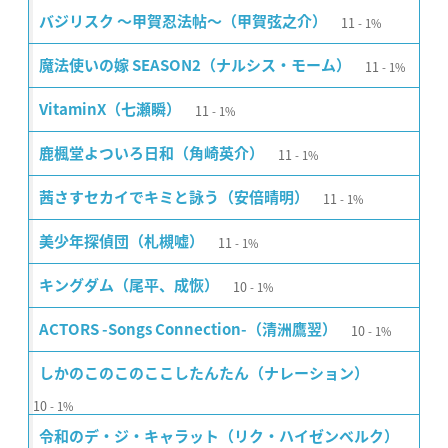
11
バジリスク 〜甲賀忍法帖〜（甲賀弦之介）
1%
11
魔法使いの嫁 SEASON2（ナルシス・モーム）
1%
11
VitaminX（七瀬瞬）
1%
11
鹿楓堂よついろ日和（角崎英介）
1%
11
茜さすセカイでキミと詠う（安倍晴明）
1%
11
美少年探偵団（札槻嘘）
1%
10
キングダム（尾平、成恢）
1%
10
ACTORS -Songs Connection-（清洲鷹翌）
1%
しかのこのこのここしたんたん（ナレーション）
10
1%
令和のデ・ジ・キャラット（リク・ハイゼンベルク）