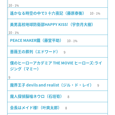
10
1%
10
遙かなる時空の中で3 十六夜記（藤原泰衡）
1%
美男高校地球防衛部HAPPY KISS!（宇奈月大樹）
10
1%
10
PEACE MAKER鐵（藤堂平助）
1%
9
薔薇王の葬列（エドワード）
僕のヒーローアカデミア THE MOVIE ヒーローズ:ライ
ジング（マミー）
9
9
魔界王子 devils and realist（ジル・ド・レイ）
8
魔人探偵脳噛ネウロ（石垣筍）
8
会長はメイド様!（叶爽太郎）