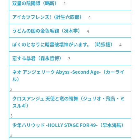
4
双星の陰陽師（嗎新）
4
アイカツフレンズ!（針生六四郎）
4
うどんの国の金色毛鞠（冴木学）
4
ぼくのとなりに暗黒破壊神がいます。（時宗樒）
3
恋する暴君（森永哲博）
ネオ アンジェリーク Abyss -Second Age-（カーライ
ル）
3
クロスアンジュ 天使と竜の輪舞（ジュリオ・飛鳥・ミ
スルギ）
3
少年ハリウッド -HOLLY STAGE FOR 49-（早水海馬）
3