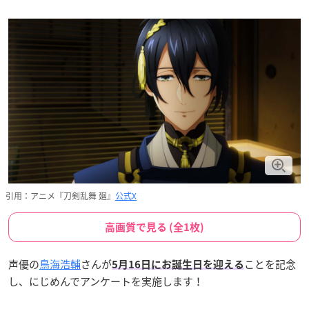
引用：アニメ『刀剣乱舞 廻』
公式X
高画質で見る (全1枚)
声優の
鳥海浩輔
さんが
ことを記念
5月16日にお誕生日を迎える
し、にじめんでアンケートを実施します！