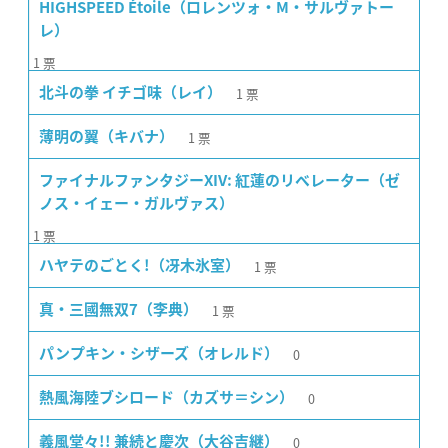
HIGHSPEED Étoile（ロレンツォ・M・サルヴァトー
レ）
1
票
1
票
北斗の拳 イチゴ味（レイ）
1
票
薄明の翼（キバナ）
ファイナルファンタジーXIV: 紅蓮のリベレーター（ゼ
ノス・イェー・ガルヴァス）
1
票
1
票
ハヤテのごとく!（冴木氷室）
1
票
真・三國無双7（李典）
0
パンプキン・シザーズ（オレルド）
0
熱風海陸ブシロード（カズサ＝シン）
0
義風堂々!! 兼続と慶次（大谷吉継）