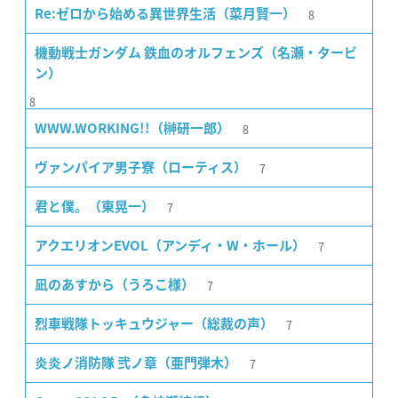
8
Re:ゼロから始める異世界生活（菜月賢一）
機動戦士ガンダム 鉄血のオルフェンズ（名瀬・タービ
ン）
8
8
WWW.WORKING!!（榊研一郎）
7
ヴァンパイア男子寮（ローティス）
7
君と僕。（東晃一）
7
アクエリオンEVOL（アンディ・W・ホール）
7
凪のあすから（うろこ様）
7
烈車戦隊トッキュウジャー（総裁の声）
7
炎炎ノ消防隊 弐ノ章（亜門弾木）