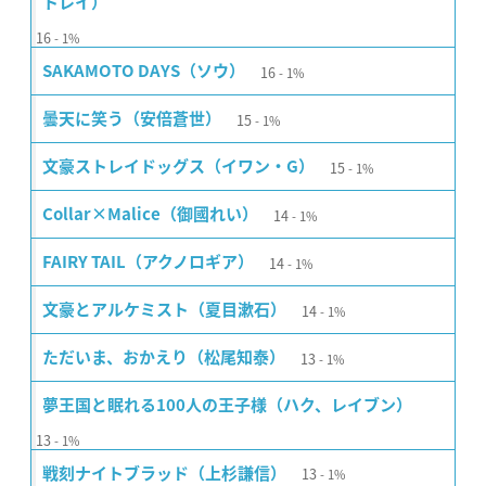
トレイ）
16
1%
16
SAKAMOTO DAYS（ソウ）
1%
15
曇天に笑う（安倍蒼世）
1%
15
文豪ストレイドッグス（イワン・G）
1%
14
Collar×Malice（御國れい）
1%
14
FAIRY TAIL（アクノロギア）
1%
14
文豪とアルケミスト（夏目漱石）
1%
13
ただいま、おかえり（松尾知泰）
1%
夢王国と眠れる100人の王子様（ハク、レイブン）
13
1%
13
戦刻ナイトブラッド（上杉謙信）
1%