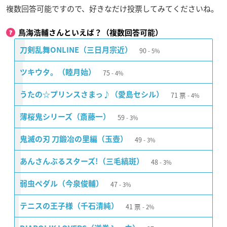
複数回答可能ですので、好きなだけ投票してみてくださいね。
鳥海浩輔さんといえば？（複数回答可能）
90
刀剣乱舞ONLINE（三日月宗近）
5%
75
ツキウタ。（睦月始）
4%
71
票
うたの☆プリンスさまっ♪（愛島セシル）
4%
59
薄桜鬼シリーズ（斎藤一）
3%
49
鬼滅の刃 刀鍛冶の里編（玉壺）
3%
48
あんさんぶるスターズ!（三毛縞斑）
3%
47
弱虫ペダル（今泉俊輔）
3%
41
票
テニスの王子様（千石清純）
2%