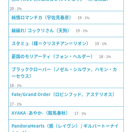
20
1%
19
純情ロマンチカ（宇佐見春彦）
1%
19
繰繰れ! コックリさん（天狗）
1%
19
スタミュ（楪＝クリスチアン＝リオン）
1%
18
憂国のモリアーティ（フォン・ヘルダー）
1%
ブラッククローバー（ノゼル・シルヴァ、ハモン・カ
ーセウス）
18
1%
Fate/Grand Order（ロビンフッド、アステリオス）
17
1%
17
AYAKA -あやか-（鞍馬春秋）
1%
PandoraHearts（鴉〈レイヴン〉 / ギルバート＝ナイ