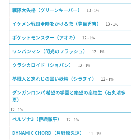
13
戦隊大失格（グリーンキーパー）
1%
13
イケメン戦国◆時をかける恋（豊臣秀吉）
1%
12
ポケットモンスター（アオキ）
1%
12
ワンパンマン（閃光のフラッシュ）
1%
12
クラシカロイド（ショパン）
1%
12
夢職人と忘れじの黒い妖精（シラヌイ）
1%
ダンガンロンパ 希望の学園と絶望の高校生（石丸清多
夏）
12
1%
12
ペルソナ3（伊織順平）
1%
11
DYNAMIC CHORD（月野原久遠）
1%