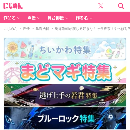
に
じ
め
ん
作品名
声優
舞台俳優
作者名
にじめん
>
声優
>
鳥海浩輔
> 鳥海浩輔が演じる好きなキャラ投票！やっぱり