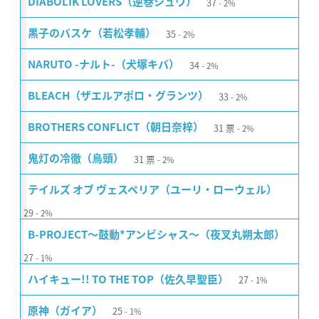
37
DIABOLIK LOVERS（逆巻シュウ）
2%
35
黒子のバスケ（若松孝輔）
2%
34
NARUTO -ナルト-（犬塚キバ）
2%
33
BLEACH（ザエルアポロ・グランツ）
2%
31
票
BROTHERS CONFLICT（朝日奈梓）
2%
31
票
鬼灯の冷徹（烏頭）
2%
テイルズ オブ ヴェスペリア（ユーリ・ローウェル）
29
2%
B-PROJECT〜鼓動*アンビシャス〜（夜叉丸朔太郎）
27
1%
27
ハイキュー!! TO THE TOP（佐久早聖臣）
1%
25
原神（ガイア）
1%