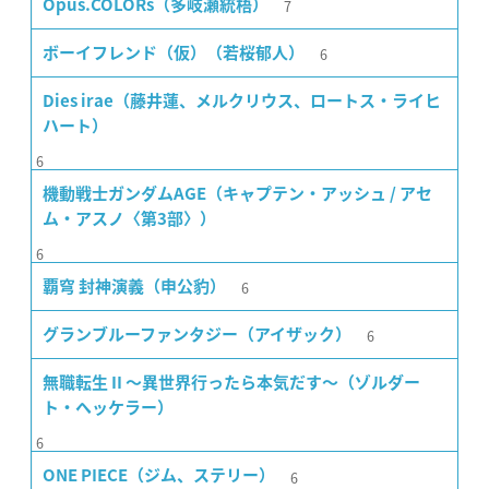
7
Opus.COLORs（多岐瀬統梧）
6
ボーイフレンド（仮）（若桜郁人）
Dies irae（藤井蓮、メルクリウス、ロートス・ライヒ
ハート）
6
機動戦士ガンダムAGE（キャプテン・アッシュ / アセ
ム・アスノ〈第3部〉）
6
6
覇穹 封神演義（申公豹）
6
グランブルーファンタジー（アイザック）
無職転生 II 〜異世界行ったら本気だす〜（ゾルダー
ト・ヘッケラー）
6
6
ONE PIECE（ジム、ステリー）