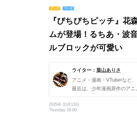
グッズ
マンガ
『ぴちぴちピッチ』花
ムが登場！るちあ・波
ルブロックが可愛い
ライター：
葉山ありさ
アニメ・漫画・VTuberな
最近は、少年漫画原作のアニ
2025年 03月13日
Thursday 18:00