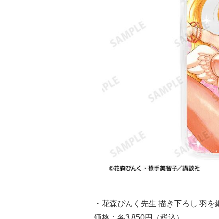
・花森ぴんく先生 描き下ろし 羽を纏っ
価格：各3,850円（税込）