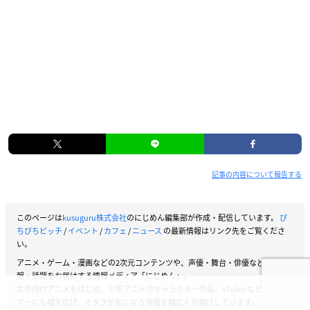
記事の内容について報告する
このページは
kusuguru株式会社
のにじめん編集部が作成・配信しています。
ぴ
ちぴちピッチ
/
イベント
/
カフェ
/
ニュース
の最新情報はリンク先をご覧くださ
い。
アニメ・ゲーム・漫画などの2次元コンテンツや、声優・舞台・俳優などの情
報・話題をお届けする情報メディア「にじめん」。
女性向けアニメをはじめ、少年アニメやキャラクター作品、VTuberなどストリー
マーにも幅を広げ、オタクが気になる情報を幅広くお届けしています。