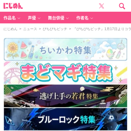
に
じ
め
ん
作品名
声優
舞台俳優
作者名
にじめん
>
ニュース
>
ぴちぴちピッチ
> 『ぴちぴちピッチ』1月17日より