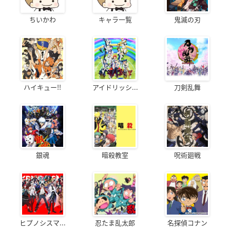
ちいかわ
キャラ一覧
鬼滅の刃
ハイキュー!!
アイドリッシ...
刀剣乱舞
銀魂
暗殺教室
呪術廻戦
ヒプノシスマ...
忍たま乱太郎
名探偵コナン