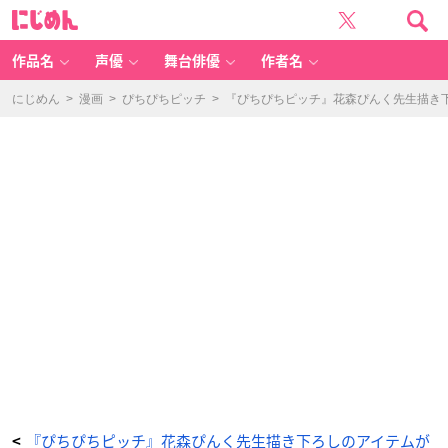
『ぴ
に
ち
じ
ぴ
め
ち
ん
ピ
ッ
作品名
声優
舞台俳優
作者名
チ』
七
海
る
にじめん
>
漫画
>
ぴちぴちピッチ
>
『ぴちぴちピッチ』花森ぴんく先生描き
ち
あ
ス
ク
エ
ア
缶
バ
ッ
ジ
A
M
NI
B
U
S
限
定
特
典
-
ア
ニ
メ
情
報
サ
イ
ト
に
じ
め
ん
『ぴちぴちピッチ』花森ぴんく先生描き下ろしのアイテムが
<