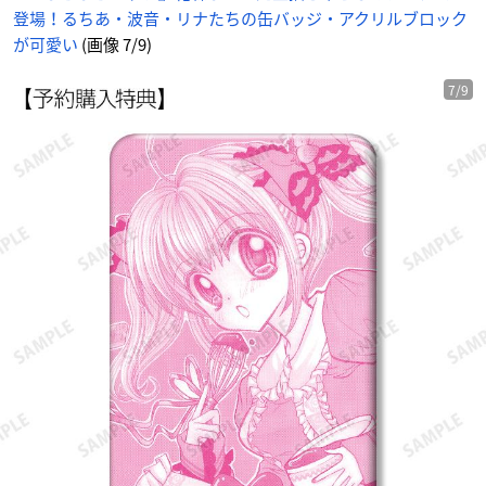
登場！るちあ・波音・リナたちの缶バッジ・アクリルブロック
が可愛い
(画像 7/9)
7/9