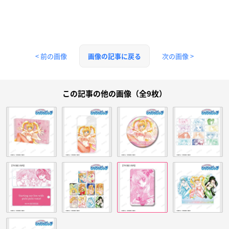
< 前の画像
次の画像 >
画像の記事に戻る
この記事の他の画像（全9枚）