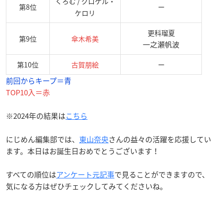
くろむ / クロケル・
第8位
ー
ケロリ
更科瑠夏
第9位
傘木希美
一之瀬帆波
第10位
古賀朋絵
ー
前回からキープ＝青
TOP10入＝赤
※2024年の結果は
こちら
にじめん編集部では、
東山奈央
さんの益々の活躍を応援してい
ます。本日はお誕生日おめでとうございます！
すべての順位は
アンケート元記事
で見ることができますので、
気になる方はぜひチェックしてみてくださいね。