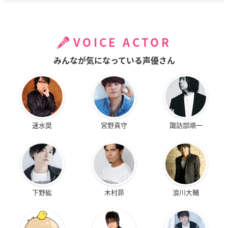
VOICE ACTOR
みんなが気になっている声優さん
速水奨
宮野真守
諏訪部順一
下野紘
木村昴
浪川大輔