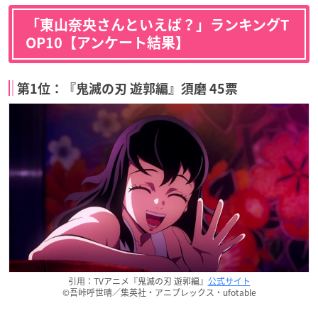
「東山奈央さんといえば？」ランキングT
OP10【アンケート結果】
第1位：『鬼滅の刃 遊郭編』須磨 45票
引用：TVアニメ『鬼滅の刃 遊郭編』
公式サイト
©吾峠呼世晴／集英社・アニプレックス・ufotable