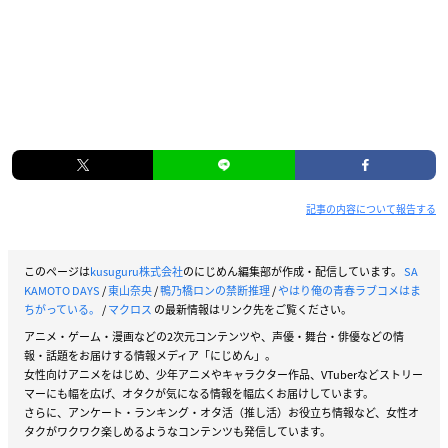
記事の内容について報告する
このページは
kusuguru株式会社
のにじめん編集部が作成・配信しています。
SA
KAMOTO DAYS
/
東山奈央
/
鴨乃橋ロンの禁断推理
/
やはり俺の青春ラブコメはま
ちがっている。
/
マクロス
の最新情報はリンク先をご覧ください。
アニメ・ゲーム・漫画などの2次元コンテンツや、声優・舞台・俳優などの情
報・話題をお届けする情報メディア「にじめん」。
女性向けアニメをはじめ、少年アニメやキャラクター作品、VTuberなどストリー
マーにも幅を広げ、オタクが気になる情報を幅広くお届けしています。
さらに、アンケート・ランキング・オタ活（推し活）お役立ち情報など、女性オ
タクがワクワク楽しめるようなコンテンツも発信しています。