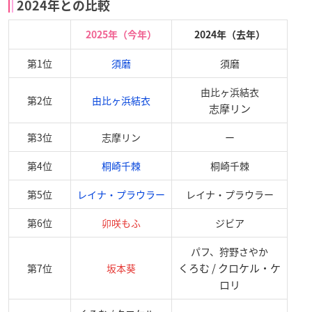
2024年との比較
2025年（今年）
2024年（去年）
第1位
須磨
須磨
由比ヶ浜結衣
第2位
由比ヶ浜結衣
志摩リン
第3位
志摩リン
ー
第4位
桐崎千棘
桐崎千棘
第5位
レイナ・プラウラー
レイナ・プラウラー
第6位
卯咲もふ
ジビア
パフ、狩野さやか
くろむ / クロケル・ケ
第7位
坂本葵
ロリ