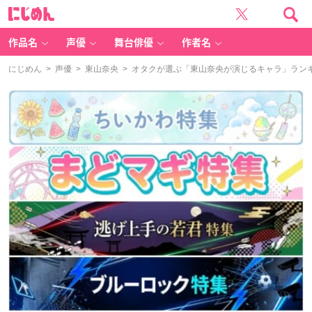
に
じ
め
ん
作品名
声優
舞台俳優
作者名
にじめん
>
声優
>
東山奈央
> オタクが選ぶ「東山奈央が演じるキャラ」ランキン