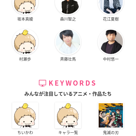
坂本真綾
森川智之
花江夏樹
村瀬歩
斉藤壮馬
中村悠一
KEYWORDS
みんなが注目しているアニメ・作品たち
ちいかわ
キャラ一覧
鬼滅の刃