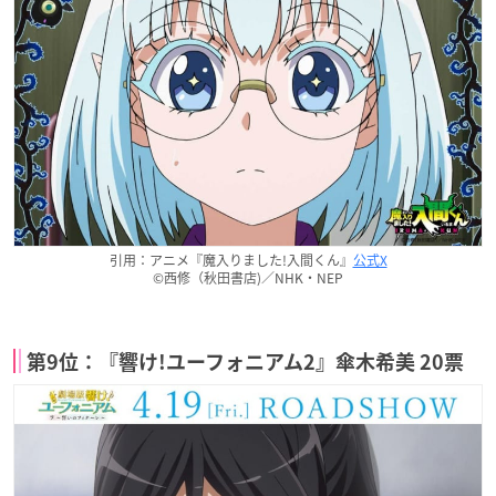
引用：アニメ『魔入りました!入間くん』
公式X
©西修（秋田書店)／NHK・NEP
第9位：『響け!ユーフォニアム2』傘木希美 20票