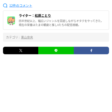
12
ライター：
松原ことり
四半世紀以上、幅広いジャンルを回遊しながらオタクをやってきた。
現在の栄養はたまの観劇と推しVたちの配信視聴。
カテゴリ :
東山奈央