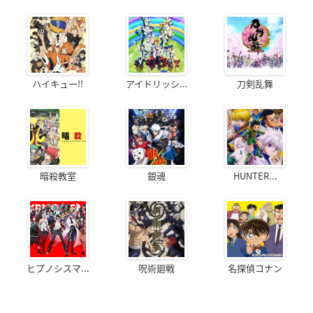
ハイキュー!!
アイドリッシ...
刀剣乱舞
暗殺教室
銀魂
HUNTER...
ヒプノシスマ...
呪術廻戦
名探偵コナン