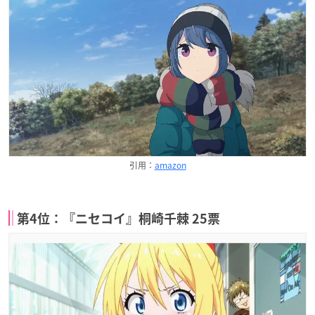
引用：
amazon
第4位：『ニセコイ』桐崎千棘 25票