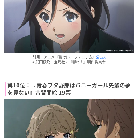
引用：アニメ『響け!ユーフォニアム』
公式X
©武田綾乃・宝島社／『響け！』製作委員会
第10位：『青春ブタ野郎はバニーガール先輩の夢
を見ない』古賀朋絵 19票