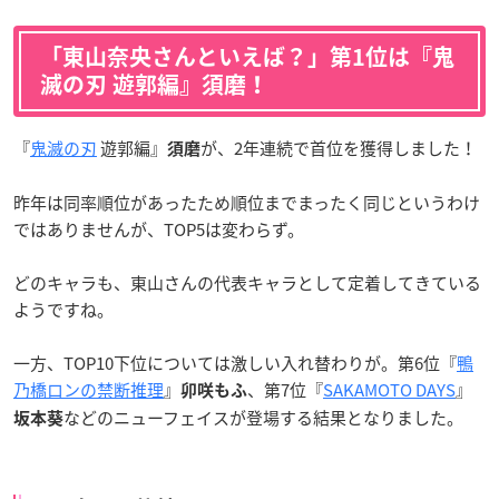
「東山奈央さんといえば？」第1位は『鬼
滅の刃 遊郭編』須磨！
『
鬼滅の刃
遊郭編』
が、2年連続で首位を獲得しました！
須磨
昨年は同率順位があったため順位までまったく同じというわけ
ではありませんが、TOP5は変わらず。
どのキャラも、東山さんの代表キャラとして定着してきている
ようですね。
一方、TOP10下位については激しい入れ替わりが。第6位『
鴨
乃橋ロンの禁断推理
』
、第7位『
SAKAMOTO DAYS
』
卯咲もふ
などのニューフェイスが登場する結果となりました。
坂本葵