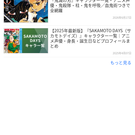
演技の楽しさを感じて、声優を志すことになった東山さん。
優・鬼殺隊・柱・鬼を呼吸／血鬼術つきで
全網羅
2026年6月17日
高校進学と共に養成所へ入所し、2010年にデビューを果たしま
した。
【2025年最新版】『SAKAMOTO DAYS（サ
カモトデイズ）』キャラクター一覧｜アニ
メ声優・身長・誕生日などプロフィールま
数々のメインキャラクターを担当し、声優アワードでは
2019
とめ
、
年に演女優賞とゲーム賞
2021年には「ワルキューレ」とし
2025年4月07日
を受賞。
て歌唱賞
もっと見る
2017年には歌手デビューも果たすなど、多彩な方面で活躍して
いる人気声優さんです！
調査概要
調査期間：2025年2月25日（火）～3月4日（火）
有効投票数：898票