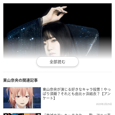
東山奈央の関連記事
引用：東山奈央さん
公式サイト
東山奈央が演じる好きなキャラ投票！やっ
ぱり須磨？それとも由比ヶ浜結衣？【アン
東山奈央
さんは東京都出身で現在インテンションに所属してお
ケート】
り、今年で33歳を迎えます。
2025年2月25日
中学生の頃、声優を目指す友人と台本の掛け合いをするうちに
『鬼滅の刃』キャラクター一覧・アニメ声