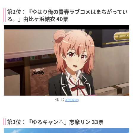
第2位：『やはり俺の青春ラブコメはまちがってい
る。』由比ヶ浜結衣 40票
引用：
amazon
第3位：『ゆるキャン△』志摩リン 33票