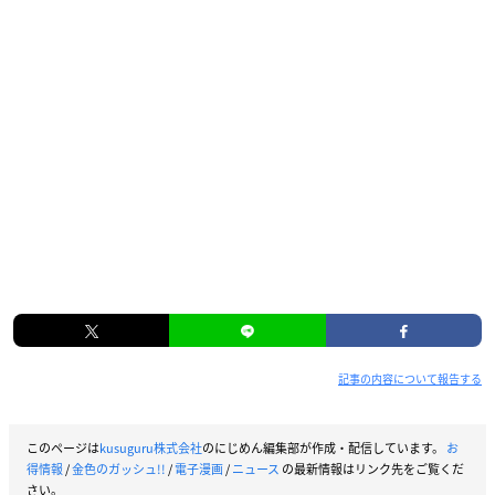
記事の内容について報告する
このページは
kusuguru株式会社
のにじめん編集部が作成・配信しています。
お
得情報
/
金色のガッシュ!!
/
電子漫画
/
ニュース
の最新情報はリンク先をご覧くだ
さい。