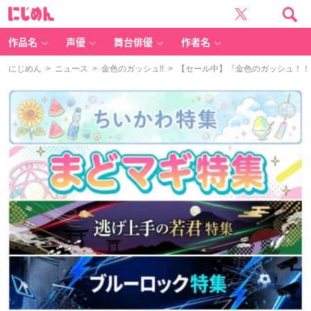
に
じ
め
ん
作品名
声優
舞台俳優
作者名
にじめん
>
ニュース
>
金色のガッシュ!!
> 【セール中】『金色のガッシュ！！ 完全