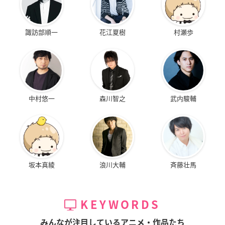
諏訪部順一
花江夏樹
村瀬歩
中村悠一
森川智之
武内駿輔
坂本真綾
浪川大輔
斉藤壮馬
KEYWORDS
みんなが注目しているアニメ・作品たち