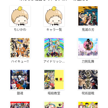
ちいかわ
キャラ一覧
鬼滅の刃
ハイキュー!!
アイドリッシ...
刀剣乱舞
銀魂
暗殺教室
呪術廻戦