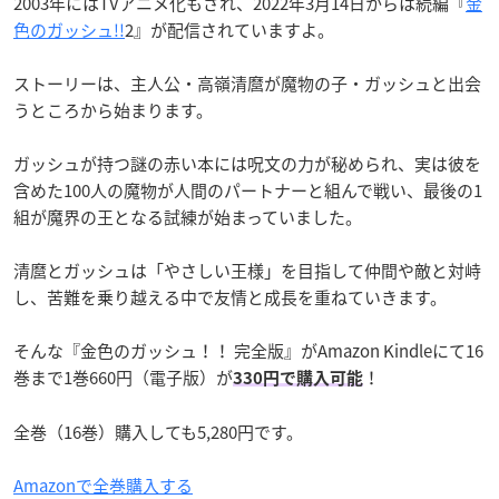
2003年にはTVアニメ化もされ、2022年3月14日からは続編『
金
色のガッシュ!!
2』が配信されていますよ。
ストーリーは、主人公・高嶺清麿が魔物の子・ガッシュと出会
うところから始まります。
ガッシュが持つ謎の赤い本には呪文の力が秘められ、実は彼を
含めた100人の魔物が人間のパートナーと組んで戦い、最後の1
組が魔界の王となる試練が始まっていました。
清麿とガッシュは「やさしい王様」を目指して仲間や敵と対峙
し、苦難を乗り越える中で友情と成長を重ねていきます。
そんな『金色のガッシュ！！ 完全版』がAmazon Kindleにて16
巻まで1巻660円（電子版）が
！
330円で購入可能
全巻（16巻）購入しても5,280円です。
Amazonで全巻購入する