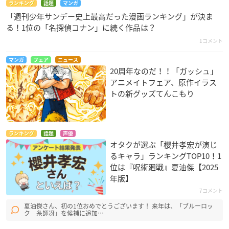
ランキング
話題
マンガ
「週刊少年サンデー史上最高だった漫画ランキング」が決ま
る！1位の「名探偵コナン」に続く作品は？
1コメント
マンガ
フェア
ニュース
20周年なのだ！！「ガッシュ」
アニメイトフェア、原作イラス
トの新グッズてんこもり
ランキング
話題
声優
オタクが選ぶ「櫻井孝宏が演じ
るキャラ」ランキングTOP10！1
位は『呪術廻戦』夏油傑【2025
年版】
7コメント
夏油傑さん、初の1位おめでとうございます！ 来年は、「ブルーロッ
ク 糸師冴」を候補に追加…