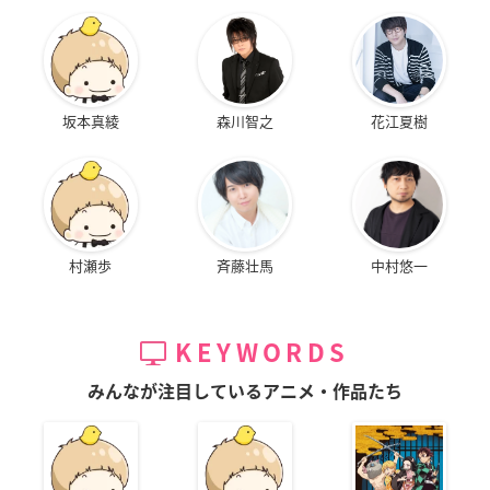
坂本真綾
森川智之
花江夏樹
村瀬歩
斉藤壮馬
中村悠一
KEYWORDS
みんなが注目しているアニメ・作品たち