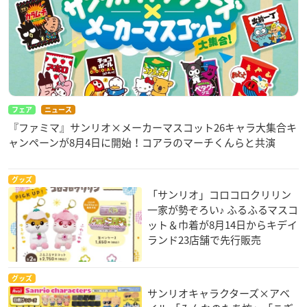
フェア
ニュース
『ファミマ』サンリオ×メーカーマスコット26キャラ大集合キ
ャンペーンが8月4日に開始！コアラのマーチくんらと共演
グッズ
「サンリオ」コロコロクリリン
一家が勢ぞろい♪ ふるふるマスコ
ット＆巾着が8月14日からキデイ
ランド23店舗で先行販売
グッズ
サンリオキャラクターズ×アベ