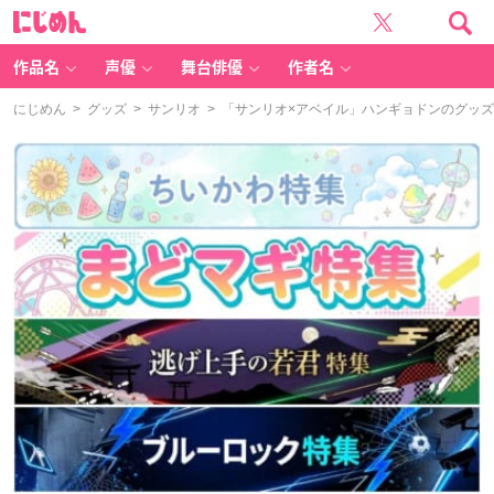
に
じ
め
ん
作品名
声優
舞台俳優
作者名
にじめん
>
グッズ
>
サンリオ
> 「サンリオ×アベイル」ハンギョドンのグッ