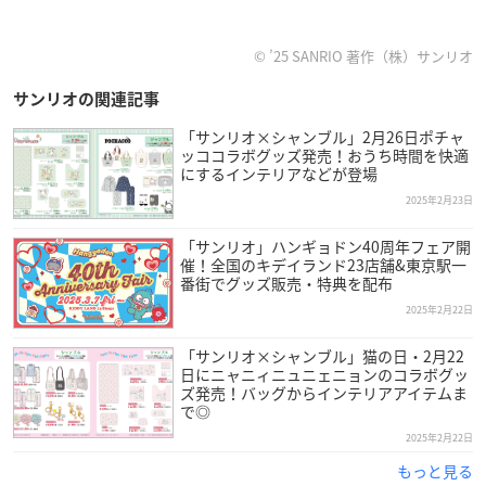
© ’25 SANRIO 著作（株）サンリオ
サンリオの関連記事
「サンリオ×シャンブル」2月26日ポチャ
ッココラボグッズ発売！おうち時間を快適
にするインテリアなどが登場
2025年2月23日
「サンリオ」ハンギョドン40周年フェア開
催！全国のキデイランド23店舗&東京駅一
番街でグッズ販売・特典を配布
2025年2月22日
「サンリオ×シャンブル」猫の日・2月22
日にニャニィニュニェニョンのコラボグッ
ズ発売！バッグからインテリアアイテムま
で◎
2025年2月22日
もっと見る