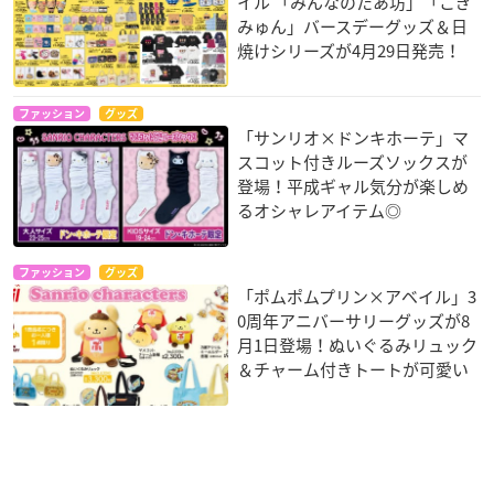
イル 「みんなのたあ坊」「こぎ
みゅん」バースデーグッズ＆日
焼けシリーズが4月29日発売！
ファッション
グッズ
「サンリオ×ドンキホーテ」マ
スコット付きルーズソックスが
登場！平成ギャル気分が楽しめ
るオシャレアイテム◎
ファッション
グッズ
「ポムポムプリン×アベイル」3
0周年アニバーサリーグッズが8
月1日登場！ぬいぐるみリュック
＆チャーム付きトートが可愛い