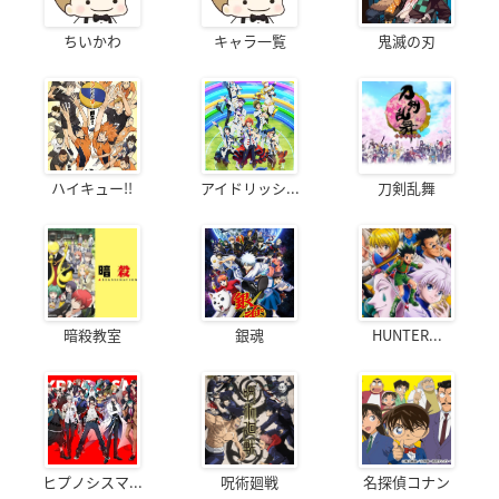
ちいかわ
キャラ一覧
鬼滅の刃
ハイキュー!!
アイドリッシ...
刀剣乱舞
暗殺教室
銀魂
HUNTER...
ヒプノシスマ...
呪術廻戦
名探偵コナン