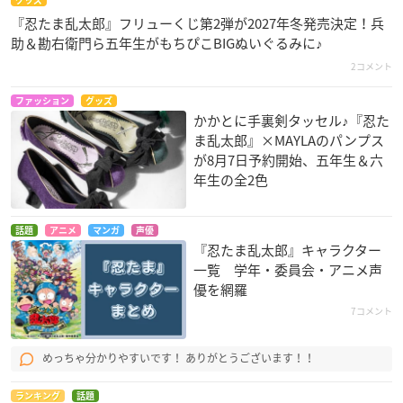
グッズ
『忍たま乱太郎』フリューくじ第2弾が2027年冬発売決定！兵
助＆勘右衛門ら五年生がもちぴこBIGぬいぐるみに♪
2コメント
ファッション
グッズ
かかとに手裏剣タッセル♪『忍た
ま乱太郎』×MAYLAのパンプス
が8月7日予約開始、五年生＆六
年生の全2色
話題
アニメ
マンガ
声優
『忍たま乱太郎』キャラクター
一覧 学年・委員会・アニメ声
優を網羅
7コメント
めっちゃ分かりやすいです！ ありがとうございます！！
ランキング
話題