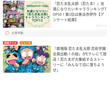
『忍たま乱太郎（忍たま）』友
達になりたいキャラランキングT
OP10！第1位は善法寺伊作【ア
ンケート結果】
4コメント
土井半助
劇場アニメ
ニュース
『劇場版 忍たま乱太郎 忍術学園
全員出動！の段』がEテレにて放
送！忍たまが大集結するストー
リーに「みんなで沼に落ちよう
ぜ」