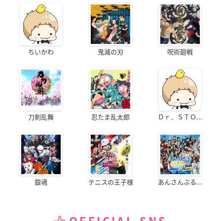
ちいかわ
鬼滅の刃
呪術廻戦
刀剣乱舞
忍たま乱太郎
Ｄｒ．ＳＴＯ...
銀魂
テニスの王子様
あんさんぶる...