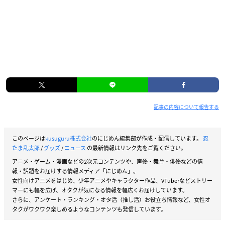
記事の内容について報告する
このページは
kusuguru株式会社
のにじめん編集部が作成・配信しています。
忍
たま乱太郎
/
グッズ
/
ニュース
の最新情報はリンク先をご覧ください。
アニメ・ゲーム・漫画などの2次元コンテンツや、声優・舞台・俳優などの情
報・話題をお届けする情報メディア「にじめん」。
女性向けアニメをはじめ、少年アニメやキャラクター作品、VTuberなどストリー
マーにも幅を広げ、オタクが気になる情報を幅広くお届けしています。
さらに、アンケート・ランキング・オタ活（推し活）お役立ち情報など、女性オ
タクがワクワク楽しめるようなコンテンツも発信しています。