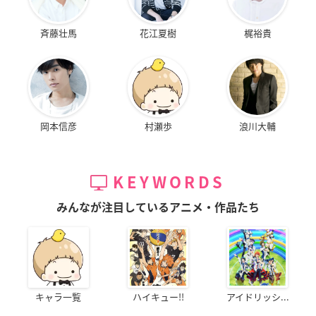
斉藤壮馬
花江夏樹
梶裕貴
岡本信彦
村瀬歩
浪川大輔
KEYWORDS
みんなが注目しているアニメ・作品たち
キャラ一覧
ハイキュー!!
アイドリッシ...