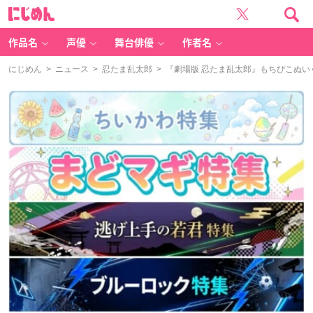
に
じ
め
ん
作品名
声優
舞台俳優
作者名
にじめん
>
ニュース
>
忍たま乱太郎
> 『劇場版 忍たま乱太郎』もちぴこぬ