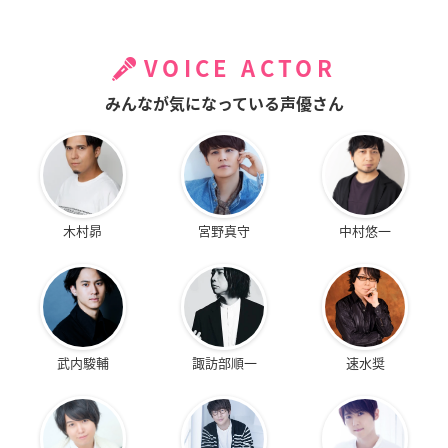
VOICE ACTOR
みんなが気になっている声優さん
木村昴
宮野真守
中村悠一
武内駿輔
諏訪部順一
速水奨