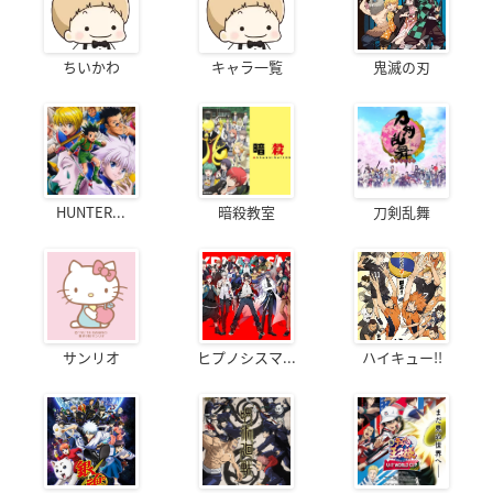
ちいかわ
キャラ一覧
鬼滅の刃
HUNTER...
暗殺教室
刀剣乱舞
サンリオ
ヒプノシスマ...
ハイキュー!!