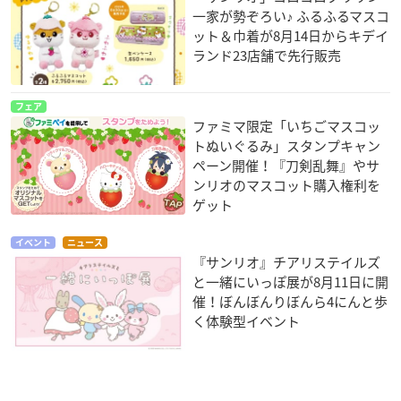
一家が勢ぞろい♪ ふるふるマスコ
ット＆巾着が8月14日からキデイ
ランド23店舗で先行販売
フェア
ファミマ限定「いちごマスコッ
トぬいぐるみ」スタンプキャン
ペーン開催！『刀剣乱舞』やサ
ンリオのマスコット購入権利を
ゲット
イベント
ニュース
『サンリオ』チアリステイルズ
と一緒にいっぽ展が8月11日に開
催！ぼんぼんりぼんら4にんと歩
く体験型イベント