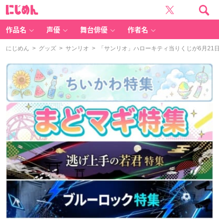
に
じ
め
ん
作品名
声優
舞台俳優
作者名
にじめん
>
グッズ
>
サンリオ
> 「サンリオ」ハローキティ当りくじが6月2