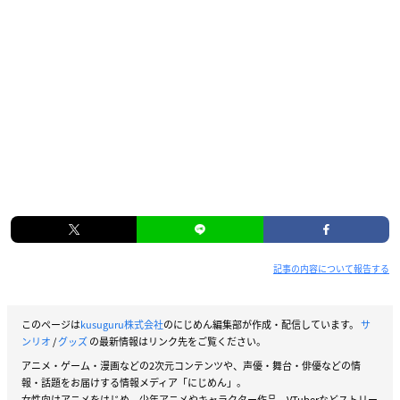
記事の内容について報告する
このページは
kusuguru株式会社
のにじめん編集部が作成・配信しています。
サ
ンリオ
/
グッズ
の最新情報はリンク先をご覧ください。
アニメ・ゲーム・漫画などの2次元コンテンツや、声優・舞台・俳優などの情
報・話題をお届けする情報メディア「にじめん」。
女性向けアニメをはじめ、少年アニメやキャラクター作品、VTuberなどストリー