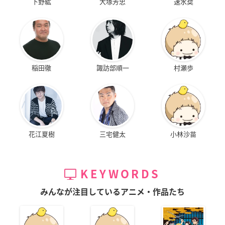
下野紘
大塚芳忠
速水奨
稲田徹
諏訪部順一
村瀬歩
花江夏樹
三宅健太
小林沙苗
KEYWORDS
みんなが注目しているアニメ・作品たち