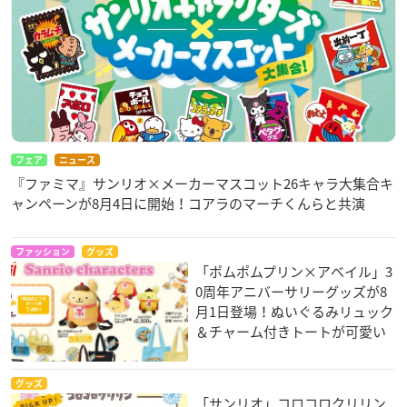
フェア
ニュース
『ファミマ』サンリオ×メーカーマスコット26キャラ大集合キ
ャンペーンが8月4日に開始！コアラのマーチくんらと共演
ファッション
グッズ
「ポムポムプリン×アベイル」3
0周年アニバーサリーグッズが8
月1日登場！ぬいぐるみリュック
＆チャーム付きトートが可愛い
グッズ
「サンリオ」コロコロクリリン