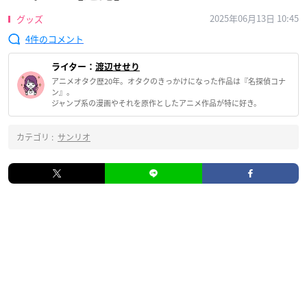
2025年06月13日 10:45
グッズ
4
ライター：
渡辺せせり
アニメオタク歴20年。オタクのきっかけになった作品は『名探偵コナ
ン』。
ジャンプ系の漫画やそれを原作としたアニメ作品が特に好き。
カテゴリ :
サンリオ