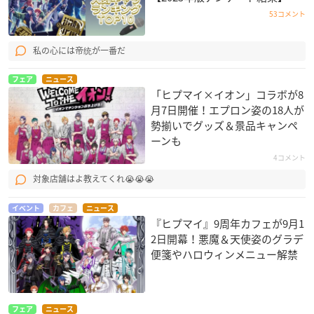
53コメント
私の心には帝统が一番だ
フェア
ニュース
「ヒプマイ×イオン」コラボが8
月7日開催！エプロン姿の18人が
勢揃いでグッズ＆景品キャンペ
ーンも
4コメント
対象店舗はよ教えてくれ😭😭😭
イベント
カフェ
ニュース
『ヒプマイ』9周年カフェが9月1
2日開幕！悪魔＆天使姿のグラデ
便箋やハロウィンメニュー解禁
フェア
ニュース