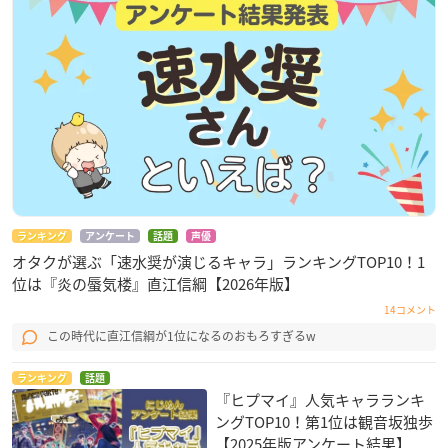
ランキング
アンケート
話題
声優
オタクが選ぶ「速水奨が演じるキャラ」ランキングTOP10！1
位は『炎の蜃気楼』直江信綱【2026年版】
14コメント
この時代に直江信綱が1位になるのおもろすぎるw
ランキング
話題
『ヒプマイ』人気キャラランキ
ングTOP10！第1位は観音坂独歩
【2025年版アンケート結果】