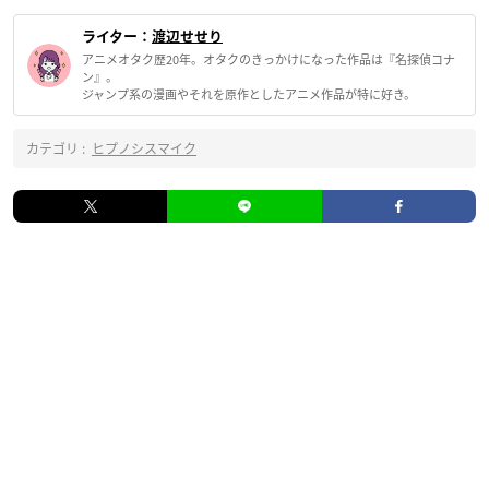
ライター：
渡辺せせり
アニメオタク歴20年。オタクのきっかけになった作品は『名探偵コナ
ン』。
ジャンプ系の漫画やそれを原作としたアニメ作品が特に好き。
カテゴリ :
ヒプノシスマイク