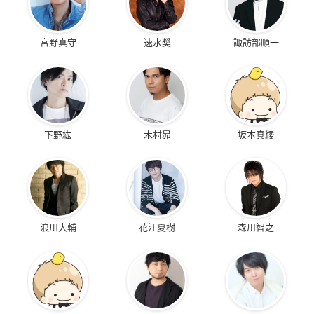
宮野真守
速水奨
諏訪部順一
下野紘
木村昴
坂本真綾
浪川大輔
花江夏樹
森川智之