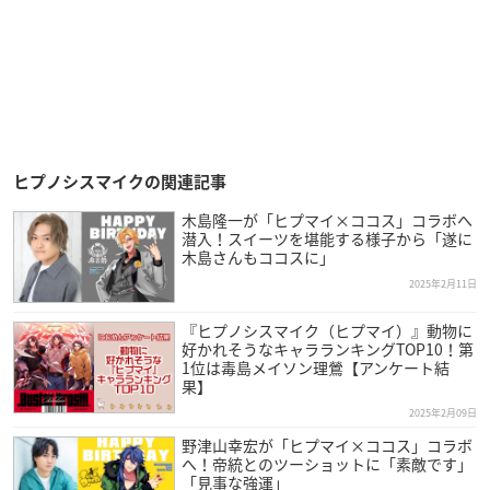
ヒプノシスマイクの関連記事
木島隆一が「ヒプマイ×ココス」コラボへ
潜入！スイーツを堪能する様子から「遂に
木島さんもココスに」
2025年2月11日
『ヒプノシスマイク（ヒプマイ）』動物に
好かれそうなキャラランキングTOP10！第
1位は毒島メイソン理鶯【アンケート結
果】
2025年2月09日
野津山幸宏が「ヒプマイ×ココス」コラボ
へ！帝統とのツーショットに「素敵です」
「見事な強運」