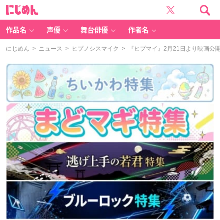
に
じ
め
ん
作品名
声優
舞台俳優
作者名
にじめん
>
ニュース
>
ヒプノシスマイク
> 『ヒプマイ』2月21日より映画