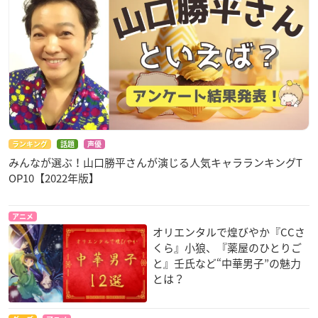
ランキング
話題
声優
みんなが選ぶ！山口勝平さんが演じる人気キャラランキングT
OP10【2022年版】
アニメ
オリエンタルで煌びやか『CCさ
くら』小狼、『薬屋のひとりご
と』壬氏など“中華男子”の魅力
とは？