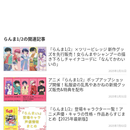
らんま1/2の関連記事
『らんま1/2』×ツリービレッジ 新作グッ
ズを先行販売！女らんまやシャンプーの描
き下ろしチャイナコーデに「なんてかわい
いの」
2025年1月31日
アニメ『らんま1/2』ポップアップショッ
プ開催！私服姿の乱馬やあかねの新規グッ
ズ販売&特典を配布
2025年1月31日
『らんま1/2』登場キャラクター一覧！ア
ニメ声優・キャラの性格・作品あらすじま
とめ【2025年最新版】
2025年7月02日