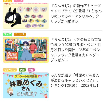
グッズ
アニメ
『らんま1/2』の新作アミューズ
メントプライズが登場！Pちゃん
のぬいぐるみ・アクリルヘアク
リップが可愛すぎ
フェア
ニュース
『らんま1/2』×冬の秋葉原電気
街まつり2025 コラボイベント11
月21日より開催！36基のスペシ
ャルフラッグ登場＆カレンダー
プレゼント
ランキング
話題
声優
みんなが選ぶ「林原めぐみさん
が演じるキャラといえば？」ラ
ンキングTOP10！【2023年版】