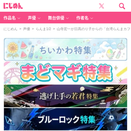
に
じ
め
ん
作品名
声優
舞台俳優
作者名
にじめん
>
声優
>
らんま1/2
> 山寺宏一が日髙のり子からの「台湾らんまカ