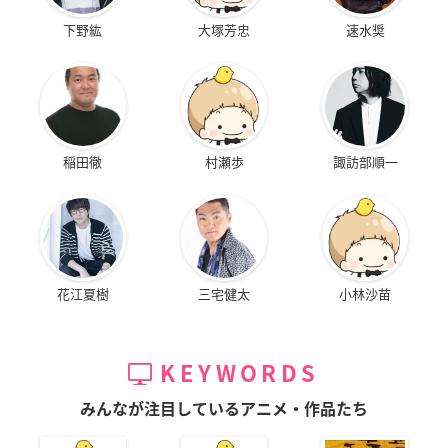
下野紘
大塚芳忠
速水奨
稲田徹
村瀬歩
諏訪部順一
花江夏樹
三宅健太
小林沙苗
KEYWORDS
みんなが注目しているアニメ・作品たち