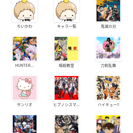
ちいかわ
キャラ一覧
鬼滅の刃
HUNTER...
暗殺教室
刀剣乱舞
サンリオ
ヒプノシスマ...
ハイキュー!!