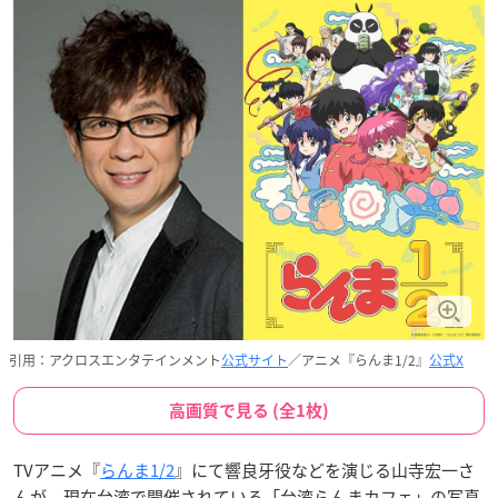
引用：アクロスエンタテインメント
公式サイト
／アニメ『らんま1/2』
公式X
高画質で見る (全1枚)
TVアニメ『
らんま1/2
』にて響良牙役などを演じる山寺宏一さ
んが、現在台湾で開催されている「台湾らんまカフェ」の写真