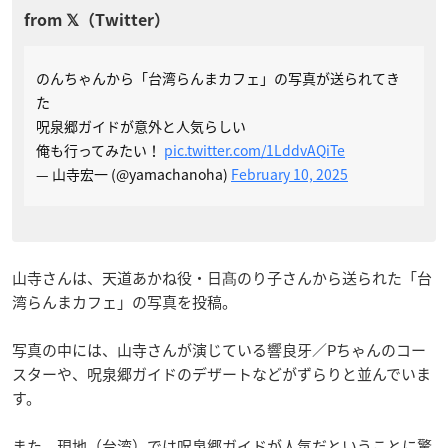
のんちゃんから「台湾らんまカフェ」の写真が送られてき
た
呪泉郷ガイドが意外と人気らしい
俺も行ってみたい！
pic.twitter.com/1LddvAQiTe
— 山寺宏一 (@yamachanoha)
February 10, 2025
山寺さんは、天道あかね役・日髙のり子さんから送られた「台
湾らんまカフェ」の写真を投稿。
写真の中には、山寺さんが演じている響良牙／Pちゃんのコー
スターや、呪泉郷ガイドのデザートなどがずらりと並んでいま
す。
また、現地（台湾）では呪泉郷ガイドが人気だということに驚