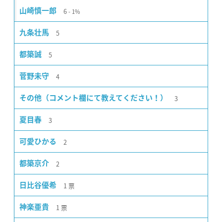
6
山崎慎一郎
1%
5
九条壮馬
5
都築誠
4
菅野未守
3
その他（コメント欄にて教えてください！）
3
夏目春
2
可愛ひかる
2
都築京介
1
票
日比谷優希
1
票
神楽亜貴