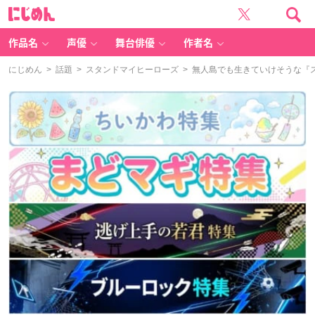
に
じ
め
ん
作品名
声優
舞台俳優
作者名
にじめん
>
話題
>
スタンドマイヒーローズ
> 無人島でも生きていけそうな『