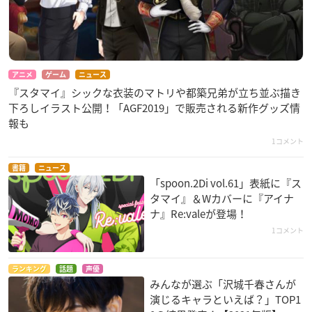
アニメ
ゲーム
ニュース
『スタマイ』シックな衣装のマトリや都築兄弟が立ち並ぶ描き
下ろしイラスト公開！「AGF2019」で販売される新作グッズ情
報も
1コメント
書籍
ニュース
「spoon.2Di vol.61」表紙に『ス
タマイ』＆Wカバーに『アイナ
ナ』Re:valeが登場！
1コメント
ランキング
話題
声優
みんなが選ぶ「沢城千春さんが
演じるキャラといえば？」TOP1