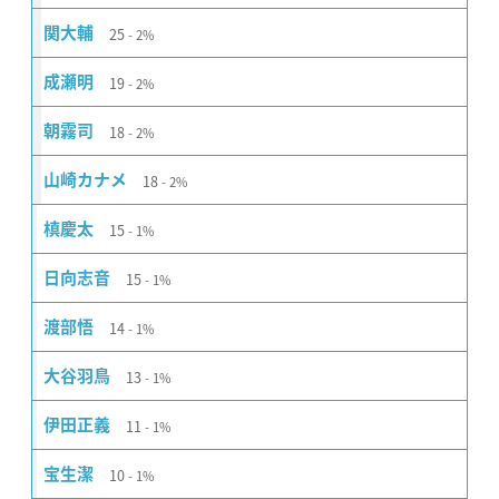
25
関大輔
2%
19
成瀬明
2%
18
朝霧司
2%
18
山崎カナメ
2%
15
槙慶太
1%
15
日向志音
1%
14
渡部悟
1%
13
大谷羽鳥
1%
11
伊田正義
1%
10
宝生潔
1%