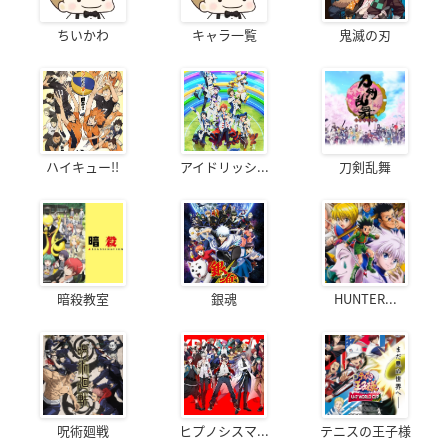
ちいかわ
キャラ一覧
鬼滅の刃
ハイキュー!!
アイドリッシ...
刀剣乱舞
暗殺教室
銀魂
HUNTER...
呪術廻戦
ヒプノシスマ...
テニスの王子様