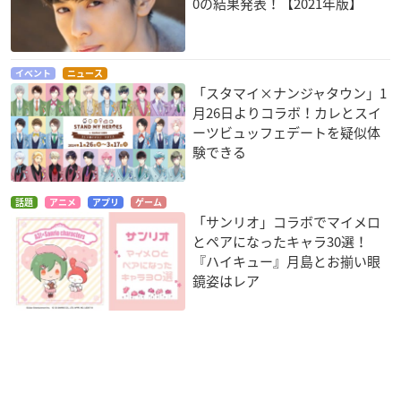
0の結果発表！【2021年版】
イベント
ニュース
「スタマイ×ナンジャタウン」1
月26日よりコラボ！カレとスイ
ーツビュッフェデートを疑似体
験できる
話題
アニメ
アプリ
ゲーム
「サンリオ」コラボでマイメロ
とペアになったキャラ30選！
『ハイキュー』月島とお揃い眼
鏡姿はレア