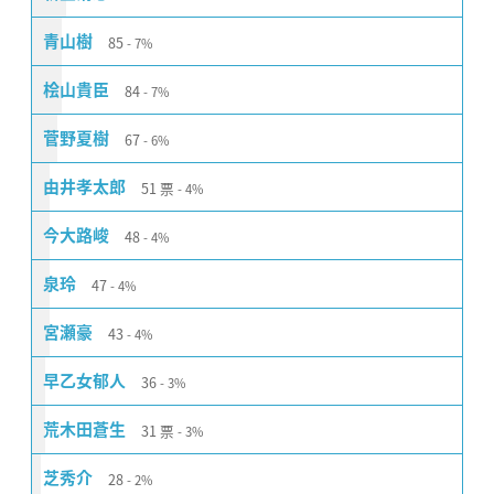
85
青山樹
7%
84
桧山貴臣
7%
67
菅野夏樹
6%
51
票
由井孝太郎
4%
48
今大路峻
4%
47
泉玲
4%
43
宮瀬豪
4%
36
早乙女郁人
3%
31
票
荒木田蒼生
3%
28
芝秀介
2%