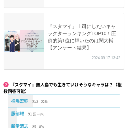
『スタマイ』無人島でも生きていけそうなキャラは？（複
数回答可能）
253
桐嶋宏弥
22%
91
票
服部耀
8%
89
新堂清志
8%