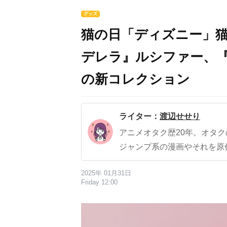
グッズ
猫の日「ディズニー」
デレラ』ルシファー、
の新コレクション
ライター：
渡辺せせり
アニメオタク歴20年。オタ
ジャンプ系の漫画やそれを原
2025年 01月31日
Friday 12:00