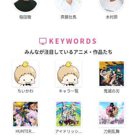
稲田徹
斉藤壮馬
木村昴
KEYWORDS
みんなが注目しているアニメ・作品たち
ちいかわ
キャラ一覧
鬼滅の刃
HUNTER...
アイドリッシ...
刀剣乱舞