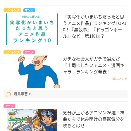
ランキング
マンガ
「実写化がいまいちだったと思
うアニメ作品」ランキングTOP1
0！『黒執事』『ドラゴンボー
ル』など…第1位は？
ランキング
アニメ
ガチな社会人がガチで選んだ
「上司にしたいアニメ・漫画キ
ャラ」ランキング発表！
36コメント
月島軍曹で！
アニメ
気分が上がるアニソン26選！神
曲たちで休み明けの憂鬱気分を
吹きとばせ