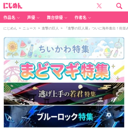
に
じ
め
ん
作品名
声優
舞台俳優
作者名
にじめん
>
ニュース
>
進撃の巨人
> 『進撃の巨人展』ついに海外進出！街並