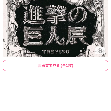
高画質で見る (全1枚)