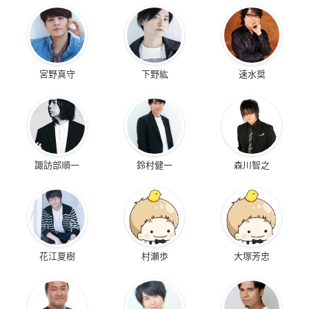
宮野真守
下野紘
速水奨
諏訪部順一
鈴村健一
森川智之
花江夏樹
村瀬歩
大塚芳忠