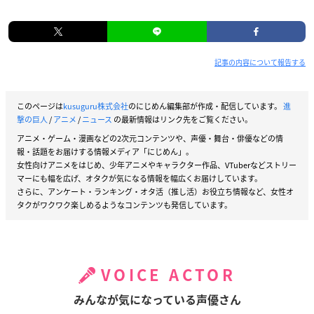
記事の内容について報告する
このページは
kusuguru株式会社
のにじめん編集部が作成・配信しています。
進
撃の巨人
/
アニメ
/
ニュース
の最新情報はリンク先をご覧ください。
アニメ・ゲーム・漫画などの2次元コンテンツや、声優・舞台・俳優などの情
報・話題をお届けする情報メディア「にじめん」。
女性向けアニメをはじめ、少年アニメやキャラクター作品、VTuberなどストリー
マーにも幅を広げ、オタクが気になる情報を幅広くお届けしています。
さらに、アンケート・ランキング・オタ活（推し活）お役立ち情報など、女性オ
タクがワクワク楽しめるようなコンテンツも発信しています。
VOICE ACTOR
みんなが気になっている声優さん