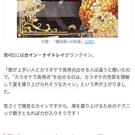
引用：『魔法使いの約束』
公式X
第4位には
がランクイン。
カイン・ナイトレイ
「歌が上手い人とカラオケで高得点出せる人は違うと聞いたの
で。“カラオケで高得点”を出せるのは、カラオケの性質を理解
して宴を盛り上げられそうなカイン」
という声が上がりまし
た。
気さくで陽気なカインですから、場を盛り上げるためのテクニ
ック磨きとなれば力が入りそうです！