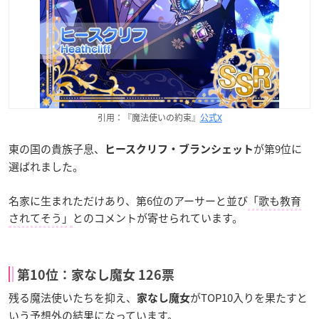
引用：『魔法使いの約束』
公式X
東の国の貴族子息、
が第9位に
ヒースクリフ・ブランシェット
選ばれました。
名家に生まれただけあり、第6位のアーサーと並び
「歌も教育
されてそう」
とのコメントが寄せられています。
第10位：家なし魔女 126票
残る魔法使いたちを抑え、
がTOP10入りを果たすと
家なし魔女
いう予想外の結果になっています。