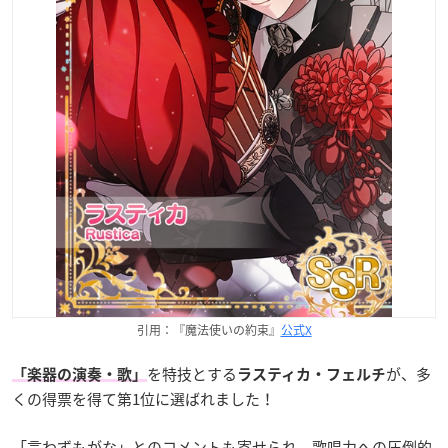
引用：『魔法使いの約束』
公式X
を特技とする
が、多
「楽器の演奏・歌」
ラスティカ・フェルチ
くの得票を得て第1位に選ばれました！
「言わずもがな」
とのコメントも寄せられ、歌唱力への圧倒的