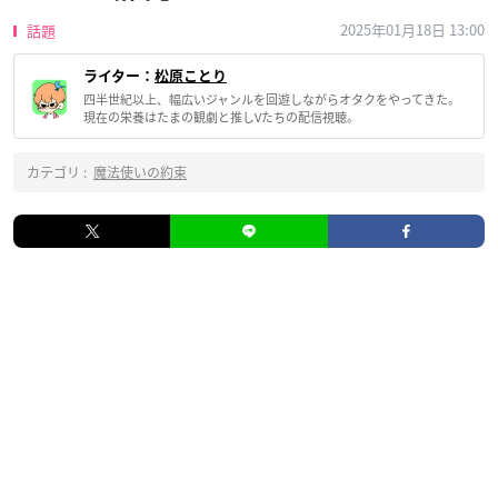
2025年01月18日 13:00
話題
ライター：
松原ことり
四半世紀以上、幅広いジャンルを回遊しながらオタクをやってきた。
現在の栄養はたまの観劇と推しVたちの配信視聴。
カテゴリ :
魔法使いの約束