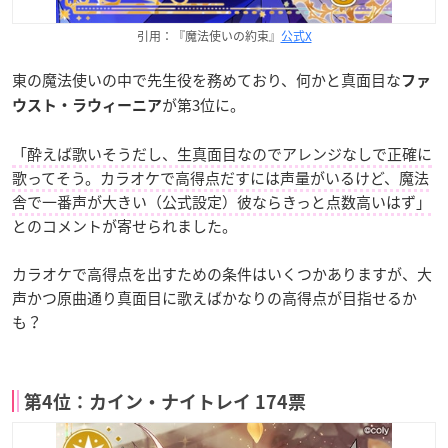
引用：『魔法使いの約束』
公式X
東の魔法使いの中で先生役を務めており、何かと真面目な
ファ
が第3位に。
ウスト・ラウィーニア
「酔えば歌いそうだし、生真面目なのでアレンジなしで正確に
歌ってそう。カラオケで高得点だすには声量がいるけど、魔法
舎で一番声が大きい（公式設定）彼ならきっと点数高いはず」
とのコメントが寄せられました。
カラオケで高得点を出すための条件はいくつかありますが、大
声かつ原曲通り真面目に歌えばかなりの高得点が目指せるか
も？
第4位：カイン・ナイトレイ 174票