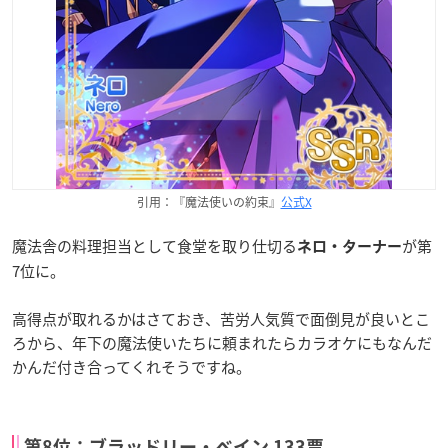
引用：『魔法使いの約束』
公式X
魔法舎の料理担当として食堂を取り仕切る
が第
ネロ・ターナー
7位に。
高得点が取れるかはさておき、苦労人気質で面倒見が良いとこ
ろから、年下の魔法使いたちに頼まれたらカラオケにもなんだ
かんだ付き合ってくれそうですね。
第8位：ブラッドリー・ベイン 133票