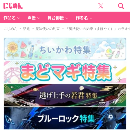
に
じ
め
ん
作品名
声優
舞台俳優
作者名
にじめん
>
話題
>
魔法使いの約束
> 『魔法使いの約束（まほやく）』カラオ