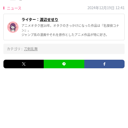
2024年12月19日 12:41
ニュース
ライター：
渡辺せせり
アニメオタク歴20年。オタクのきっかけになった作品は『名探偵コナ
ン』。
ジャンプ系の漫画やそれを原作としたアニメ作品が特に好き。
カテゴリ :
刀剣乱舞