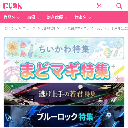
に
じ
め
ん
作品名
声優
舞台俳優
作者名
にじめん
>
ニュース
>
刀剣乱舞
> 「刀剣乱舞×アニメイトカフェ」十周年記