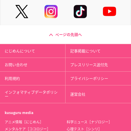
ページの先頭へ
にじめんについて
記事掲載について
お問い合わせ
プレスリリース送付先
利用規約
プライバシーポリシー
インフォマティブデータポリシ
運営会社
ー
kusuguru
media
アニメ情報［にじめん］
科学ニュース［ナゾロジー］
メンタルケア［ココロジー］
心理テスト［シンリ］