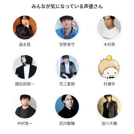
みんなが気になっている声優さん
速水奨
宮野真守
木村昴
諏訪部順一
花江夏樹
村瀬歩
中村悠一
武内駿輔
浪川大輔