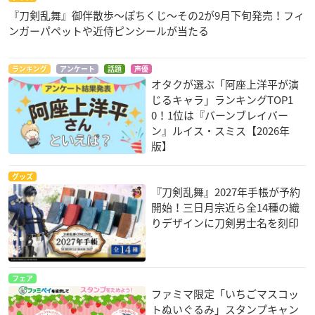
『刀剣乱舞』御伴散歩～ぽちくじ～その2が9月下旬発売！フィ
ンガーパペットや近侍ピンシールが当たる
ランキング
アンケート
話題
声優
オタクが選ぶ「阿座上洋平が演
じるキャラ」ランキングTOP1
0！1位は『バーンブレイバー
ン』ルイス・スミス【2026年
版】
グッズ
『刀剣乱舞』2027年手帳が予約
開始！三日月宗近ら全14種の織
りデザインに刀剣男士名を刻印
フェア
ファミマ限定「いちごマスコッ
トぬいぐるみ」スタンプキャン