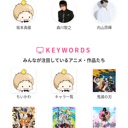
坂本真綾
森川智之
内山昂輝
KEYWORDS
みんなが注目しているアニメ・作品たち
ちいかわ
キャラ一覧
鬼滅の刃