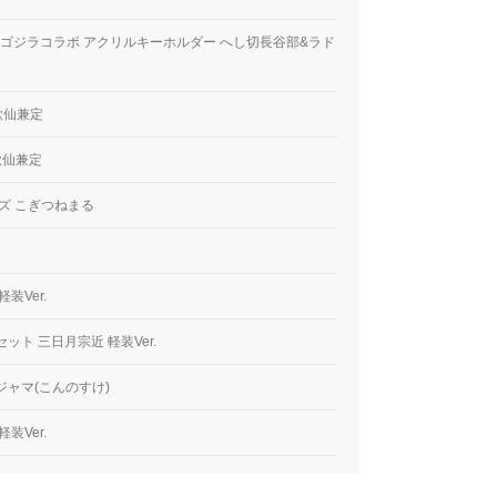
寺- ゴジラコラボ アクリルキーホルダー へし切長谷部&ラド
 歌仙兼定
歌仙兼定
ズ こぎつねまる
装Ver.
ト 三日月宗近 軽装Ver.
ャマ(こんのすけ)
装Ver.