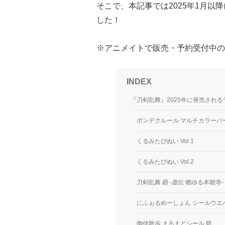
そこで、本記事では2025年1月
した！
※アニメイトで販売・予約受付中の
『刀剣乱舞』2025年に発売され
ポンデクルール マルチカラーバ
くるみたぴぬい Vol.1
くるみたぴぬい Vol.2
刀剣乱舞 廻 -虚伝 燃ゆる本能寺
にふぉるめーしょん シールウエ
御伴散歩 まるまどシール 藍