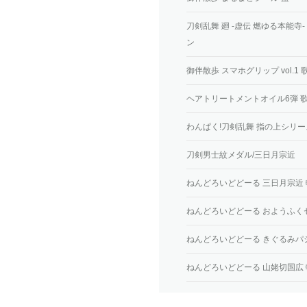
刀剣乱舞 廻 -虚伝 燃ゆる本能
ン
御伴散歩 スマホグリップ vol.1
ヘアトリートメントオイル6弾 
わんぱく!刀剣乱舞 指の上シリー
刀剣男士紋メダル/三日月宗近
ねんどろいどどーる 三日月宗近 軽
ねんどろいどどーる おようふくセッ
ねんどろいどどーる きぐるみパジ
ねんどろいどどーる 山姥切国広 軽