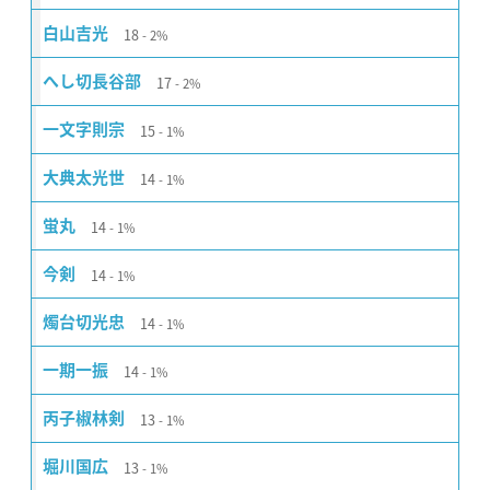
18
白山吉光
2%
17
へし切長谷部
2%
15
一文字則宗
1%
14
大典太光世
1%
14
蛍丸
1%
14
今剣
1%
14
燭台切光忠
1%
14
一期一振
1%
13
丙子椒林剣
1%
13
堀川国広
1%