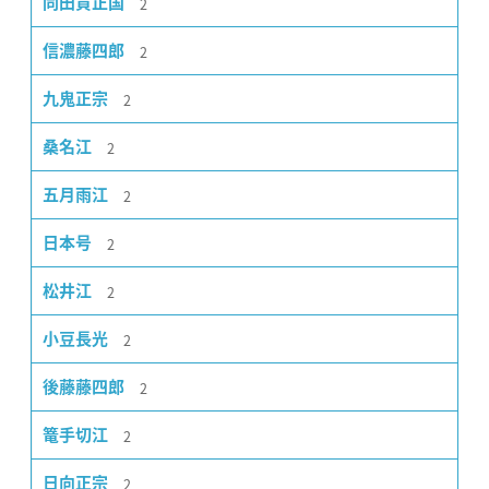
2
同田貫正国
2
信濃藤四郎
2
九鬼正宗
2
桑名江
2
五月雨江
2
日本号
2
松井江
2
小豆長光
2
後藤藤四郎
2
篭手切江
2
日向正宗