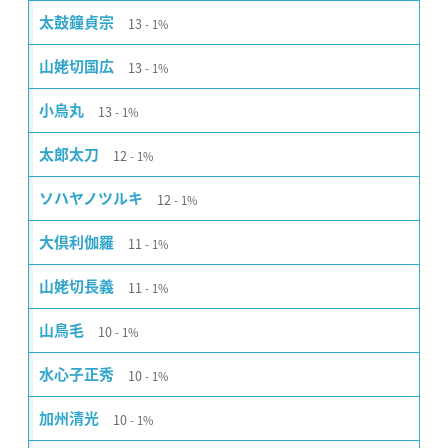
13
太鼓鐘貞宗
1%
13
山姥切国広
1%
13
小烏丸
1%
12
太郎太刀
1%
12
ソハヤノツルキ
1%
11
大倶利伽羅
1%
11
山姥切長義
1%
10
山鳥毛
1%
10
水心子正秀
1%
10
加州清光
1%