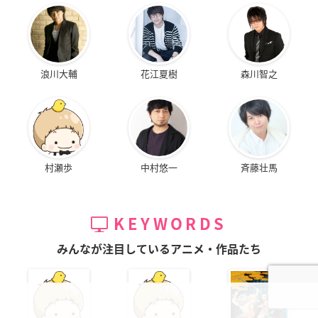
浪川大輔
花江夏樹
森川智之
村瀬歩
中村悠一
斉藤壮馬
KEYWORDS
みんなが注目しているアニメ・作品たち