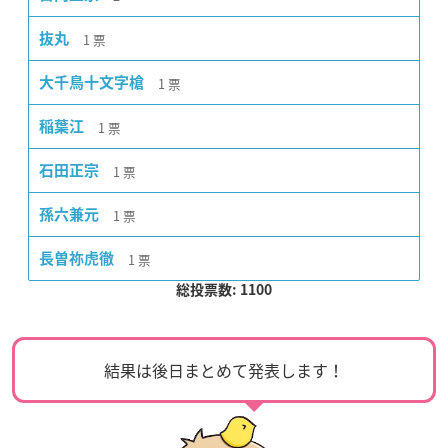
1
票
抜丸
1
票
大千鳥十文字槍
1
票
稲葉江
1
票
石田正宗
1
票
孫六兼元
1
票
長曽祢虎徹
総投票数: 1100
結果は後日まとめて発表します！