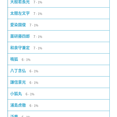
7
大般若長光
1%
7
太閤左文字
1%
7
愛染国俊
1%
7
薬研藤四郎
1%
7
和泉守兼定
1%
6
鳴狐
1%
6
八丁念仏
1%
6
謙信景光
1%
6
小狐丸
1%
6
浦島虎徹
1%
6
泛塵