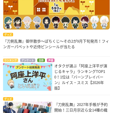
グッズ
『刀剣乱舞』御伴散歩～ぽちくじ～その2が9月下旬発売！フィ
ンガーパペットや近侍ピンシールが当たる
ランキング
アンケート
話題
声優
オタクが選ぶ「阿座上洋平が演
じるキャラ」ランキングTOP1
0！1位は『バーンブレイバー
ン』ルイス・スミス【2026年
版】
グッズ
『刀剣乱舞』2027年手帳が予約
開始！三日月宗近ら全14種の織