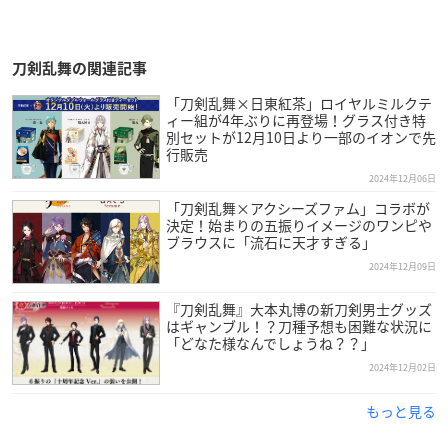
刀剣乱舞の関連記事
「刀剣乱舞×日東紅茶」ロイヤルミルクテ
ィー組が4年ぶりに再登場！グラス付き特
別セットが12月10日より一部のイオンで先
行販売
2024年12月06日
「刀剣乱舞×アクシーズファム」コラボが
決定！始まりの五振りイメージのワンピや
ブラウスに「流石に天才すぎる」
2024年12月09日
『刀剣乱舞』大本丸博の新刀剣男士グッズ
はギャンブル！？刀種予想も困難な状況に
「どなた様なんでしょうね？？」
2024年12月02日
もっと見る