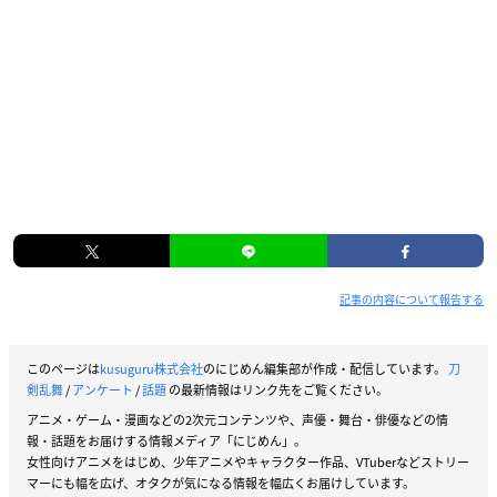
記事の内容について報告する
このページは
kusuguru株式会社
のにじめん編集部が作成・配信しています。
刀
剣乱舞
/
アンケート
/
話題
の最新情報はリンク先をご覧ください。
アニメ・ゲーム・漫画などの2次元コンテンツや、声優・舞台・俳優などの情
報・話題をお届けする情報メディア「にじめん」。
女性向けアニメをはじめ、少年アニメやキャラクター作品、VTuberなどストリー
マーにも幅を広げ、オタクが気になる情報を幅広くお届けしています。