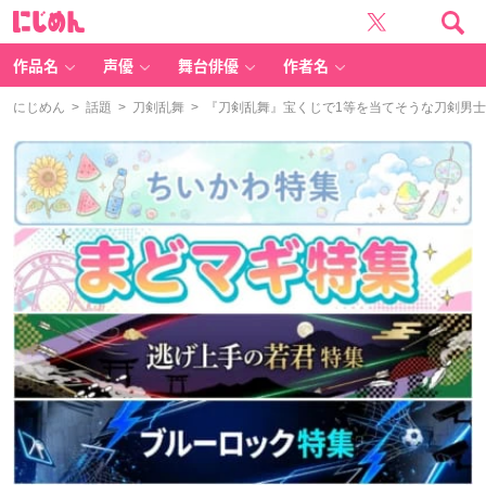
に
じ
め
ん
作品名
声優
舞台俳優
作者名
にじめん
>
話題
>
刀剣乱舞
> 『刀剣乱舞』宝くじで1等を当てそうな刀剣男