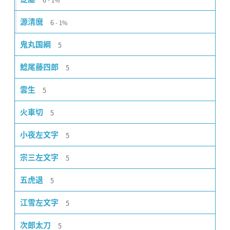
1%
6
源清麿
1%
5
鬼丸国綱
5
鯰尾藤四郎
5
雲生
5
火車切
5
小夜左文字
5
宗三左文字
5
五虎退
5
江雪左文字
5
次郎太刀