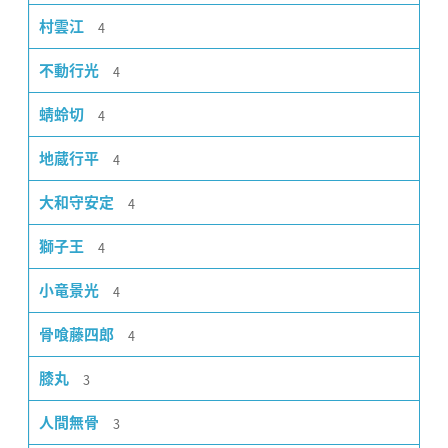
4
村雲江
4
不動行光
4
蜻蛉切
4
地蔵行平
4
大和守安定
4
獅子王
4
小竜景光
4
骨喰藤四郎
3
膝丸
3
人間無骨