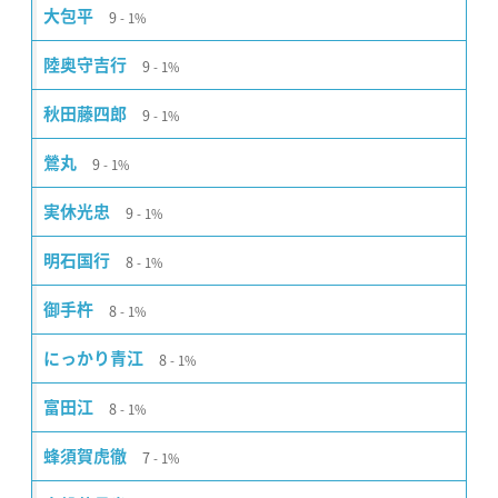
9
大包平
1%
9
陸奥守吉行
1%
9
秋田藤四郎
1%
9
鶯丸
1%
9
実休光忠
1%
8
明石国行
1%
8
御手杵
1%
8
にっかり青江
1%
8
富田江
1%
7
蜂須賀虎徹
1%