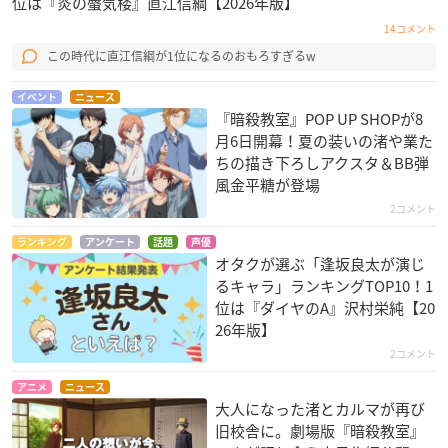
位は『炎の蜃気楼』直江信綱【2026年版】
14コメント
この時代に直江信綱が1位になるのおもろすぎるw
イベント
ニュース
『暗殺教室』POP UP SHOPが8
月6日開幕！夏の装いの渚や業た
ちの描き下ろしアクスタ＆BB弾
風金平糖が登場
2コメント
ランキング
アンケート
話題
声優
オタクが選ぶ「逢坂良太が演じ
るキャラ」ランキングTOP10！1
位は『ダイヤのA』沢村栄純【20
26年版】
2コメント
アニメ
ニュース
大人になった渚とカルマが再び
旧校舎に。劇場版『暗殺教室』