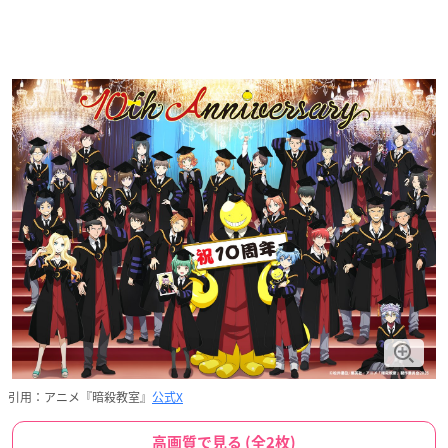
引用：アニメ『暗殺教室』
公式X
高画質で見る (全2枚)