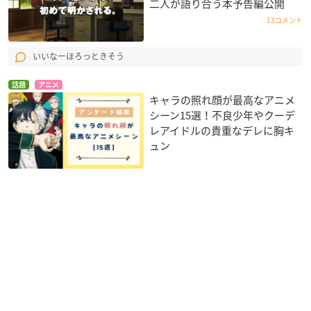
二人が語り合う本予告編公開
13コメント
いいなーほろっときそう
話題
アニメ
キャラの照れ顔が最高なアニメ
シーン15選！不良少年やクーデ
レアイドルの貴重なデレに胸キ
ュン