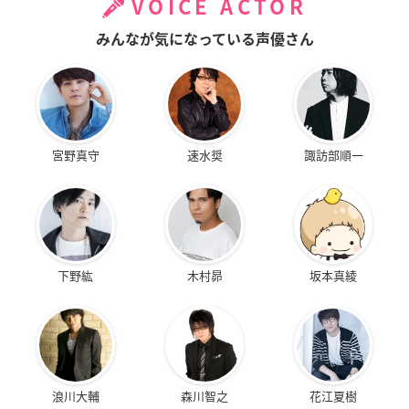
VOICE ACTOR
みんなが気になっている声優さん
宮野真守
速水奨
諏訪部順一
下野紘
木村昴
坂本真綾
浪川大輔
森川智之
花江夏樹