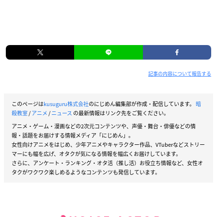
記事の内容について報告する
このページは
kusuguru株式会社
のにじめん編集部が作成・配信しています。
暗
殺教室
/
アニメ
/
ニュース
の最新情報はリンク先をご覧ください。
アニメ・ゲーム・漫画などの2次元コンテンツや、声優・舞台・俳優などの情
報・話題をお届けする情報メディア「にじめん」。
女性向けアニメをはじめ、少年アニメやキャラクター作品、VTuberなどストリー
マーにも幅を広げ、オタクが気になる情報を幅広くお届けしています。
さらに、アンケート・ランキング・オタ活（推し活）お役立ち情報など、女性オ
タクがワクワク楽しめるようなコンテンツも発信しています。