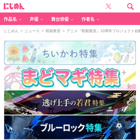
に
じ
め
ん
作品名
声優
舞台俳優
作者名
にじめん
>
ニュース
>
暗殺教室
> アニメ『暗殺教室』10周年プロジェクト