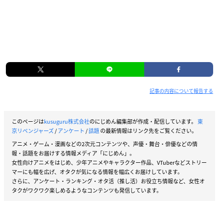
記事の内容について報告する
このページは
kusuguru株式会社
のにじめん編集部が作成・配信しています。
東
京リベンジャーズ
/
アンケート
/
話題
の最新情報はリンク先をご覧ください。
アニメ・ゲーム・漫画などの2次元コンテンツや、声優・舞台・俳優などの情
報・話題をお届けする情報メディア「にじめん」。
女性向けアニメをはじめ、少年アニメやキャラクター作品、VTuberなどストリー
マーにも幅を広げ、オタクが気になる情報を幅広くお届けしています。
さらに、アンケート・ランキング・オタ活（推し活）お役立ち情報など、女性オ
タクがワクワク楽しめるようなコンテンツも発信しています。