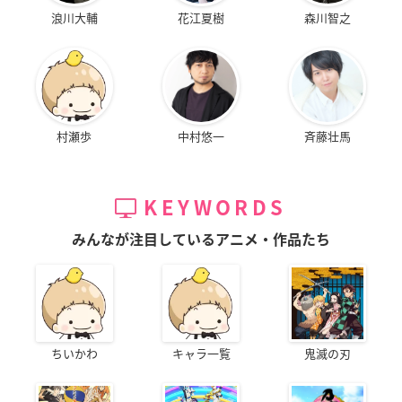
浪川大輔
花江夏樹
森川智之
村瀬歩
中村悠一
斉藤壮馬
KEYWORDS
みんなが注目しているアニメ・作品たち
ちいかわ
キャラ一覧
鬼滅の刃