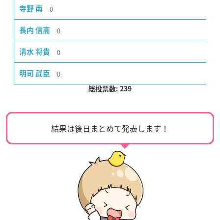
0
寺野 南
0
長内 信高
0
清水 将貴
0
明司 武臣
総投票数: 239
結果は後日まとめて発表します！