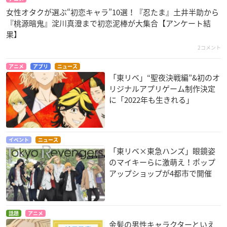
女性オタクが選ぶ“初恋キャラ”10選！『忍たま』土井半助から
『桃源暗鬼』淀川真澄まで初恋泥棒が大集合【アンケート結
果】
2コメント
アニメ
アプリ
ニュース
「東リベ」“聖夜決戦編”&初のオ
リジナルアプリゲーム制作決定
に「2022年も生きれる」
イベント
ニュース
「東リベ×東急ハンズ」眼鏡姿
のマイキーらに激萌え！ポップ
アップショップが4都市で開催
話題
アニメ
金髪の男性キャラクターといえ