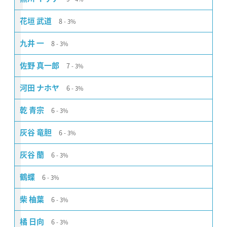
8
花垣 武道
3%
8
九井 一
3%
7
佐野 真一郎
3%
6
河田 ナホヤ
3%
6
乾 青宗
3%
6
灰谷 竜胆
3%
6
灰谷 蘭
3%
6
鶴蝶
3%
6
柴 柚葉
3%
6
橘 日向
3%