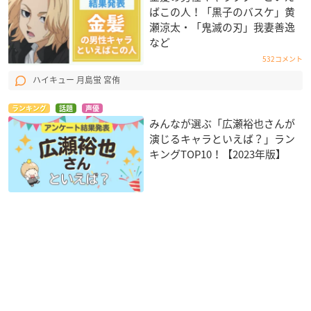
ばこの人！「黒子のバスケ」黄
瀬涼太・「鬼滅の刃」我妻善逸
など
532コメント
ハイキュー 月島蛍 宮侑
ランキング
話題
声優
みんなが選ぶ「広瀬裕也さんが
演じるキャラといえば？」ラン
キングTOP10！【2023年版】