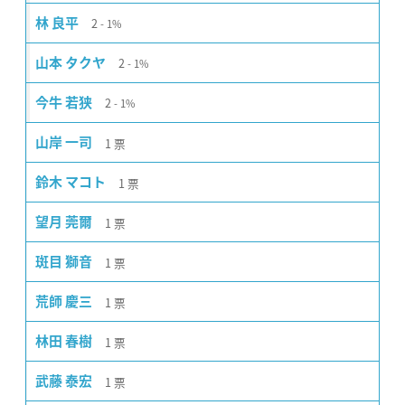
2
林 良平
1%
2
山本 タクヤ
1%
2
今牛 若狭
1%
1
票
山岸 一司
1
票
鈴木 マコト
1
票
望月 莞爾
1
票
斑目 獅音
1
票
荒師 慶三
1
票
林田 春樹
1
票
武藤 泰宏