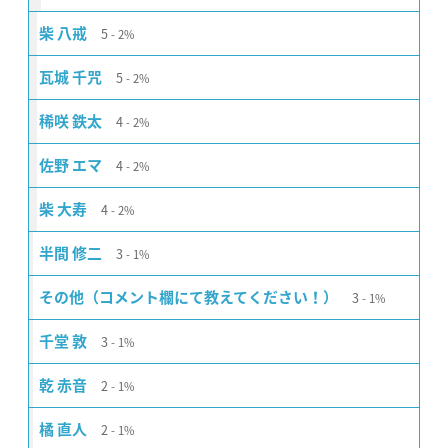
5
柴 八戒
2%
5
瓦城 千咒
2%
4
稀咲 鉄太
2%
4
佐野 エマ
2%
4
柴 大寿
2%
3
半間 修二
1%
3
その他（コメント欄にて教えてください！）
1%
3
千堂 敦
1%
2
乾 赤音
1%
2
橘 直人
1%