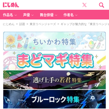
に
じ
め
ん
作品名
声優
舞台俳優
作者名
にじめん
>
話題
>
東京リベンジャーズ
> ギャップが魅力的な『東京リベンジ