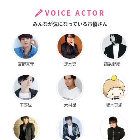
VOICE ACTOR
みんなが気になっている声優さん
宮野真守
速水奨
諏訪部順一
下野紘
木村昴
坂本真綾