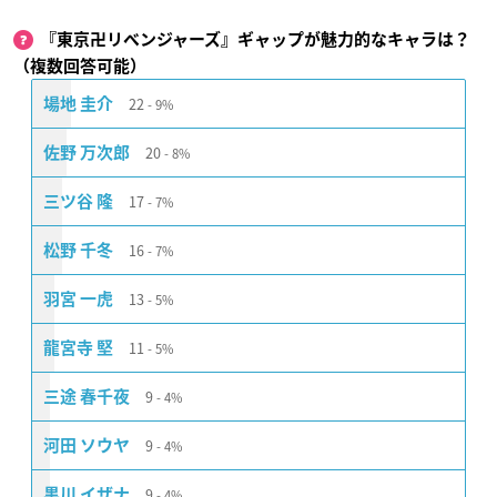
『東京卍リベンジャーズ』ギャップが魅力的なキャラは？
（複数回答可能）
22
場地 圭介
9%
20
佐野 万次郎
8%
17
三ツ谷 隆
7%
16
松野 千冬
7%
13
羽宮 一虎
5%
11
龍宮寺 堅
5%
9
三途 春千夜
4%
9
河田 ソウヤ
4%
9
黒川 イザナ
4%