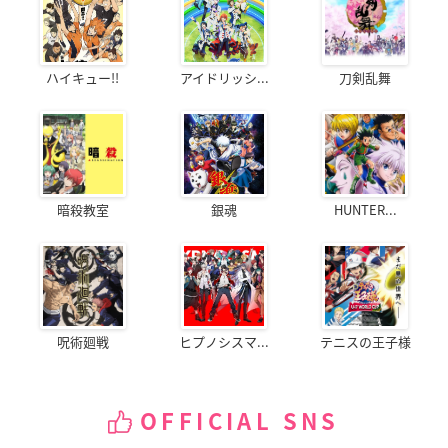
ハイキュー!!
アイドリッシ...
刀剣乱舞
暗殺教室
銀魂
HUNTER...
呪術廻戦
ヒプノシスマ...
テニスの王子様
OFFICIAL SNS