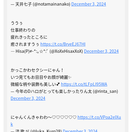
— 天井七子 (@notamainanako)
December 3, 2024
ううぅ
仕事終わりの
疲れきったところに
癒されますうぅ
https://t.co/BrveEJ67HI
— Hisa(P)∅･*:｡☆*:ﾟ (@XoXxHisaxXoX)
December 3, 2024
かっこかわセクシーにゃん！
いつ見てもお目目やお顔が綺麗✨
微細な柄や装飾も美しい💕
https://t.co/tLFpLI95WA
— 今年のDハロがとっても楽しかったりん太︎︎︎ (@rinta_san)
December 3, 2024
にゃんくんきゃわわ〜♡♡♡♡♡♡
https://t.co/VPoa2elXu
k
— 流 歌 🫧 (@luka_Kuro28)
December 3, 2024