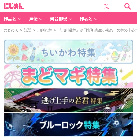
に
じ
め
ん
作品名
声優
舞台俳優
作者名
にじめん
>
話題
>
刀剣乱舞
> 『刀剣乱舞』須田彩加先生が南泉一文字の非公