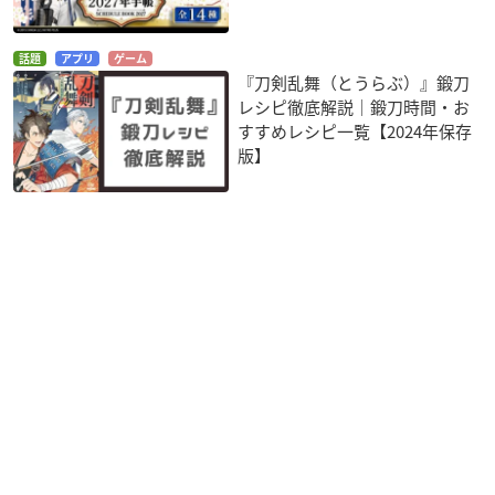
話題
アプリ
ゲーム
『刀剣乱舞（とうらぶ）』鍛刀
レシピ徹底解説｜鍛刀時間・お
すすめレシピ一覧【2024年保存
版】