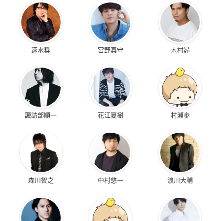
速水奨
宮野真守
木村昴
諏訪部順一
花江夏樹
村瀬歩
森川智之
中村悠一
浪川大輔