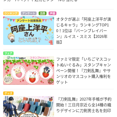
ランキング
アンケート
話題
声優
オタクが選ぶ「阿座上洋平が演
じるキャラ」ランキングTOP1
0！1位は『バーンブレイバー
ン』ルイス・スミス【2026年
版】
フェア
ファミマ限定「いちごマスコッ
トぬいぐるみ」スタンプキャン
ペーン開催！『刀剣乱舞』やサ
ンリオのマスコット購入権利を
ゲット
グッズ
『刀剣乱舞』2027年手帳が予約
開始！三日月宗近ら全14種の織
りデザインに刀剣男士名を刻印