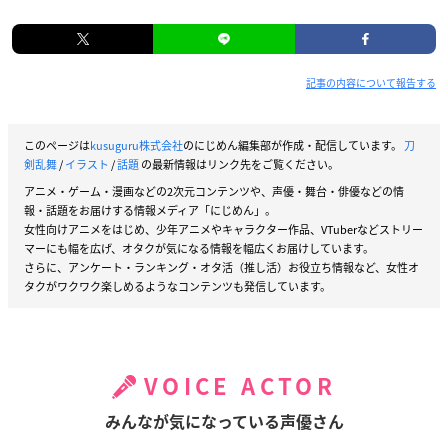
記事の内容について報告する
このページは
kusuguru株式会社
のにじめん編集部が作成・配信しています。
刀
剣乱舞
/
イラスト
/
話題
の最新情報はリンク先をご覧ください。
アニメ・ゲーム・漫画などの2次元コンテンツや、声優・舞台・俳優などの情
報・話題をお届けする情報メディア「にじめん」。
女性向けアニメをはじめ、少年アニメやキャラクター作品、VTuberなどストリー
マーにも幅を広げ、オタクが気になる情報を幅広くお届けしています。
さらに、アンケート・ランキング・オタ活（推し活）お役立ち情報など、女性オ
タクがワクワク楽しめるようなコンテンツも発信しています。
VOICE ACTOR
みんなが気になっている声優さん