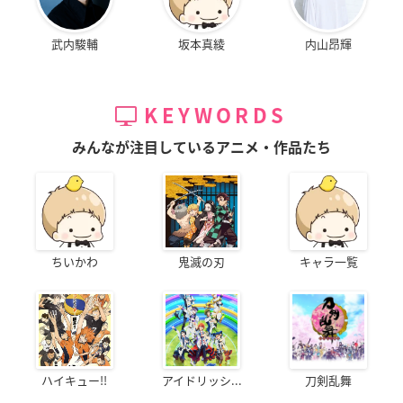
武内駿輔
坂本真綾
内山昂輝
KEYWORDS
みんなが注目しているアニメ・作品たち
ちいかわ
鬼滅の刃
キャラ一覧
ハイキュー!!
アイドリッシ...
刀剣乱舞