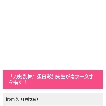
『刀剣乱舞』須田彩加先生が南泉一文字
を描く！