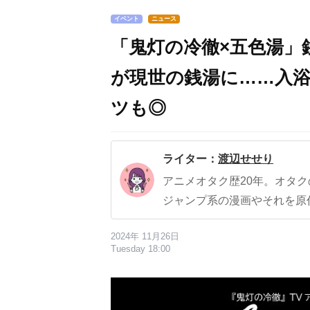
イベント
ニュース
「鬼灯の冷徹×五色湯」
が現世の銭湯に……入
ツも◎
ライター：
渡辺せせり
アニメオタク歴20年。オタ
ジャンプ系の漫画やそれを原
2024年 11月26日
Tuesday 18:00