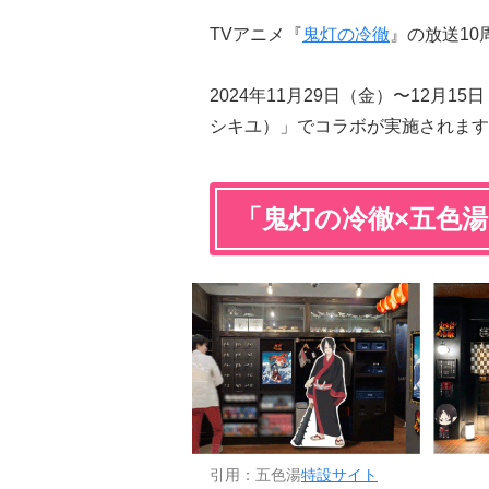
TVアニメ『
鬼灯の冷徹
』の放送1
2024年11月29日（金）〜12月
シキユ）」でコラボが実施されます
「鬼灯の冷徹×五色
引用：五色湯
特設サイト