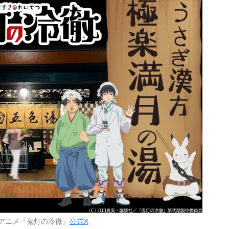
Vアニメ『鬼灯の冷徹』
公式X