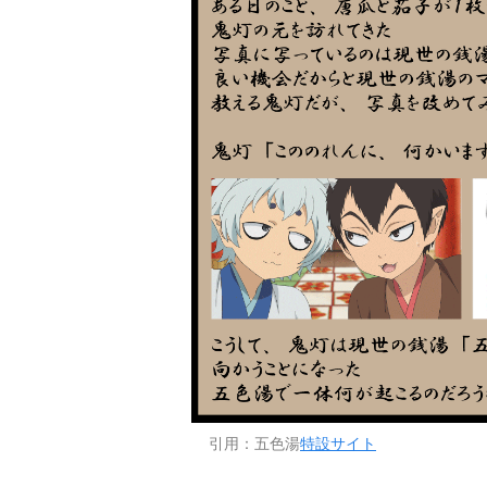
引用：五色湯
特設サイト