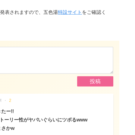
発表されますので、五色湯
特設サイト
をご確認く
M
2
たー!!
ストーリー性がヤバいぐらいにツボるwww
まさかw