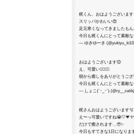
梶くん、おはようございます
スリッパかわいい😍
足元寒くなってきましたもん
今日も梶くんにとって素敵な
— ゆきゆーき (@yukiyu_ki1
おはようございます😊
え、可愛い🤦‍♀️🤦‍♀️
朝から癒しをありがとうござ
今日も梶くんにとって素敵な
— しょこ(´･_･`) (@ry__cakk
梶さんおはようございます🫧
え〜っ可愛いですね😭🤍
だけで癒されます…🥹✨
今日もすてきな1日になりま