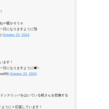
！
ね〜暖かそう☺️
一日になりますように🥰
0)
October 23, 2024
います！
一日になりますように🕊✨
jss09)
October 23, 2024
ヤドンスリッパをはいている梶さんを想像する
すように🔅応援しています！