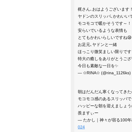
梶さん､おはようございます
ヤドンのスリッパ､かわいい
モコモコで暖かそうです～！
安らいでいるような表情も
とてもかわいらしいですね😪
お足元､ヤドンと一緒
ほっこり微笑ましい限りです～
特大の癒しをありがとうござ
今日も素敵な一日を✨️
— ✩RINA✩ (@rina_1126ks)
朝はだんだん寒くなってきた
モコモコ感のあるスリッパで
ハッピーな朝を迎えましょう(Σ
羨ますぃー
— たかし｜神々が宿る100年ひ
024