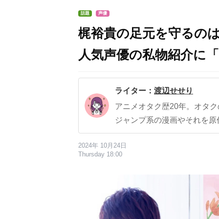
話題
声優
梶裕貴の足元を守るの
人気声優の私物紹介に
ライター：
渡辺せせり
アニメオタク歴20年。オタ
ジャンプ系の漫画やそれを原
2024年 10月24日
Thursday 18:00