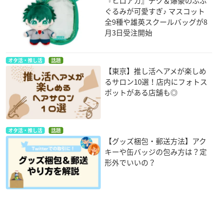
『ヒロアカ』デク＆爆豪のぷぷ
ぐるみが可愛すぎ♪ マスコット
全9種や雄英スクールバッグが8
月3日受注開始
オタ活・推し活
話題
【東京】推し活ヘアメが楽しめ
るサロン10選！店内にフォトス
ポットがある店舗も◎
オタ活・推し活
話題
【グッズ梱包・郵送方法】アク
キーや缶バッジの包み方は？定
形外でいいの？