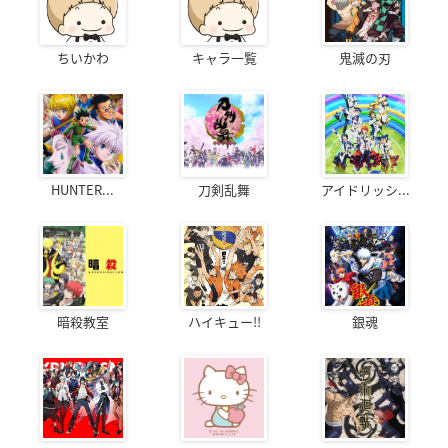
ちいかわ
キャラ一覧
鬼滅の刃
HUNTER...
刀剣乱舞
アイドリッシ...
暗殺教室
ハイキュー!!
銀魂