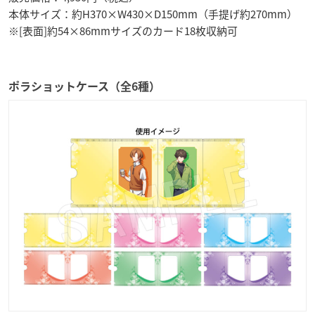
本体サイズ：約H370×W430×D150mm（手提げ約270mm）
※[表面]約54×86mmサイズのカード18枚収納可
ポラショットケース（全6種）