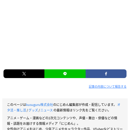
記事の内容について報告する
このページは
kusuguru株式会社
のにじめん編集部が作成・配信しています。
オ
タ活・推し活
/
グッズ
/
ニュース
の最新情報はリンク先をご覧ください。
アニメ・ゲーム・漫画などの2次元コンテンツや、声優・舞台・俳優などの情
報・話題をお届けする情報メディア「にじめん」。
女性向けアニメをはじめ、少年アニメやキャラクター作品、VTuberなどストリー