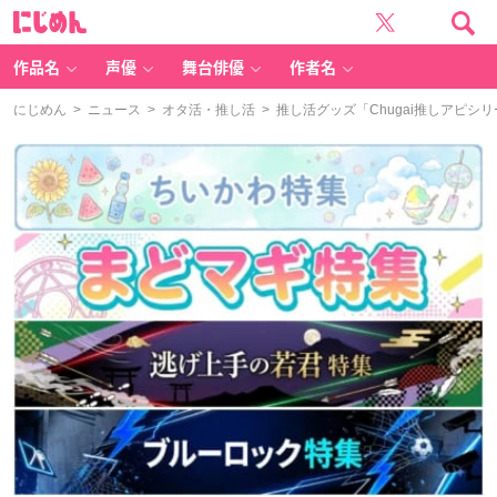
に
じ
め
ん
作品名
声優
舞台俳優
作者名
にじめん
>
ニュース
>
オタ活・推し活
> 推し活グッズ「Chugai推しアピ