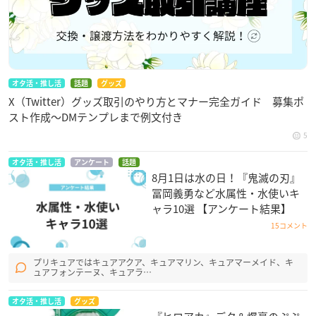
オタ活・推し活
話題
グッズ
X（Twitter）グッズ取引のやり方とマナー完全ガイド 募集ポ
スト作成〜DMテンプレまで例文付き
5
オタ活・推し活
アンケート
話題
8月1日は水の日！『鬼滅の刃』
冨岡義勇など水属性・水使いキ
ャラ10選 【アンケート結果】
15コメント
プリキュアではキュアアクア、キュアマリン、キュアマーメイド、キ
ュアフォンテーヌ、キュアラ…
オタ活・推し活
グッズ