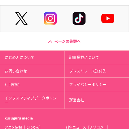
ページの先頭へ
にじめんについて
記事掲載について
お問い合わせ
プレスリリース送付先
利用規約
プライバシーポリシー
インフォマティブデータポリシ
運営会社
ー
kusuguru
media
アニメ情報［にじめん］
科学ニュース［ナゾロジー］