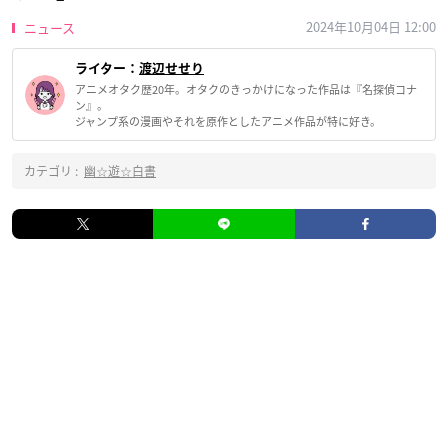
2024年10月04日 12:00
ニュース
ライター：
渡辺せせり
アニメオタク歴20年。オタクのきっかけになった作品は『名探偵コナ
ン』。
ジャンプ系の漫画やそれを原作としたアニメ作品が特に好き。
カテゴリ :
幽☆遊☆白書