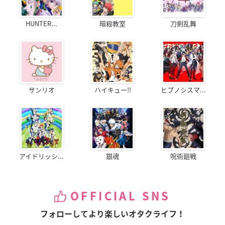
HUNTER...
暗殺教室
刀剣乱舞
サンリオ
ハイキュー!!
ヒプノシスマ...
アイドリッシ...
銀魂
呪術廻戦
OFFICIAL SNS
フォローしてより楽しいオタクライフ！