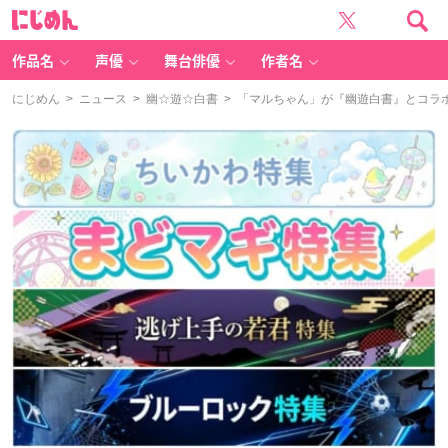
に
じ
め
ん
作品名
声優
舞台俳優
作者名
にじめん
>
ニュース
>
幽☆遊☆白書
> 「マルちゃん」が『幽遊白書』とコラ