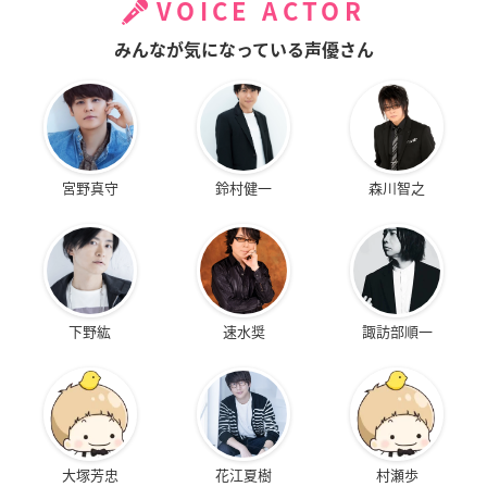
VOICE ACTOR
みんなが気になっている声優さん
宮野真守
鈴村健一
森川智之
下野紘
速水奨
諏訪部順一
大塚芳忠
花江夏樹
村瀬歩