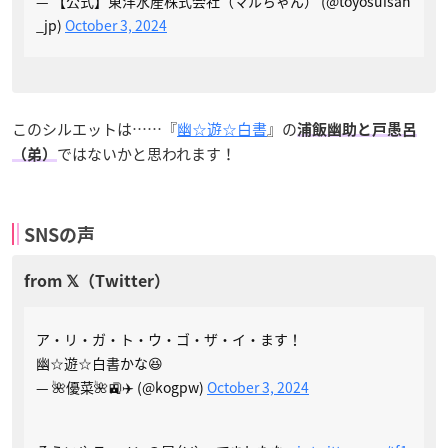
— 【公式】東洋水産株式会社（マルちゃん） (@toyosuisan
_jp)
October 3, 2024
このシルエットは……『
幽☆遊☆白書
』の
浦飯幽助と戸愚呂
ではないかと思われます！
（弟）
SNSの声
ア・リ・ガ・ト・ウ・ゴ・ザ・イ・ます！
幽☆遊☆白書かな😆
— 🌺優菜🌺🚉✈️ (@kogpw)
October 3, 2024