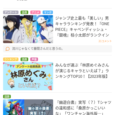
アンケート
話題
アニメ
マンガ
ジャンプ史上最も「美しい」男
キャラランキング発表！『ONE
PIECE』キャベンディッシュ・
『銀魂』桂小太郎がランクイン
21コメント
流川じゃなくて藤間さんだと思うの。
ランキング
話題
声優
みんなが選ぶ「林原めぐみさん
が演じるキャラといえば？」ラ
ンキングTOP10！【2023年版】
話題
『幽遊白書』実写（？）Tシャツ
の違和感に「桑原かっこいい
な」「ワンチャン海外版…」