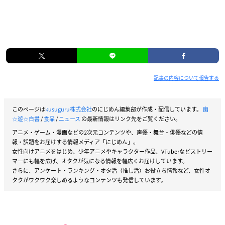
記事の内容について報告する
このページは
kusuguru株式会社
のにじめん編集部が作成・配信しています。
幽
☆遊☆白書
/
食品
/
ニュース
の最新情報はリンク先をご覧ください。
アニメ・ゲーム・漫画などの2次元コンテンツや、声優・舞台・俳優などの情
報・話題をお届けする情報メディア「にじめん」。
女性向けアニメをはじめ、少年アニメやキャラクター作品、VTuberなどストリー
マーにも幅を広げ、オタクが気になる情報を幅広くお届けしています。
さらに、アンケート・ランキング・オタ活（推し活）お役立ち情報など、女性オ
タクがワクワク楽しめるようなコンテンツも発信しています。