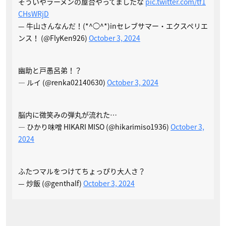
そういやラーメンの屋台やってましたな
pic.twitter.com/tf1
CHsWRjD
— 牛山さんなんだ！(*^◯^*)inセレブサマー・エクスペリエ
ンス！ (@FlyKen926)
October 3, 2024
幽助と戸愚呂弟！？
— ルイ (@renka02140630)
October 3, 2024
脳内に微笑みの弾丸が流れた…
— ひかり味噌 HIKARI MISO (@hikarimiso1936)
October 3,
2024
ふたつマルをつけてちょっぴり大人さ？
— 炒飯 (@genthalf)
October 3, 2024