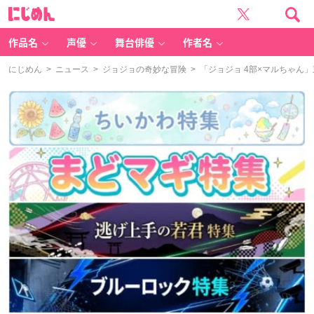
に
じ
め
ん
作品名
声優
舞台俳優
作者名
にじめん
>
ニュース
>
ジョジョの奇妙な冒険
> 「ジョジョ 4部×マルちゃ