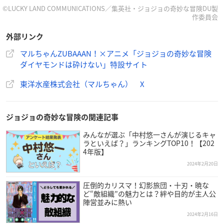
©LUCKY LAND COMMUNICATIONS／集英社・ジョジョの奇妙な冒険DU製
作委員会
マルちゃんZUBAAAN！
外部リンク
×
マルちゃんZUBAAAN！×アニメ「ジョジョの奇妙な冒険
アニメ「
#ジョジョの奇妙な冒険
ダイヤモンドは砕けない」特設サイト
ダイヤモンドは砕けない」
のコラボが、
東洋水産株式会社（マルちゃん） X
3月1日から順々に開始ッ！
■詳細はこちら↓
https://t.co/cCZ8ylSeKs
pic.twitter.com/Hb
ddBAlrOE
ジョジョの奇妙な冒険の関連記事
— 【公式】東洋水産株式会社（マルちゃん） (@toyosuisan
みんなが選ぶ「中村悠一さんが演じるキャ
_jp)
February 29, 2024
ラといえば？」ランキングTOP10！【202
4年版】
2024年2月20日
圧倒的カリスマ！幻影旅団・十刃・暁な
ど“敵組織”の魅力とは？絆や目的が主人公
陣営並みに熱い
2024年2月16日