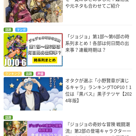
や元ネタも合わせてご紹介
話題
マンガ
「ジョジョ」第1部〜第6部の時
系列まとめ！各部は何日間の出
来事？連載時期は？
ランキング
話題
声優
オタクが選ぶ「小野賢章が演じ
るキャラ」ランキングTOP10！1
位は『黒バス』黒子テツヤ【202
4年版】
話題
『ジョジョの奇妙な冒険 戦闘潮
流』第2部の登場キャラクター一