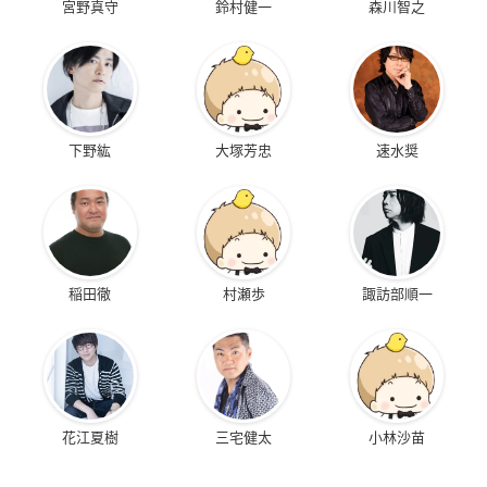
宮野真守
鈴村健一
森川智之
下野紘
大塚芳忠
速水奨
稲田徹
村瀬歩
諏訪部順一
花江夏樹
三宅健太
小林沙苗