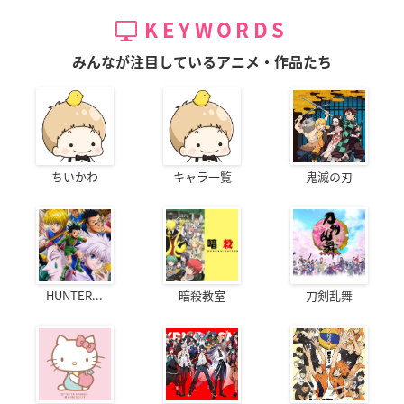
KEYWORDS
みんなが注目しているアニメ・作品たち
ちいかわ
キャラ一覧
鬼滅の刃
HUNTER...
暗殺教室
刀剣乱舞