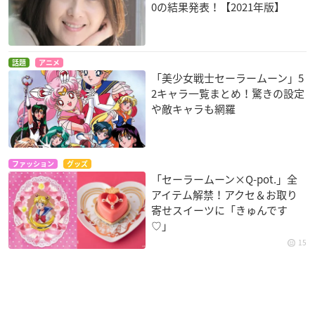
0の結果発表！【2021年版】
話題
アニメ
「美少女戦士セーラームーン」5
2キャラ一覧まとめ！驚きの設定
や敵キャラも網羅
ファッション
グッズ
「セーラームーン×Q-pot.」全
アイテム解禁！アクセ＆お取り
寄せスイーツに「きゅんです
♡」
15