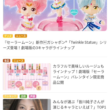
グッズ
ニュース
『セーラームーン』新作ガシャポン®「Twinkle Statue」シリ
ーズ登場！劇場版の3キャラがラインナップ
食品
ニュース
カラフルで美味しいルージュも
ラインナップ！劇場版『セーラ
ームーン』バレンタイン限定商
品公開
ランキング
話題
声優
みんなが選ぶ「皆川純子さんが
演じるキャラといえば？」TOP1