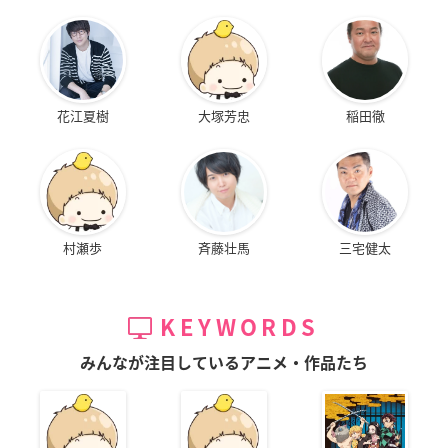
花江夏樹
大塚芳忠
稲田徹
村瀬歩
斉藤壮馬
三宅健太
KEYWORDS
みんなが注目しているアニメ・作品たち