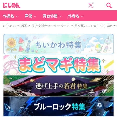
に
じ
め
ん
作品名
声優
舞台俳優
作者名
にじめん
>
話題
>
美少女戦士セーラームーン
> 足が長い…！大川ぶくぶがセ