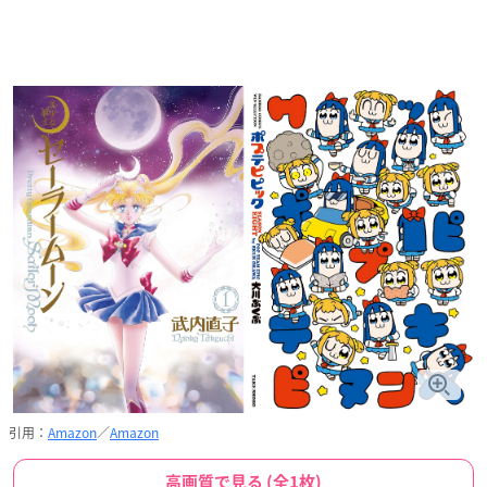
引用：
Amazon
／
Amazon
高画質で見る (全1枚)