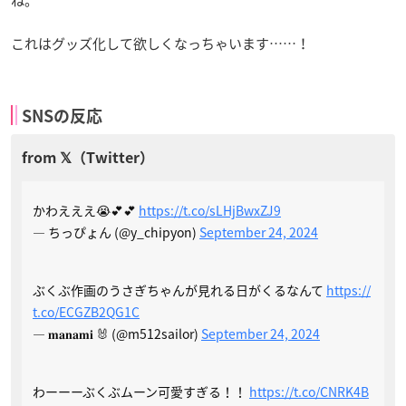
これはグッズ化して欲しくなっちゃいます……！
SNSの反応
かわえええ😭💕💕
https://t.co/sLHjBwxZJ9
— ちっぴょん (@y_chipyon)
September 24, 2024
ぶくぶ作画のうさぎちゃんが見れる日がくるなんて
https://
t.co/ECGZB2QG1C
— 𝐦𝐚𝐧𝐚𝐦𝐢 🐰 (@m512sailor)
September 24, 2024
わーーーぶくぶムーン可愛すぎる！！
https://t.co/CNRK4B