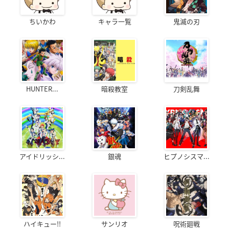
ちいかわ
キャラ一覧
鬼滅の刃
HUNTER...
暗殺教室
刀剣乱舞
アイドリッシ...
銀魂
ヒプノシスマ...
ハイキュー!!
サンリオ
呪術廻戦