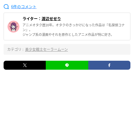
6
ライター：
渡辺せせり
アニメオタク歴20年。オタクのきっかけになった作品は『名探偵コナ
ン』。
ジャンプ系の漫画やそれを原作としたアニメ作品が特に好き。
カテゴリ :
美少女戦士セーラームーン