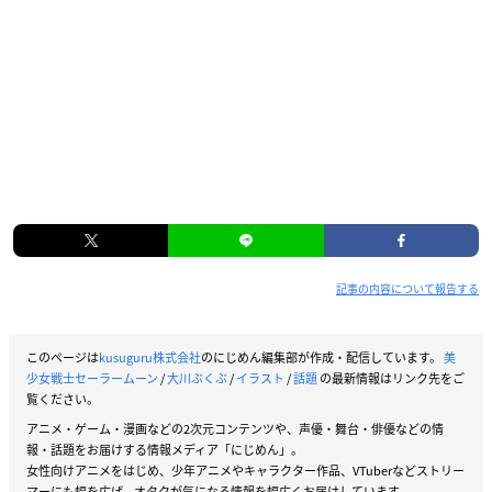
記事の内容について報告する
このページは
kusuguru株式会社
のにじめん編集部が作成・配信しています。
美
少女戦士セーラームーン
/
大川ぶくぶ
/
イラスト
/
話題
の最新情報はリンク先をご
覧ください。
アニメ・ゲーム・漫画などの2次元コンテンツや、声優・舞台・俳優などの情
報・話題をお届けする情報メディア「にじめん」。
女性向けアニメをはじめ、少年アニメやキャラクター作品、VTuberなどストリー
マーにも幅を広げ、オタクが気になる情報を幅広くお届けしています。