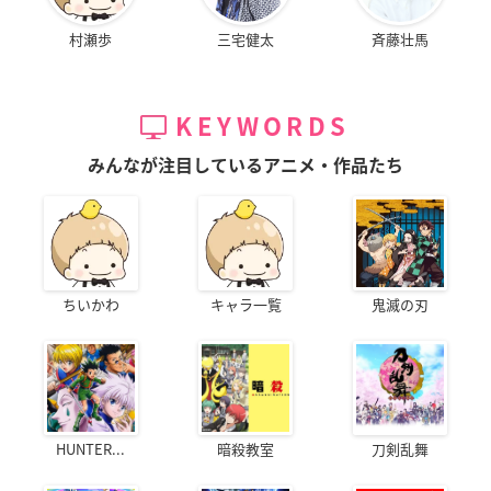
村瀬歩
三宅健太
斉藤壮馬
KEYWORDS
みんなが注目しているアニメ・作品たち
ちいかわ
キャラ一覧
鬼滅の刃
HUNTER...
暗殺教室
刀剣乱舞