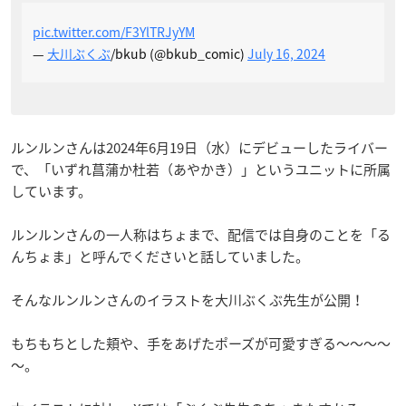
pic.twitter.com/F3YlTRJyYM
—
大川ぶくぶ
/bkub (@bkub_comic)
July 16, 2024
ルンルンさんは2024年6月19日（水）にデビューしたライバー
で、「いずれ菖蒲か杜若（あやかき）」というユニットに所属
しています。
ルンルンさんの一人称はちょまで、配信では自身のことを「る
んちょま」と呼んでくださいと話していました。
そんなルンルンさんのイラストを大川ぶくぶ先生が公開！
もちもちとした頬や、手をあげたポーズが可愛すぎる～～～～
～。