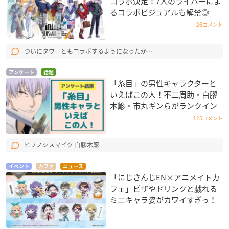
コラボ決定！7人のライバーによ
るコラボビジュアルも解禁◎
26コメント
ついにタワーともコラボするようになったか…
アンケート
話題
「糸目」の男性キャラクターと
いえばこの人！不二周助・白膠
木簓・市丸ギンらがランクイン
125コメント
ヒプノシスマイク 白膠木簓
イベント
カフェ
ニュース
「にじさんじEN×アニメイトカ
フェ」ピザやドリンクと戯れる
ミニキャラ姿がカワイすぎっ！