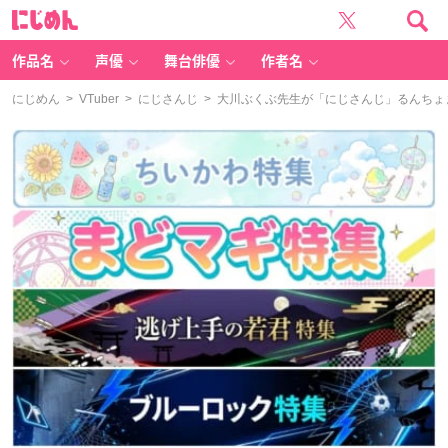
に
じ
め
ん
作品名
声優
舞台俳優
作者名
にじめん
>
VTuber
>
にじさんじ
> 大川ぶくぶ先生が「にじさんじ」るんちょ