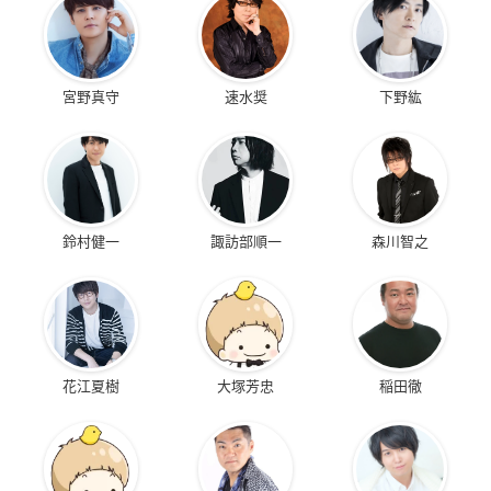
宮野真守
速水奨
下野紘
鈴村健一
諏訪部順一
森川智之
花江夏樹
大塚芳忠
稲田徹