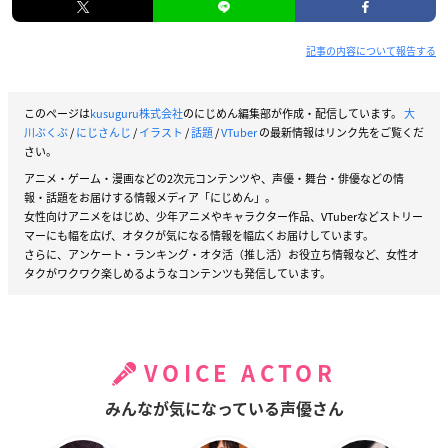
記事の内容について報告する
このページは
kusuguru株式会社
のにじめん編集部が作成・配信しています。
大
川ぶくぶ
/
にじさんじ
/
イラスト
/
話題
/
VTuber
の最新情報はリンク先をご覧くだ
さい。
アニメ・ゲーム・漫画などの2次元コンテンツや、声優・舞台・俳優などの情
報・話題をお届けする情報メディア「にじめん」。
女性向けアニメをはじめ、少年アニメやキャラクター作品、VTuberなどストリー
マーにも幅を広げ、オタクが気になる情報を幅広くお届けしています。
さらに、アンケート・ランキング・オタ活（推し活）お役立ち情報など、女性オ
タクがワクワク楽しめるようなコンテンツも発信しています。
VOICE ACTOR
みんなが気になっている声優さん