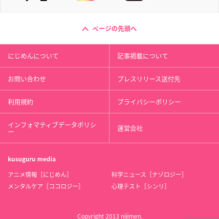
ページの先頭へ
にじめんについて
記事掲載について
お問い合わせ
プレスリリース送付先
利用規約
プライバシーポリシー
インフォマティブデータポリシ
運営会社
ー
kusuguru
media
アニメ情報［にじめん］
科学ニュース［ナゾロジー］
メンタルケア［ココロジー］
心理テスト［シンリ］
Copyright 2013 nijimen.