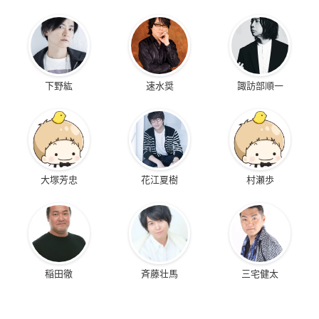
下野紘
速水奨
諏訪部順一
大塚芳忠
花江夏樹
村瀬歩
稲田徹
斉藤壮馬
三宅健太