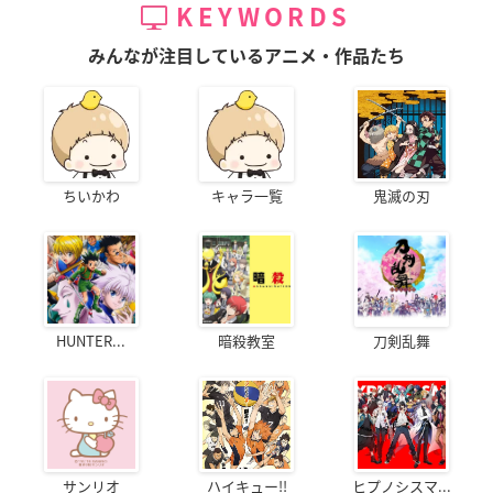
KEYWORDS
みんなが注目しているアニメ・作品たち
ちいかわ
キャラ一覧
鬼滅の刃
HUNTER...
暗殺教室
刀剣乱舞
サンリオ
ハイキュー!!
ヒプノシスマ...