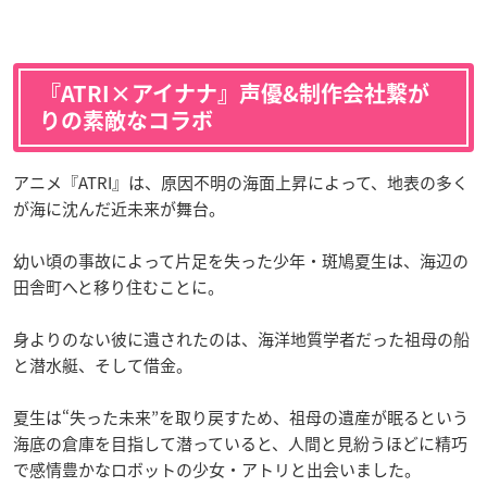
『ATRI×アイナナ』声優&制作会社繋が
りの素敵なコラボ
アニメ『ATRI』は、原因不明の海面上昇によって、地表の多く
が海に沈んだ近未来が舞台。
幼い頃の事故によって片足を失った少年・斑鳩夏生は、海辺の
田舎町へと移り住むことに。
身よりのない彼に遺されたのは、海洋地質学者だった祖母の船
と潜水艇、そして借金。
夏生は“失った未来”を取り戻すため、祖母の遺産が眠るという
海底の倉庫を目指して潜っていると、人間と見紛うほどに精巧
で感情豊かなロボットの少女・アトリと出会いました。