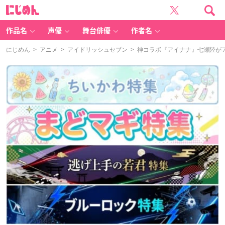
に
じ
め
ん
作品名
声優
舞台俳優
作者名
にじめん
>
アニメ
>
アイドリッシュセブン
> 神コラボ『アイナナ』七瀬陸がア