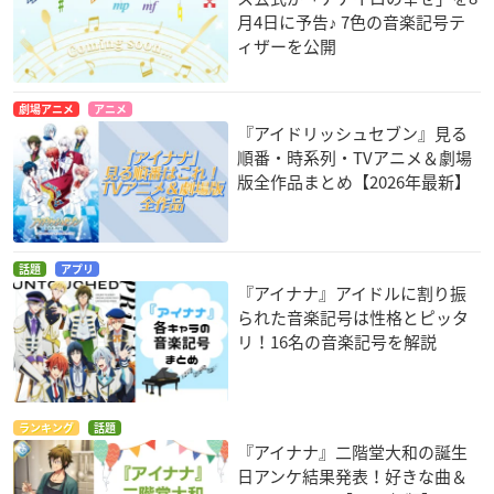
月4日に予告♪ 7色の音楽記号テ
ィザーを公開
劇場アニメ
アニメ
『アイドリッシュセブン』見る
順番・時系列・TVアニメ＆劇場
版全作品まとめ【2026年最新】
話題
アプリ
『アイナナ』アイドルに割り振
られた音楽記号は性格とピッタ
リ！16名の音楽記号を解説
ランキング
話題
『アイナナ』二階堂大和の誕生
日アンケ結果発表！好きな曲＆