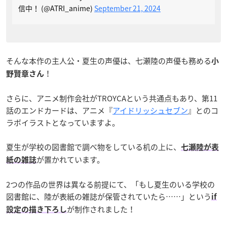
信中！ (@ATRI_anime)
September 21, 2024
そんな本作の主人公・夏生の声優は、七瀬陸の声優も務める
小
！
野賢章さん
さらに、アニメ制作会社がTROYCAという共通点もあり、第11
話のエンドカードは、アニメ『
アイドリッシュセブン
』とのコ
ラボイラストとなっていますよ。
夏生が学校の図書館で調べ物をしている机の上に、
七瀬陸が表
が置かれています。
紙の雑誌
2つの作品の世界は異なる前提にて、「もし夏生のいる学校の
図書館に、陸が表紙の雑誌が保管されていたら……」という
if
が制作されました！
設定の描き下ろし