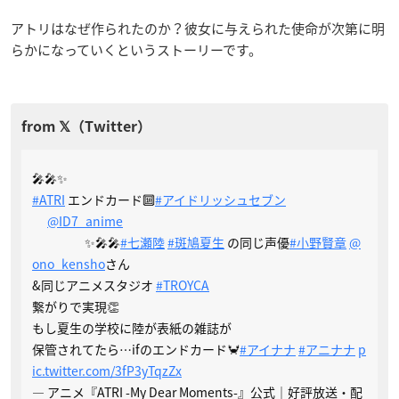
アトリはなぜ作られたのか？彼女に与えられた使命が次第に明
らかになっていくというストーリーです。
🎤🎤✨️
#ATRI
エンドカード🔟
#アイドリッシュセブン
@ID7_anime
✨️🎤🎤
#七瀬陸
#斑鳩夏生
の同じ声優
#小野賢章
@
ono_kensho
さん
&同じアニメスタジオ
#TROYCA
繋がりで実現👏
もし夏生の学校に陸が表紙の雑誌が
保管されてたら…ifのエンドカード🦀
#アイナナ
#アニナナ
p
ic.twitter.com/3fP3yTqzZx
— アニメ『ATRI -My Dear Moments-』公式｜好評放送・配