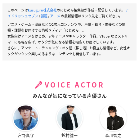
このページは
kusuguru株式会社
のにじめん編集部が作成・配信しています。
ア
イドリッシュセブン
/
話題
/
アニメ
の最新情報はリンク先をご覧ください。
アニメ・ゲーム・漫画などの2次元コンテンツや、声優・舞台・俳優などの情
報・話題をお届けする情報メディア「にじめん」。
女性向けアニメをはじめ、少年アニメやキャラクター作品、VTuberなどストリー
マーにも幅を広げ、オタクが気になる情報を幅広くお届けしています。
さらに、アンケート・ランキング・オタ活（推し活）お役立ち情報など、女性オ
タクがワクワク楽しめるようなコンテンツも発信しています。
VOICE ACTOR
みんなが気になっている声優さん
宮野真守
鈴村健一
森川智之